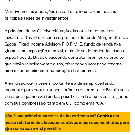
Mantivemos as alocações da carteira, focando em nossas
principais teses de investimentos.
A principal delas é a diversificação da carteira por meio de
investimentos internacionais, por meio do fundo
Morgan Stanley
Global Fixed Income Advisory FIC FIM IE
, fundo de renda fixa
global, sem exposição cambial, a fim de se defender dos riscos
específicos do Brasil e buscando contratar prêmios de crédito
que estão relativamente altos, oferecendo bom risco retorno
para se beneficiar da recuperação da economia.
Além disso, outra tese importante é a de se aproveitar do
momento para contratar bons prêmios de crédito no Brasil tanto
via papeis quando via fundos, possibilitando uma eventual ganho
com sua compressão, tanto em CDI como em IPCA.
Não é sua primeira carteira de investimentos?
Confira
em
nosso relatório de alocação os ativos mais recomendados para
ajustar os seu atual portfólio.