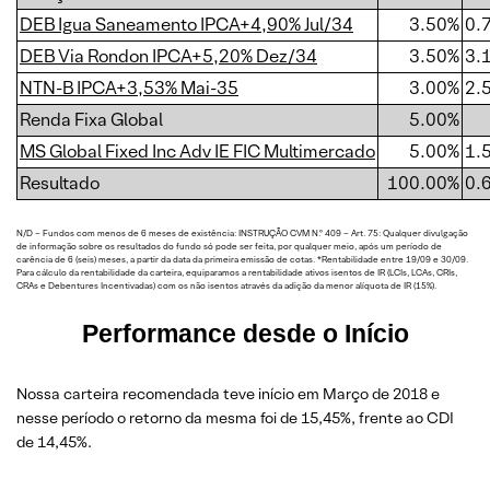
DEB Igua Saneamento IPCA+4,90% Jul/34
3.50%
0.
DEB Via Rondon IPCA+5,20% Dez/34
3.50%
3.
NTN-B IPCA+3,53% Mai-35
3.00%
2.
Renda Fixa Global
5.00%
MS Global Fixed Inc Adv IE FIC Multimercado
5.00%
1.
Resultado
100.00%
0.
N/D – Fundos com menos de 6 meses de existência: INSTRUÇÃO CVM N.º 409 – Art. 75: Qualquer divulgação
de informação sobre os resultados do fundo só pode ser feita, por qualquer meio, após um período de
carência de 6 (seis) meses, a partir da data da primeira emissão de cotas. *Rentabilidade entre 19/09 e 30/09.
Para cálculo da rentabilidade da carteira, equiparamos a rentabilidade ativos isentos de IR (LCIs, LCAs, CRIs,
CRAs e Debentures Incentivadas) com os não isentos através da adição da menor alíquota de IR (15%).
Performance desde o Início
Nossa carteira recomendada teve início em Março de 2018 e
nesse período o retorno da mesma foi de 15,45%, frente ao CDI
de 14,45%.