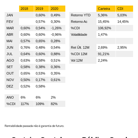
2018
2019
2020
Carteira
CDI
JAN
0,60%
0,49%
Retorno YTD
5,36%
5,03%
FEV
0,57%
0,30%
Retorno Ac
15,45%
14,45%
MAR
0,60%
0,54%
-1,26%
%CDI
106,92%
ABR
0,60%
0,60%
-0,96%
Volatilidade
1,47%
MAI
0,57%
0,65%
0,28%
JUN
0,76%
0,48%
0,54%
Ret Últ. 12M
2,69%
2,95%
JUL
0,64%
0,60%
0,88%
%CDI 12M
91,21%
AGO
0,63%
0,58%
0,51%
Vol 12M
2,24%
SET
0,58%
0,38%
0,36%
OUT
0,65%
0,53%
0,35%
NOV
0,50%
0,17%
0,61%
DEZ
0,52%
0,58%
ANO
6%
6%
2%
%CDI
117%
109%
82%
Rentabilidade passada não é garantia de futuro.