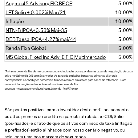
Augme 45 Advisory FIC RF CP
5.00%
LFT Selic + 0,062% Mar/21
10.00%
Inflação
10.00%
NTN-B IPCA+3,53% Mai-35
5.00%
DEB Taesa IPCA+4,27% mai/44
5.00%
Renda Fixa Global
5.00%
MS Global Fixed Inc Adv IE FIC Multimercado
5.00%
*As taxas de renda fixa de mercado secundário indicadas correspondem às taxas de negociação de cada
ativo no último dia útil do mês anterior. As taxas de emissões bancárias primárias bilaterais
correspondem às condições comerciais firmadas com os emissores para o mês de referência. Para
maiores informações sobre as taxas dos ativos de renda fixa
acessar:
https://experiencia.xpi.com.br/renda-fixa/#/home
São pontos positivos para o investidor deste perfil no momento
os altos prêmios de crédito na parcela atrelada ao CDI/Selic
(pós-fixados) e o fato de que os ativos com risco de taxa (inflação
e prefixados) estão alinhados com nosso cenário negativo, ou
seja, com uma boa margem de segurança.