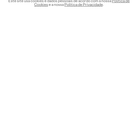
Este site usa cookies e dados pessoais de acordo com a nossa
Política de
Cookies
e a nossa
Política de Privacidade
.