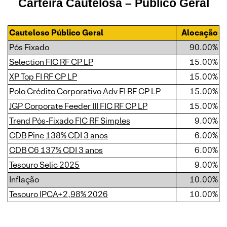
Carteira Cautelosa
– Público Geral
Cauteloso Público Geral
Alocação
Pós Fixado
90.00%
Selection FIC RF CP LP
15.00%
XP Top FI RF CP LP
15.00%
Polo Crédito Corporativo Adv FI RF CP LP
15.00%
JGP Corporate Feeder III FIC RF CP LP
15.00%
Trend Pós-Fixado FIC RF Simples
9.00%
CDB Pine 138% CDI 3 anos
6.00%
CDB C6 137% CDI 3 anos
6.00%
Tesouro Selic 2025
9.00%
Inflação
10.00%
Tesouro IPCA+2,98% 2026
10.00%