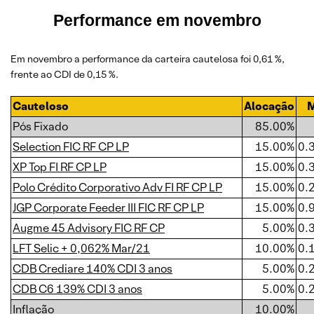
Performance em
novembro
Em novembro a performance da carteira cautelosa foi 0,61 %,
frente ao CDI de 0,15 %.
Cauteloso
Alocação
Pós Fixado
85.00%
Selection FIC RF CP LP
15.00%
0.
XP Top FI RF CP LP
15.00%
0.
Polo Crédito Corporativo Adv FI RF CP LP
15.00%
0.
JGP Corporate Feeder III FIC RF CP LP
15.00%
0.
Augme 45 Advisory FIC RF CP
5.00%
0.
LFT Selic + 0,062% Mar/21
10.00%
0.
CDB Crediare 140% CDI 3 anos
5.00%
0.
CDB C6 139% CDI 3 anos
5.00%
0.
Inflação
10.00%