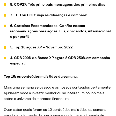
8. COP27: Três principais mensagens dos primeiros dias
7. TED ou DOC: veja as diferenças e compare!
6. Carteiras Recomendadas: Confira nossas
recomendações para ações, FIIs, dividendos, internacional
e por perfil
5. Top 10 ações XP – Novembro 2022
4. CDB 200% do Banco XP agora é CDB 250% em campanha
especial!
3. O mais importante para o brasileiro: quem vai ganhar a
Top 10: os conteúdos mais lidos da semana.
Copa do Mundo 2022?
Mais uma semana se passou e os nossos conteúdos certamente
2. Pontuação de Risco de Carteira
ajudaram você a investir melhor ou se inteirar um pouco mais
sobre o universo do mercado financeiro.
1. Sinais de riscos fiscais começam a aparecer, o que fazer
para se proteger?
Quer saber quais foram os 10 conteúdos mais lidos da semana
para ficar informado do que houve e ajudar na sua tomada de