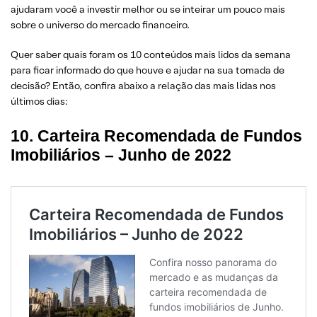
fundos mútuos de privatização – FMP
ajudaram você a investir melhor ou se inteirar um pouco mais
sobre o universo do mercado financeiro.
2. Como declarar ações no imposto de renda em 6 passos
Quer saber quais foram os 10 conteúdos mais lidos da semana
1. Imposto de Renda 2022: Prazo para entrega da
para ficar informado do que houve e ajudar na sua tomada de
declaração do IR é prorrogado para 31 de maio
decisão? Então, confira abaixo a relação das mais lidas nos
últimos dias:
10. Carteira Recomendada de Fundos
Imobiliários – Junho de 2022