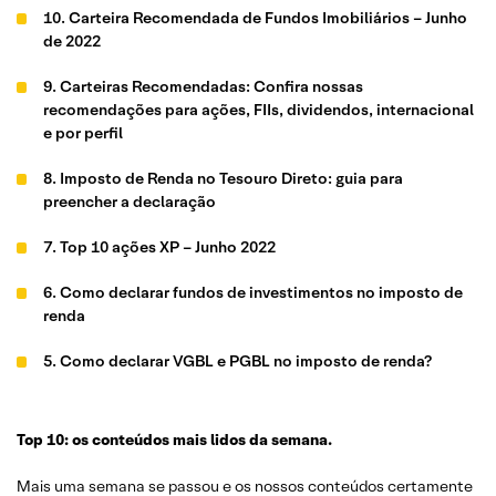
10. Carteira Recomendada de Fundos Imobiliários – Junho
de 2022
9. Carteiras Recomendadas: Confira nossas
recomendações para ações, FIIs, dividendos, internacional
e por perfil
8. Imposto de Renda no Tesouro Direto: guia para
preencher a declaração
7. Top 10 ações XP – Junho 2022
6. Como declarar fundos de investimentos no imposto de
renda
5. Como declarar VGBL e PGBL no imposto de renda?
4. Fundos Imobiliários no Imposto de Renda: entenda como
funciona
Top 10: os conteúdos mais lidos da semana.
3. É possível investir os recursos do FGTS? Conheça os
Mais uma semana se passou e os nossos conteúdos certamente