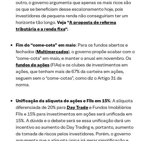
outro, o governo argumenta que apenas os mais ricos são
os que se beneficiam desse escalonamento hoje, pois
investidores de pequena renda não conseguiriam ter um
horizonte tão longo.
Veja “
A proposta de reforma
tributária e a renda fixa
“.
Fim do “come-cota” em maio
: Para os fundos abertos e
fechados (
Multimercados
), o governo propõe acabar com o
“come-cota” em maio, e manter o anual em novembro. Os
fundos de ações
(FIAs) e os clubes de investimentos em
ações, que tenham mais de 67% da carteira em ações,
seguem sem o “come-cotas”, como diz o Artigo 31 da
norma.
Unificação da alíquota de ações e FIIs em 15%
: A alíquota
diferenciada de 20% para
Day Trade
e Fundos Imobiliários
FIIs e 15% para investimentos em ações será unificada em
15%. A dúvida e o debate será se essa unificação dará um
incentivo ao aumento do Day Trading e, portanto, aumento
da tomada de riscos pelos investidores. Porém, o governo
argumenta que a alíquota única irá gerar simplificação e