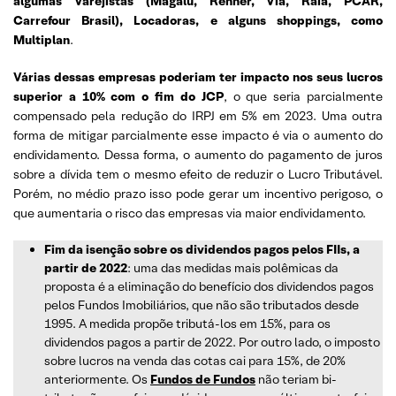
algumas Varejistas (Magalu, Renner, Via, Raia, PCAR,
Carrefour Brasil), Locadoras, e alguns shoppings, como
Multiplan
.
Várias dessas empresas poderiam ter impacto nos seus lucros
superior a 10% com o fim do JCP
, o que seria parcialmente
compensado pela redução do IRPJ em 5% em 2023. Uma outra
forma de mitigar parcialmente esse impacto é via o aumento do
endividamento. Dessa forma, o aumento do pagamento de juros
sobre a dívida tem o mesmo efeito de reduzir o Lucro Tributável.
Porém, no médio prazo isso pode gerar um incentivo perigoso, o
que aumentaria o risco das empresas via maior endividamento.
Fim da isenção sobre os dividendos pagos pelos FIIs, a
partir de 2022
: uma das medidas mais polêmicas da
proposta é a eliminação do benefício dos dividendos pagos
pelos Fundos Imobiliários, que não são tributados desde
1995. A medida propõe tributá-los em 15%, para os
dividendos pagos a partir de 2022. Por outro lado, o imposto
sobre lucros na venda das cotas cai para 15%, de 20%
anteriormente. Os
Fundos de Fundos
não teriam bi-