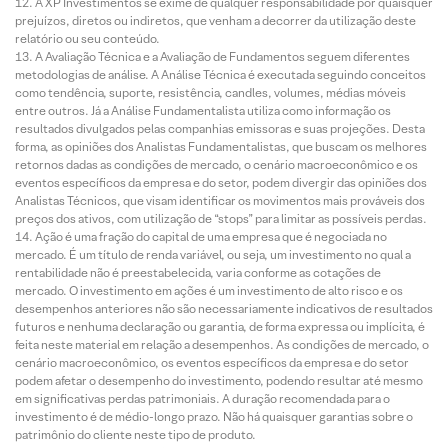
A XP Investimentos se exime de qualquer responsabilidade por quaisquer
prejuízos, diretos ou indiretos, que venham a decorrer da utilização deste
relatório ou seu conteúdo.
A Avaliação Técnica e a Avaliação de Fundamentos seguem diferentes
metodologias de análise. A Análise Técnica é executada seguindo conceitos
como tendência, suporte, resistência, candles, volumes, médias móveis
entre outros. Já a Análise Fundamentalista utiliza como informação os
resultados divulgados pelas companhias emissoras e suas projeções. Desta
forma, as opiniões dos Analistas Fundamentalistas, que buscam os melhores
retornos dadas as condições de mercado, o cenário macroeconômico e os
eventos específicos da empresa e do setor, podem divergir das opiniões dos
Analistas Técnicos, que visam identificar os movimentos mais prováveis dos
preços dos ativos, com utilização de “stops” para limitar as possíveis perdas.
Ação é uma fração do capital de uma empresa que é negociada no
mercado. É um título de renda variável, ou seja, um investimento no qual a
rentabilidade não é preestabelecida, varia conforme as cotações de
mercado. O investimento em ações é um investimento de alto risco e os
desempenhos anteriores não são necessariamente indicativos de resultados
futuros e nenhuma declaração ou garantia, de forma expressa ou implícita, é
feita neste material em relação a desempenhos. As condições de mercado, o
cenário macroeconômico, os eventos específicos da empresa e do setor
podem afetar o desempenho do investimento, podendo resultar até mesmo
em significativas perdas patrimoniais. A duração recomendada para o
investimento é de médio-longo prazo. Não há quaisquer garantias sobre o
patrimônio do cliente neste tipo de produto.