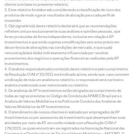
cliente com base no presente relatório.
Este relatório foi elaborado considerando a classificação de risco dos
produtos de modo a gerar resultados de alocação para cada perfil de
investidor.
O(s) signatário(s) deste relatório declara(m) que as recomendações
refletem única e exclusivamente suas análises e opiniões pessoais, que
foram produzidas de forma independente, inclusive em relação à XP
Investimentos e que estão sujeitas a modificações sem aviso prévio em
decorrência de alterações nas condições de mercado, e que sua(s)
remuneração(es) é(são) indiretamente influenciada por receitas
provenientes dos negócios e operações financeiras realizadas pela XP
Investimentos.
O analista responsável pelo conteúdo deste relatório e pelo cumprimento
da Resolução CVM nº 20/2021 está indicado acima, sendo que, caso constem
a indicação de mais um analista no relatório, o responsável será o primeiro
analista credenciado a ser mencionado no relatório.
Os analistas da XP Investimentos estão obrigados ao cumprimento de
todas as regras previstas no Código de Conduta da APIMEC Brasil para o
Analista de Valores Mobiliários e na Política de Conduta dos Analistas de
Valores Mobiliários da XP Investimentos.
O atendimento de nossos clientes é realizado por empregados da XP
Investimentos ou por assessores de investimento que desempenham suas
atividades por meio da XP, em conformidade com a Resolução CVM nº
178/2023, os quais encontram-se registrados na Associação Nacional das
Corretoras e Distribuidoras de Títulos e Valores Mobiliários – ANCORD. O