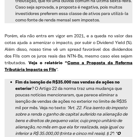
tributação, que foi uma dúvida comum na última sexta-feira.
Caso seja aprovada, a proposta é negativa, pois muitos
investidores preferem essa classe de ativos para utilizá-la
como fonte de renda mensal sem impostos.
Porém, ela não entra em vigor em 2021, e a queda no valor das
cotas ajuda a amenizar o impacto, por subir o Dividend Yield (%).
Além disso, nosso time vê um spread favorável dos dividendos
dos FIIs com os juros reais das NTN-Bs, mesmo caso eles sejam
tributados.
Veja o relatório “
Como a Proposta da Reforma
Tributária Impacta os FIIs
“.
Fim da isenção de R$35.000 nas vendas de ações no
exterior
? O Artigo 22 da norma traz uma mudança que
poucas notícias mencionaram, que parece eliminar a
isenção de vendas de ações no exterior no limite de R$35
mil por mês. Veja no texto:
“Art. 22. Fica isento do imposto
sobre a renda o ganho de capital auferido na alienação de
bens e direitos de pequeno valor, cujo preço unitário de
alienação, no mês em que ela for realizada, seja igual ou
inferior a R$ 35.000,00 (trinta e cinco mil reais). § 2º: “
O