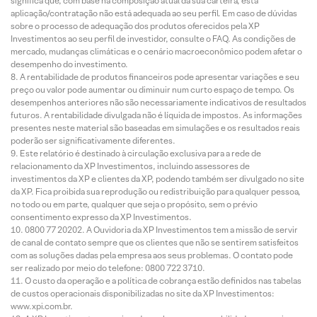
significa que, com base na composição atual da sua carteira, esta
aplicação/contratação não está adequada ao seu perfil. Em caso de dúvidas
sobre o processo de adequação dos produtos oferecidos pela XP
Investimentos ao seu perfil de investidor, consulte o FAQ. As condições de
mercado, mudanças climáticas e o cenário macroeconômico podem afetar o
desempenho do investimento.
A rentabilidade de produtos financeiros pode apresentar variações e seu
preço ou valor pode aumentar ou diminuir num curto espaço de tempo. Os
desempenhos anteriores não são necessariamente indicativos de resultados
futuros. A rentabilidade divulgada não é líquida de impostos. As informações
presentes neste material são baseadas em simulações e os resultados reais
poderão ser significativamente diferentes.
Este relatório é destinado à circulação exclusiva para a rede de
relacionamento da XP Investimentos, incluindo assessores de
investimentos da XP e clientes da XP, podendo também ser divulgado no site
da XP. Fica proibida sua reprodução ou redistribuição para qualquer pessoa,
no todo ou em parte, qualquer que seja o propósito, sem o prévio
consentimento expresso da XP Investimentos.
0800 77 20202. A Ouvidoria da XP Investimentos tem a missão de servir
de canal de contato sempre que os clientes que não se sentirem satisfeitos
com as soluções dadas pela empresa aos seus problemas. O contato pode
ser realizado por meio do telefone: 0800 722 3710.
O custo da operação e a política de cobrança estão definidos nas tabelas
de custos operacionais disponibilizadas no site da XP Investimentos:
www.xpi.com.br.