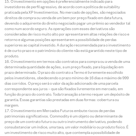
O investimento em opções é preferencialmente indicado para
investidores de perfil agressivo, de acordo com a política de suitability
praticada pela XP Investimentos. No mercado de opções, são negociados
direitos de compra ou venda de um bem por preço fixado em data futura,
devendo o adquirente do direito negociado pagar um prêmio ao vendedor tal
como num acordo seguro. As operações com esses derivativos são
consideradas de risco muito alto por apresentarem altas relações de risco e
retorno e algumas posições apresentarem a possibilidade de perdas
superiores ao capital investido. A duração recomendada para o investimento
é de curto prazo e o patrimônio do cliente não está garantido neste tipo de
produto.
O investimento em termos são contratos para compra ou a venda de uma
determinada quantidade de ações, a um preço fixado, para liquidação em
prazo determinado. O prazo do contrato a Termo é livremente escolhido
pelos investidores, obedecendo o prazo mínimo de 16 dias e máximo de 999
dias corridos. O preço será o valor da ação adicionado de uma parcela
correspondente aos juros – que são fixados livremente em mercado, em
função do prazo do contrato. Toda transação a termo requer um depósito de
garantia. Essas garantias são prestadas em duas formas: cobertura ou
margem.
O investimento em Mercados Futuros embute riscos de perdas
patrimoniais significativos. Commodity é um objeto ou determinante de
preço de um contrato futuro ou outro instrumento derivativo, podendo
consubstanciar um índice, uma taxa, um valor mobiliário ou produto físico. É
um investimento de risco muito alto, que contempla a possibilidade de