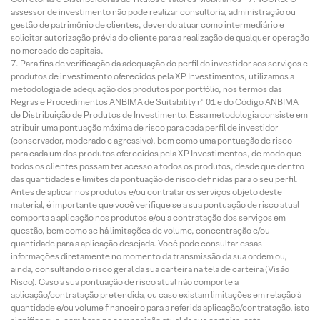
assessor de investimento não pode realizar consultoria, administração ou
gestão de patrimônio de clientes, devendo atuar como intermediário e
solicitar autorização prévia do cliente para a realização de qualquer operação
no mercado de capitais.
Para fins de verificação da adequação do perfil do investidor aos serviços e
produtos de investimento oferecidos pela XP Investimentos, utilizamos a
metodologia de adequação dos produtos por portfólio, nos termos das
Regras e Procedimentos ANBIMA de Suitability nº 01 e do Código ANBIMA
de Distribuição de Produtos de Investimento. Essa metodologia consiste em
atribuir uma pontuação máxima de risco para cada perfil de investidor
(conservador, moderado e agressivo), bem como uma pontuação de risco
para cada um dos produtos oferecidos pela XP Investimentos, de modo que
todos os clientes possam ter acesso a todos os produtos, desde que dentro
das quantidades e limites da pontuação de risco definidas para o seu perfil.
Antes de aplicar nos produtos e/ou contratar os serviços objeto deste
material, é importante que você verifique se a sua pontuação de risco atual
comporta a aplicação nos produtos e/ou a contratação dos serviços em
questão, bem como se há limitações de volume, concentração e/ou
quantidade para a aplicação desejada. Você pode consultar essas
informações diretamente no momento da transmissão da sua ordem ou,
ainda, consultando o risco geral da sua carteira na tela de carteira (Visão
Risco). Caso a sua pontuação de risco atual não comporte a
aplicação/contratação pretendida, ou caso existam limitações em relação à
quantidade e/ou volume financeiro para a referida aplicação/contratação, isto