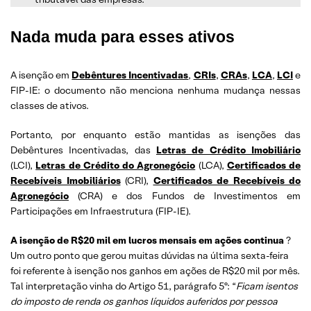
Nada muda
para esses ativos
A isenção em
Debêntures Incentivadas
,
CRIs
,
CRAs
,
LCA
,
LCI
e
FIP-IE: o documento não menciona nenhuma mudança nessas
classes de ativos.
Portanto, por enquanto estão mantidas as isenções das
Debêntures Incentivadas, das
Letras de Crédito Imobiliário
(LCI),
Letras de Crédito do Agronegócio
(LCA),
Certificados de
Recebíveis Imobiliários
(CRI),
Certificados de Recebíveis do
Agronegócio
(CRA) e dos Fundos de Investimentos em
Participações em Infraestrutura (FIP-IE).
A isenção de R$20 mil em lucros mensais em ações continua
?
Um outro ponto que gerou muitas dúvidas na última sexta-feira
foi referente à isenção nos ganhos em ações de R$20 mil por mês.
Tal interpretação vinha do Artigo 51, parágrafo 5º: “
Ficam isentos
do imposto de renda os ganhos líquidos auferidos por pessoa