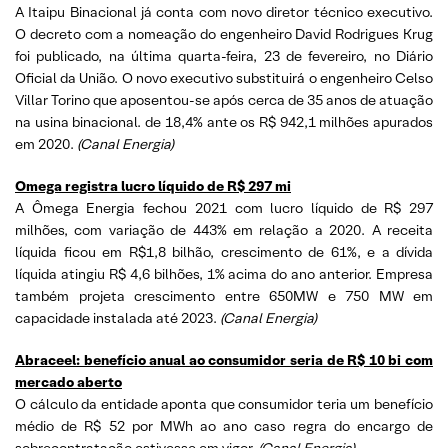
A Itaipu Binacional já conta com novo diretor técnico executivo.
O decreto com a nomeação do engenheiro David Rodrigues Krug
foi publicado, na última quarta-feira, 23 de fevereiro, no Diário
Oficial da União. O novo executivo substituirá o engenheiro Celso
Villar Torino que aposentou-se após cerca de 35 anos de atuação
na usina binacional. de 18,4% ante os R$ 942,1 milhões apurados
em 2020.
(
Canal Energia)
Omega registra lucro líquido de R$ 297 mi
A Ômega Energia fechou 2021 com lucro líquido de R$ 297
milhões, com variação de 443% em relação a 2020. A receita
líquida ficou em R$1,8 bilhão, crescimento de 61%, e a dívida
líquida atingiu R$ 4,6 bilhões, 1% acima do ano anterior. Empresa
também projeta crescimento entre 650MW e 750 MW em
capacidade instalada até 2023.
(
Canal Energia)
Abraceel: benefício anual ao consumidor seria de R$ 10 bi com
mercado aberto
O cálculo da entidade aponta que consumidor teria um benefício
médio de R$ 52 por MWh ao ano caso regra do encargo de