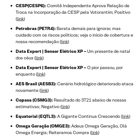
CESP(CESP6):
Comitê Independente Aprova Relação de
Troca na Incorporação da CESP pela Votorantim; Positivo
(
link
)
Petrobras (PETR4):
Barata demais para ignorar, mas
cuidado com os riscos políticos; veja o início de cobertura e
nossa recomendação (
link
)
Data Expert | Sensor Elétrico XP –
Um presente de natal
dos céus (
link
)
Data Expert | Sensor Elétrico XP –
O pior passou, por
enquanto (
link
)
AES Brasil (AESB3):
Cenário hidrológico deteriorado ataca
novamente (
link
)
Copasa (CSMG3):
Resultado do 3T21 abaixo de nossas
estimativas; Negativo (
link
)
Equatorial (EQTL3):
A Gigante Continua Crescendo (
link
)
Omega Geração (OMGE3):
Adeus Omega Geração, Olá
Omega Energia; Reiteramos Compra (
link
)