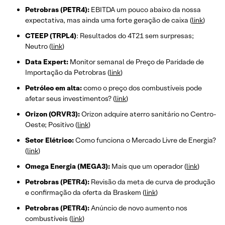
Petrobras (PETR4):
EBITDA um pouco abaixo da nossa
expectativa, mas ainda uma forte geração de caixa (
link
)
CTEEP (TRPL4)
: Resultados do 4T21 sem surpresas;
Neutro (
link
)
Data Expert:
Monitor semanal de Preço de Paridade de
Importação da Petrobras (
link
)
Petróleo em alta:
como o preço dos combustíveis pode
afetar seus investimentos? (
link
)
Orizon (ORVR3):
Orizon adquire aterro sanitário no Centro-
Oeste; Positivo (
link
)
Setor Elétrico:
Como funciona o Mercado Livre de Energia?
(
link
)
Omega Energia (MEGA3):
Mais que um operador (
link
)
Petrobras (PETR4):
Revisão da meta de curva de produção
e confirmação da oferta da Braskem (
link
)
Petrobras (PETR4):
Anúncio de novo aumento nos
combustíveis (
link
)