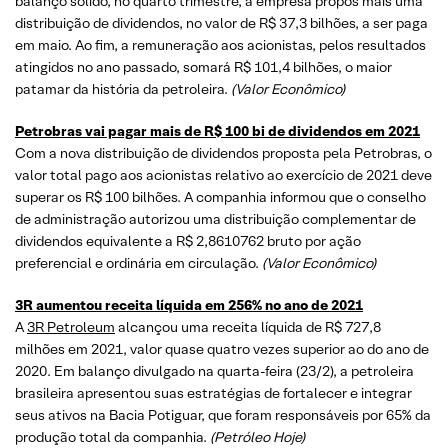
balanço sólido, no quarto trimestre, a empresa propôs mais uma
distribuição de dividendos, no valor de R$ 37,3 bilhões, a ser paga
em maio. Ao fim, a remuneração aos acionistas, pelos resultados
atingidos no ano passado, somará R$ 101,4 bilhões, o maior
patamar da história da petroleira.
(
Valor Econômico)
Petrobras vai pagar mais de R$ 100 bi de dividendos em 2021
Com a nova distribuição de dividendos proposta pela Petrobras, o
valor total pago aos acionistas relativo ao exercício de 2021 deve
superar os R$ 100 bilhões. A companhia informou que o conselho
de administração autorizou uma distribuição complementar de
dividendos equivalente a R$ 2,8610762 bruto por ação
preferencial e ordinária em circulação.
(
Valor Econômico)
3R aumentou receita líquida em 256% no ano de 2021
A
3R Petroleum
alcançou uma receita líquida de R$ 727,8
milhões em 2021, valor quase quatro vezes superior ao do ano de
2020. Em balanço divulgado na quarta-feira (23/2), a petroleira
brasileira apresentou suas estratégias de fortalecer e integrar
seus ativos na Bacia Potiguar, que foram responsáveis por 65% da
produção total da companhia.
(
Petróleo Hoje)