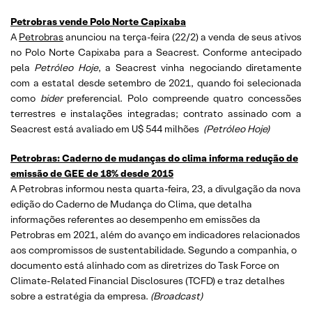
Petrobras vende Polo Norte Capixaba
A
Petrobras
anunciou na terça-feira (22/2) a venda de seus ativos
no Polo Norte Capixaba para a Seacrest. Conforme antecipado
pela
Petróleo Hoje
, a Seacrest vinha negociando diretamente
com a estatal desde setembro de 2021, quando foi selecionada
como
bider
preferencial. Polo compreende quatro concessões
terrestres e instalações integradas; contrato assinado com a
Seacrest está avaliado em U$ 544 milhões
(
Petróleo Hoje)
Petrobras: Caderno de mudanças do clima informa redução de
emissão de GEE de 18% desde 2015
A Petrobras informou nesta quarta-feira, 23, a divulgação da nova
edição do Caderno de Mudança do Clima, que detalha
informações referentes ao desempenho em emissões da
Petrobras em 2021, além do avanço em indicadores relacionados
aos compromissos de sustentabilidade. Segundo a companhia, o
documento está alinhado com as diretrizes do Task Force on
Climate-Related Financial Disclosures (TCFD) e traz detalhes
sobre a estratégia da empresa.
(
Broadcast)