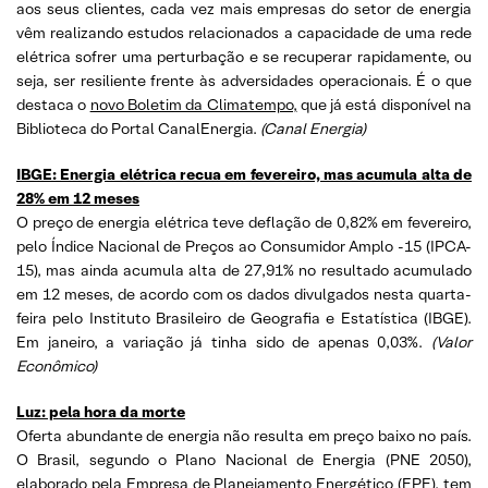
aos seus clientes, cada vez mais empresas do setor de energia
vêm realizando estudos relacionados a capacidade de uma rede
elétrica sofrer uma perturbação e se recuperar rapidamente, ou
seja, ser resiliente frente às adversidades operacionais. É o que
destaca o
novo Boletim da Climatempo,
que já está disponível na
Biblioteca do Portal CanalEnergia.
(
Canal Energia)
IBGE: Energia elétrica recua em fevereiro, mas acumula alta de
28% em 12 meses
O preço de energia elétrica teve deflação de 0,82% em fevereiro,
pelo Índice Nacional de Preços ao Consumidor Amplo -15 (IPCA-
15), mas ainda acumula alta de 27,91% no resultado acumulado
em 12 meses, de acordo com os dados divulgados nesta quarta-
feira pelo Instituto Brasileiro de Geografia e Estatística (IBGE).
Em janeiro, a variação já tinha sido de apenas 0,03%.
(
Valor
Econômico)
Luz: pela hora da morte
Oferta abundante de energia não resulta em preço baixo no país.
O Brasil, segundo o Plano Nacional de Energia (PNE 2050),
elaborado pela Empresa de Planejamento Energético (EPE), tem