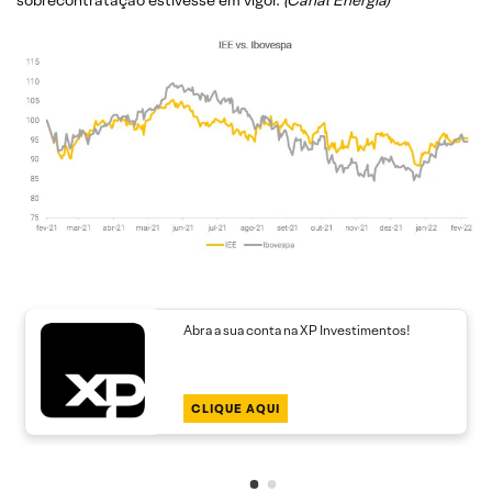
sobrecontratação estivesse em vigor.
(
Canal Energia)
Abra a sua conta na XP Investimentos!
CLIQUE AQUI