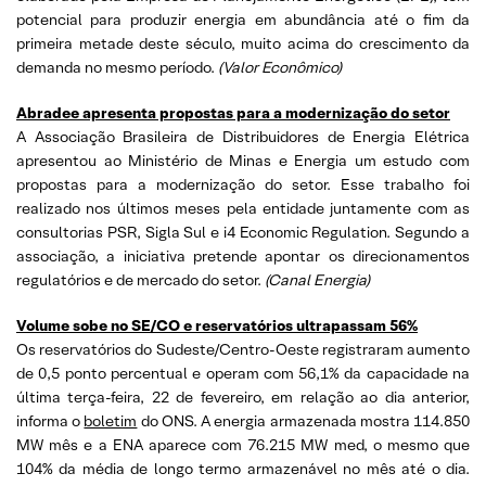
potencial para produzir energia em abundância até o fim da
primeira metade deste século, muito acima do crescimento da
demanda no mesmo período.
(
Valor Econômico)
Abradee apresenta propostas para a modernização do setor
A Associação Brasileira de Distribuidores de Energia Elétrica
apresentou ao Ministério de Minas e Energia um estudo com
propostas para a modernização do setor. Esse trabalho foi
realizado nos últimos meses pela entidade juntamente com as
consultorias PSR, Sigla Sul e i4 Economic Regulation. Segundo a
associação, a iniciativa pretende apontar os direcionamentos
regulatórios e de mercado do setor.
(
Canal Energia)
Volume sobe no SE/CO e reservatórios ultrapassam 56%
Os reservatórios do Sudeste/Centro-Oeste registraram aumento
de 0,5 ponto percentual e operam com 56,1% da capacidade na
última terça-feira, 22 de fevereiro, em relação ao dia anterior,
informa o
boletim
do ONS. A energia armazenada mostra 114.850
MW mês e a ENA aparece com 76.215 MW med, o mesmo que
104% da média de longo termo armazenável no mês até o dia.