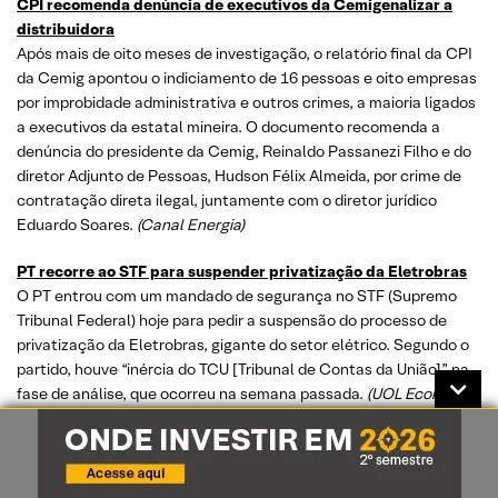
CPI recomenda denúncia de executivos da Cemigenalizar a
distribuidora
Após mais de oito meses de investigação, o relatório final da CPI
da Cemig apontou o indiciamento de 16 pessoas e oito empresas
por improbidade administrativa e outros crimes, a maioria ligados
a executivos da estatal mineira. O documento recomenda a
denúncia do presidente da Cemig, Reinaldo Passanezi Filho e do
diretor Adjunto de Pessoas, Hudson Félix Almeida, por crime de
contratação direta ilegal, juntamente com o diretor jurídico
Eduardo Soares.
(Canal Energia)
PT recorre ao STF para suspender privatização da Eletrobras
O PT entrou com um mandado de segurança no STF (Supremo
Tribunal Federal) hoje para pedir a suspensão do processo de
privatização da Eletrobras, gigante do setor elétrico. Segundo o
partido, houve “inércia do TCU [Tribunal de Contas da União]” na
fase de análise, que ocorreu na semana passada.
(UOL Economia)
Conta de luz pode subir com briga entre governo e térmica da
J&F
A Âmbar conseguiu na Justiça o diretor de receber cerca de R$