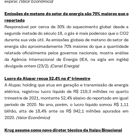
expirar.
(
Valor Econômico)
Emissões de metano do setor de energia são 70% maiores que o
reportado
Responsável por cerca de 30% do aquecimento global desde a
segunda metade do século 18, o gás é mais poderoso que o CO2
durante sua vida útil. As emissões globais de metano do setor de
energia são aproximadamente 70% maiores do que a quantidade
relatada oficialmente pelos governos nacionais, mostra análise
da Agência Internacional de Energia (IEA, na sigla em inglês)
divulgada ontem (23/2).
(
Canal Energia)
Lucro da Alupar recua 52,4% no 4º trimestre
A Alupar, holding que atua em geração e transmissão de energia
elétrica, registrou lucro líquido de R$ 219,3 milhões no quarto
trimestre de 2021, montante 52,4% abaixo do reportado em igual
período de 2020. No ano, porém, o lucro líquido somou R$ 1,11
bilhão, alta de 18,4% ante os R$ 942,1 milhões apurados em
2020.
(
Valor Econômico)
Krug assume como novo diretor técnico da Itaipu Binacional