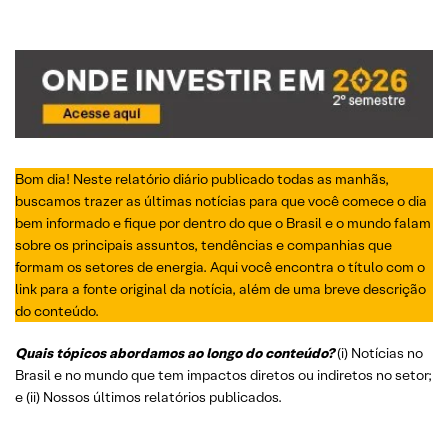
Segunda-Feira, 14 de Fevereiro
Sexta-Feira, 11 de Fevereiro
Quinta-Feira, 10 de Fevereiro
Quarta-Feira, 09 de Fevereiro
Bom dia! Neste relatório diário publicado todas as manhãs,
Terça-Feira, 08 de Fevereiro
buscamos trazer as últimas notícias para que você comece o dia
bem informado e fique por dentro do que o Brasil e o mundo falam
Segunda-Feira, 07 de Fevereiro
sobre os principais assuntos, tendências e companhias que
Sexta-Feira, 04 de Fevereiro
formam os setores de energia. Aqui você encontra o título com o
link para a fonte original da notícia, além de uma breve descrição
Quinta-Feira, 03 de Fevereiro
do conteúdo.
Quarta-Feira, 02 de Fevereiro
Quais tópicos abordamos ao longo do conteúdo?
(i) Notícias no
Brasil e no mundo que tem impactos diretos ou indiretos no setor;
Terça-Feira, 01 de Fevereiro
e (ii) Nossos últimos relatórios publicados.