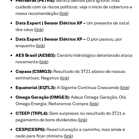
Petrobras (PETR4):
Barata demais para ignorar, mas
cuidado com os riscos políticos; veja o início de cobertura e
nossa recomendação (
link
)
Data Expert | Sensor Elétrico XP –
Um presente de natal
dos céus (
link
)
Data Expert | Sensor Elétrico XP –
O pior passou, por
enquanto (
link
)
AES Brasil (AESB3):
Cenário hidrológico deteriorado ataca
novamente (
link
)
Copasa (CSMG3):
Resultado do 3T21 abaixo de nossas
estimativas; Negativo (
link
)
Equatorial (EQTL3):
A Gigante Continua Crescendo (
link
)
Omega Geração (OMGE3):
Adeus Omega Geração, Olá
Omega Energia; Reiteramos Compra (
link
)
CTEEP (TRPL4):
Sem surpresas no resultado do 3T21 e
pagamento de bons dividendos (
link
)
CESP(CESP6):
Reestruturação a caminho, mas ainda é
cedo para ficar otimista (
link
)