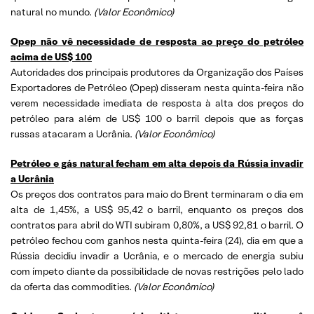
natural no mundo.
(
Valor Econômico)
Opep não vê necessidade de resposta ao preço do petróleo
acima de US$ 100
Autoridades dos principais produtores da Organização dos Países
Exportadores de Petróleo (Opep) disseram nesta quinta-feira não
verem necessidade imediata de resposta à alta dos preços do
petróleo para além de US$ 100 o barril depois que as forças
russas atacaram a Ucrânia.
(
Valor Econômico)
Petróleo e gás natural fecham em alta depois da Rússia invadir
a Ucrânia
Os preços dos contratos para maio do Brent terminaram o dia em
alta de 1,45%, a US$ 95,42 o barril, enquanto os preços dos
contratos para abril do WTI subiram 0,80%, a US$ 92,81 o barril. O
petróleo fechou com ganhos nesta quinta-feira (24), dia em que a
Rússia decidiu invadir a Ucrânia, e o mercado de energia subiu
com ímpeto diante da possibilidade de novas restrições pelo lado
da oferta das commodities.
(
Valor Econômico)