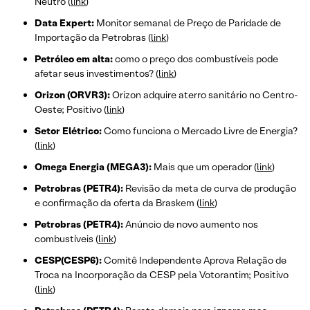
Neutro (
link
)
Data Expert:
Monitor semanal de Preço de Paridade de
Importação da Petrobras (
link
)
Petróleo em alta:
como o preço dos combustíveis pode
afetar seus investimentos? (
link
)
Orizon (ORVR3):
Orizon adquire aterro sanitário no Centro-
Oeste; Positivo (
link
)
Setor Elétrico:
Como funciona o Mercado Livre de Energia?
(
link
)
Omega Energia (MEGA3):
Mais que um operador (
link
)
Petrobras (PETR4):
Revisão da meta de curva de produção
e confirmação da oferta da Braskem (
link
)
Petrobras (PETR4):
Anúncio de novo aumento nos
combustíveis (
link
)
CESP(CESP6):
Comitê Independente Aprova Relação de
Troca na Incorporação da CESP pela Votorantim; Positivo
(
link
)