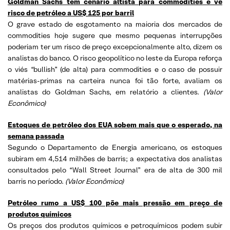
Goldman Sachs tem cenário altista para commodities e vê
risco de petróleo a US$ 125 por barril
O grave estado de esgotamento na maioria dos mercados de
commodities hoje sugere que mesmo pequenas interrupções
poderiam ter um risco de preço excepcionalmente alto, dizem os
analistas do banco. O risco geopolítico no leste da Europa reforça
o viés “bullish” (de alta) para commodities e o caso de possuir
matérias-primas na carteira nunca foi tão forte, avaliam os
analistas do Goldman Sachs, em relatório a clientes.
(
Valor
Econômico)
Estoques de petróleo dos EUA sobem mais que o esperado, na
semana passada
Segundo o Departamento de Energia americano, os estoques
subiram em 4,514 milhões de barris; a expectativa dos analistas
consultados pelo “Wall Street Journal” era de alta de 300 mil
barris no período.
(
Valor Econômico)
Petróleo rumo a US$ 100 põe mais pressão em preço de
produtos químicos
Os preços dos produtos químicos e petroquímicos podem subir