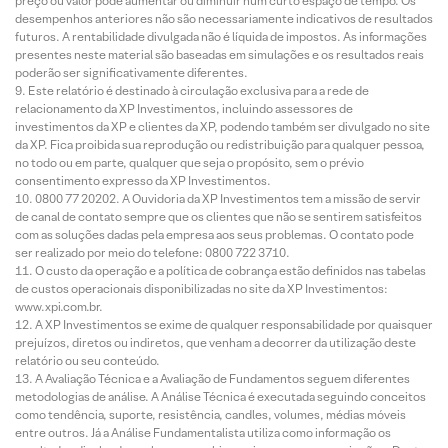
preço ou valor pode aumentar ou diminuir num curto espaço de tempo. Os
desempenhos anteriores não são necessariamente indicativos de resultados
futuros. A rentabilidade divulgada não é líquida de impostos. As informações
presentes neste material são baseadas em simulações e os resultados reais
poderão ser significativamente diferentes.
Este relatório é destinado à circulação exclusiva para a rede de
relacionamento da XP Investimentos, incluindo assessores de
investimentos da XP e clientes da XP, podendo também ser divulgado no site
da XP. Fica proibida sua reprodução ou redistribuição para qualquer pessoa,
no todo ou em parte, qualquer que seja o propósito, sem o prévio
consentimento expresso da XP Investimentos.
0800 77 20202. A Ouvidoria da XP Investimentos tem a missão de servir
de canal de contato sempre que os clientes que não se sentirem satisfeitos
com as soluções dadas pela empresa aos seus problemas. O contato pode
ser realizado por meio do telefone: 0800 722 3710.
O custo da operação e a política de cobrança estão definidos nas tabelas
de custos operacionais disponibilizadas no site da XP Investimentos:
www.xpi.com.br.
A XP Investimentos se exime de qualquer responsabilidade por quaisquer
prejuízos, diretos ou indiretos, que venham a decorrer da utilização deste
relatório ou seu conteúdo.
A Avaliação Técnica e a Avaliação de Fundamentos seguem diferentes
metodologias de análise. A Análise Técnica é executada seguindo conceitos
como tendência, suporte, resistência, candles, volumes, médias móveis
entre outros. Já a Análise Fundamentalista utiliza como informação os