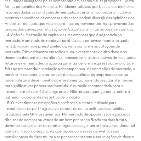
resultados divulgados pelas companhias emissoras e suas projeções. Desta
forma, as opiniões dos Analistas Fundamentalistas, que buscam os melhores
retornos dadas as condições de mercado, o cenário macroeconômico e os
eventos específicos da empresa e do setor, podem divergir das opiniões dos
Analistas Técnicos, que visam identificar os movimentos mais prováveis dos
preços dos ativos, com utilização de “stops” para limitar as possíveis perdas.
Ação é uma fração do capital de uma empresa que é negociada no
mercado. É um título de renda variável, ou seja, um investimento no qual a
rentabilidade não é preestabelecida, varia conforme as cotações de
mercado. O investimento em ações é um investimento de alto risco e os
desempenhos anteriores não são necessariamente indicativos de resultados
futuros e nenhuma declaração ou garantia, de forma expressa ou implícita, é
feita neste material em relação a desempenhos. As condições de mercado, o
cenário macroeconômico, os eventos específicos da empresa e do setor
podem afetar o desempenho do investimento, podendo resultar até mesmo
em significativas perdas patrimoniais. A duração recomendada para o
investimento é de médio-longo prazo. Não há quaisquer garantias sobre o
patrimônio do cliente neste tipo de produto.
O investimento em opções é preferencialmente indicado para
investidores de perfil agressivo, de acordo com a política de suitability
praticada pela XP Investimentos. No mercado de opções, são negociados
direitos de compra ou venda de um bem por preço fixado em data futura,
devendo o adquirente do direito negociado pagar um prêmio ao vendedor tal
como num acordo seguro. As operações com esses derivativos são
consideradas de risco muito alto por apresentarem altas relações de risco e