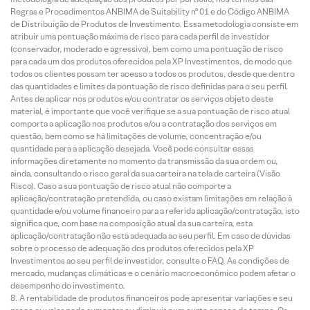
Regras e Procedimentos ANBIMA de Suitability nº 01 e do Código ANBIMA
de Distribuição de Produtos de Investimento. Essa metodologia consiste em
atribuir uma pontuação máxima de risco para cada perfil de investidor
(conservador, moderado e agressivo), bem como uma pontuação de risco
para cada um dos produtos oferecidos pela XP Investimentos, de modo que
todos os clientes possam ter acesso a todos os produtos, desde que dentro
das quantidades e limites da pontuação de risco definidas para o seu perfil.
Antes de aplicar nos produtos e/ou contratar os serviços objeto deste
material, é importante que você verifique se a sua pontuação de risco atual
comporta a aplicação nos produtos e/ou a contratação dos serviços em
questão, bem como se há limitações de volume, concentração e/ou
quantidade para a aplicação desejada. Você pode consultar essas
informações diretamente no momento da transmissão da sua ordem ou,
ainda, consultando o risco geral da sua carteira na tela de carteira (Visão
Risco). Caso a sua pontuação de risco atual não comporte a
aplicação/contratação pretendida, ou caso existam limitações em relação à
quantidade e/ou volume financeiro para a referida aplicação/contratação, isto
significa que, com base na composição atual da sua carteira, esta
aplicação/contratação não está adequada ao seu perfil. Em caso de dúvidas
sobre o processo de adequação dos produtos oferecidos pela XP
Investimentos ao seu perfil de investidor, consulte o FAQ. As condições de
mercado, mudanças climáticas e o cenário macroeconômico podem afetar o
desempenho do investimento.
A rentabilidade de produtos financeiros pode apresentar variações e seu