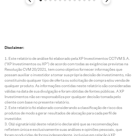
Disclaimer:
Este relatório de análise foi elaborado pela XP Investimentos CCTVM S.A.
(“XP Investimentos ou XP”) de acordo com todas as exigências previstas na
Resolução CVM 20/2021, tem como objetivo fornecer informações que
possam auxiliar o investidor a tomar sua própria decisão de investimento, não
constituindo qualquer tipo de oferta ou solicitação de compra e/ou venda de
qualquer produto. As informações contidas neste relatório são consideradas
válidas na data de sua divulgação e foram obtidas de fontes públicas. A XP
Investimentos não se responsabiliza por qualquer decisão tomada pelo
cliente com base no presente relatório.
Este relatório foi elaborado considerando a classificação de risco dos
produtos de modo a gerar resultados de alocação para cada perfil de
investidor.
O(s) signatário(s) deste relatório declara(m) que as recomendações
refletem única e exclusivamente suas análises e opiniões pessoais, que
foram produzidas de forma independente, inclusive em relação à XP