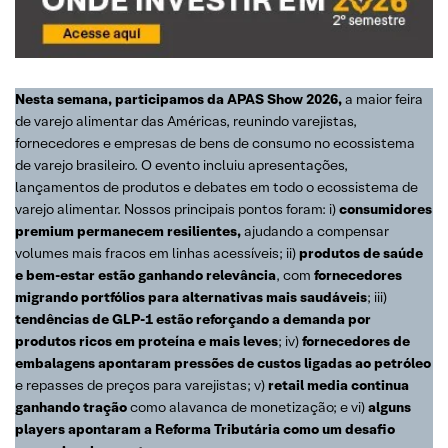
Nesta semana, participamos da APAS Show 2026,
a maior feira
de varejo alimentar das Américas, reunindo varejistas,
fornecedores e empresas de bens de consumo no ecossistema
de varejo brasileiro. O evento incluiu apresentações,
lançamentos de produtos e debates em todo o ecossistema de
varejo alimentar. Nossos principais pontos foram: i)
consumidores
premium permanecem resilientes,
ajudando a compensar
volumes mais fracos em linhas acessíveis; ii)
produtos de saúde
e bem-estar estão ganhando relevância
, com
fornecedores
migrando portfólios para alternativas mais saudáveis
; iii)
tendências de GLP-1 estão reforçando a demanda por
produtos ricos em proteína e mais leves
; iv)
fornecedores de
embalagens apontaram pressões de custos ligadas ao petróleo
e repasses de preços para varejistas; v)
retail media continua
ganhando tração
como alavanca de monetização; e vi)
alguns
players apontaram a Reforma Tributária como um desafio