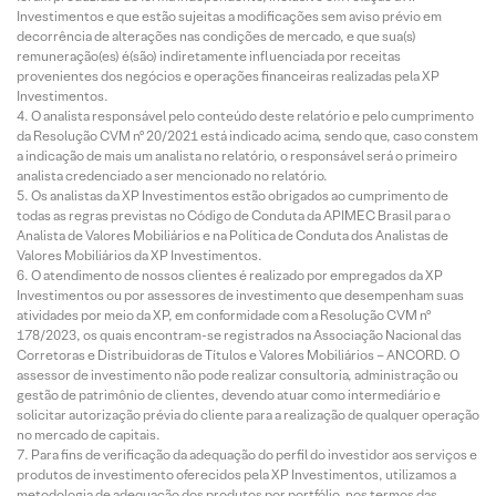
Investimentos e que estão sujeitas a modificações sem aviso prévio em
decorrência de alterações nas condições de mercado, e que sua(s)
remuneração(es) é(são) indiretamente influenciada por receitas
provenientes dos negócios e operações financeiras realizadas pela XP
Investimentos.
O analista responsável pelo conteúdo deste relatório e pelo cumprimento
da Resolução CVM nº 20/2021 está indicado acima, sendo que, caso constem
a indicação de mais um analista no relatório, o responsável será o primeiro
analista credenciado a ser mencionado no relatório.
Os analistas da XP Investimentos estão obrigados ao cumprimento de
todas as regras previstas no Código de Conduta da APIMEC Brasil para o
Analista de Valores Mobiliários e na Política de Conduta dos Analistas de
Valores Mobiliários da XP Investimentos.
O atendimento de nossos clientes é realizado por empregados da XP
Investimentos ou por assessores de investimento que desempenham suas
atividades por meio da XP, em conformidade com a Resolução CVM nº
178/2023, os quais encontram-se registrados na Associação Nacional das
Corretoras e Distribuidoras de Títulos e Valores Mobiliários – ANCORD. O
assessor de investimento não pode realizar consultoria, administração ou
gestão de patrimônio de clientes, devendo atuar como intermediário e
solicitar autorização prévia do cliente para a realização de qualquer operação
no mercado de capitais.
Para fins de verificação da adequação do perfil do investidor aos serviços e
produtos de investimento oferecidos pela XP Investimentos, utilizamos a
metodologia de adequação dos produtos por portfólio, nos termos das