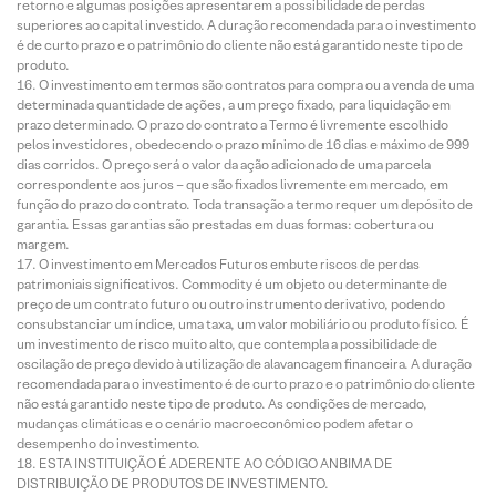
retorno e algumas posições apresentarem a possibilidade de perdas
superiores ao capital investido. A duração recomendada para o investimento
é de curto prazo e o patrimônio do cliente não está garantido neste tipo de
produto.
O investimento em termos são contratos para compra ou a venda de uma
determinada quantidade de ações, a um preço fixado, para liquidação em
prazo determinado. O prazo do contrato a Termo é livremente escolhido
pelos investidores, obedecendo o prazo mínimo de 16 dias e máximo de 999
dias corridos. O preço será o valor da ação adicionado de uma parcela
correspondente aos juros – que são fixados livremente em mercado, em
função do prazo do contrato. Toda transação a termo requer um depósito de
garantia. Essas garantias são prestadas em duas formas: cobertura ou
margem.
O investimento em Mercados Futuros embute riscos de perdas
patrimoniais significativos. Commodity é um objeto ou determinante de
preço de um contrato futuro ou outro instrumento derivativo, podendo
consubstanciar um índice, uma taxa, um valor mobiliário ou produto físico. É
um investimento de risco muito alto, que contempla a possibilidade de
oscilação de preço devido à utilização de alavancagem financeira. A duração
recomendada para o investimento é de curto prazo e o patrimônio do cliente
não está garantido neste tipo de produto. As condições de mercado,
mudanças climáticas e o cenário macroeconômico podem afetar o
desempenho do investimento.
ESTA INSTITUIÇÃO É ADERENTE AO CÓDIGO ANBIMA DE
DISTRIBUIÇÃO DE PRODUTOS DE INVESTIMENTO.