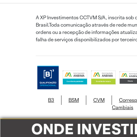
A XP Investimentos CCTVM S/A, inscrita sob o
Brasil.Toda comunicação através de rede mund
ordens ou a recepção de informações atualiza
falha de serviços disponibilizados por tercei
B3
BSM
CVM
Corres
Cambiais
Este site usa c