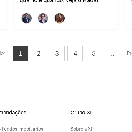
quanto e quando; veja o Radar
Energia XP | Julho
1
2
3
4
5
...
ior
Pr
mendações
Grupo XP
 Fundos Imobiliários
Sobre a XP