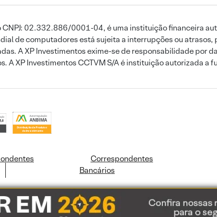
 CNPJ: 02.332.886/0001-04, é uma instituição financeira aut
ial de computadores está sujeita a interrupções ou atrasos, 
das. A XP Investimentos exime-se de responsabilidade por dan
ros. A XP Investimentos CCTVM S/A é instituição autorizada a f
pondentes
Correspondentes
Bancários
ookies e dados pessoais de acordo com a nossa
Política de Cookies
e a nossa
Polític