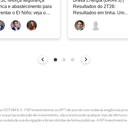
SE reforça segurança
Brava Energia (BRAV3) |
rica e abastecimento para
Resultados do 2T26:
rentar o El Niño; veja o
Resultados em linha. Um
ar Energia XP | Agosto
novo capítulo à frente
entos CCTVM S.A. (“XP Investimentos ou XP”) de acordo com todas as exigências p
r sua própria decisão de investimento, não constituindo qualquer tipo de oferta ou
s na data de sua divulgação e foram obtidas de fontes públicas. A XP Investimentos