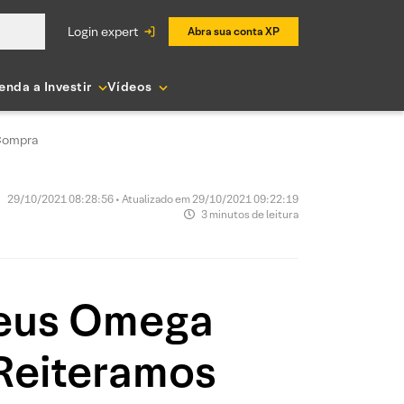
login expert
Abra sua conta XP
enda a Investir
Vídeos
Compra
29/10/2021 08:28:56 • Atualizado em 29/10/2021 09:22:19
3 minutos de leitura
eus Omega
Reiteramos