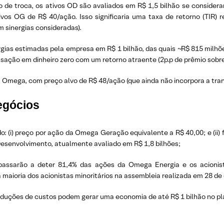
de troca, os ativos OD são avaliados em R$ 1,5 bilhão se consider
tivos OG de R$ 40/ação. Isso significaria uma taxa de retorno (TIR)
em sinergias consideradas).
nergias estimadas pela empresa em R$ 1 bilhão, das quais ~R$ 815 milhõe
ção em dinheiro zero com um retorno atraente (2p.p de prêmio sobre 
ega, com preço alvo de R$ 48/ação (que ainda não incorpora a trans
egócios
do: (i) preço por ação da Omega Geração equivalente a R$ 40,00; e (ii
esenvolvimento, atualmente avaliado em R$ 1,8 bilhões;
passarão a deter 81,4% das ações da Omega Energia e os acionis
a maioria dos acionistas minoritários na assembleia realizada em 28 de
reduções de custos podem gerar uma economia de até R$ 1 bilhão no p