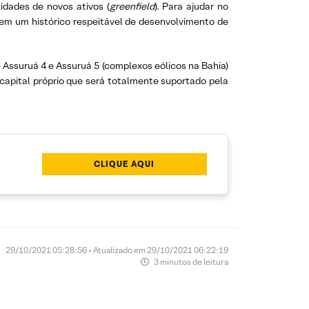
idades de novos ativos (
greenfield
). Para ajudar no
 tem um histórico respeitável de desenvolvimento de
Assuruá 4 e Assuruá 5 (complexos eólicos na Bahia)
apital próprio que será totalmente suportado pela
CLIQUE AQUI
29/10/2021 05:28:56 • Atualizado em 29/10/2021 06:22:19
3 minutos de leitura