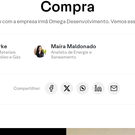
Compra
com a empresa irmã Omega Desenvolvimento. Vemos essa 
rke
Maíra Maldonado
Materiais
Analista de Energia e
róleo e Gás
Saneamento
Compartilhar: