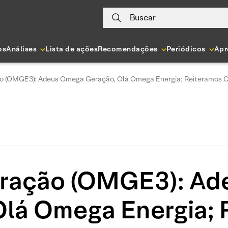
Buscar
os
Análises
Lista de ações
Recomendações
Periódicos
Apr
 (OMGE3): Adeus Omega Geração, Olá Omega Energia; Reiteramos 
ração (OMGE3): Ad
Olá Omega Energia; 