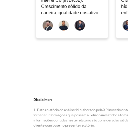
Inter & Co (INBR32):
CM
Crescimento sólido da
híd
carteira; qualidade dos ativos
enf
continua sendo o principal
Rad
debate
Disclaimer:
Este relatório de análise foi elaborado pela XP Investim
fornecer informações que possam auxiliar o investidor a toma
informações contidas neste relatório são consideradas válida
cliente com base no presente relatório.