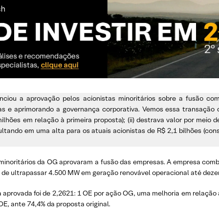
ciou a aprovação pelos acionistas minoritários sobre a fusão co
as e aprimorando a governança corporativa. Vemos essa transação c
ões em relação à primeira proposta); (ii) destrava valor por meio de p
ando em uma alta para os atuais acionistas de R$ 2,1 bilhões (cons
 minoritários da OG aprovaram a fusão das empresas. A empresa com
o de ultrapassar 4.500 MW em geração renovável operacional até dez
ca aprovada foi de 2,2621: 1 OE por ação OG, uma melhoria em relação 
E, ante 74,4% da proposta original.