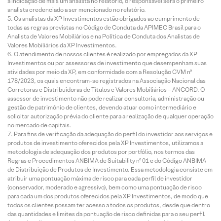
a indicação de mais um analista no relatório, o responsável será o primeiro
analista credenciado a ser mencionado no relatório.
Os analistas da XP Investimentos estão obrigados ao cumprimento de
todas as regras previstas no Código de Conduta da APIMEC Brasil para o
Analista de Valores Mobiliários e na Política de Conduta dos Analistas de
Valores Mobiliários da XP Investimentos.
O atendimento de nossos clientes é realizado por empregados da XP
Investimentos ou por assessores de investimento que desempenham suas
atividades por meio da XP, em conformidade com a Resolução CVM nº
178/2023, os quais encontram-se registrados na Associação Nacional das
Corretoras e Distribuidoras de Títulos e Valores Mobiliários – ANCORD. O
assessor de investimento não pode realizar consultoria, administração ou
gestão de patrimônio de clientes, devendo atuar como intermediário e
solicitar autorização prévia do cliente para a realização de qualquer operação
no mercado de capitais.
Para fins de verificação da adequação do perfil do investidor aos serviços e
produtos de investimento oferecidos pela XP Investimentos, utilizamos a
metodologia de adequação dos produtos por portfólio, nos termos das
Regras e Procedimentos ANBIMA de Suitability nº 01 e do Código ANBIMA
de Distribuição de Produtos de Investimento. Essa metodologia consiste em
atribuir uma pontuação máxima de risco para cada perfil de investidor
(conservador, moderado e agressivo), bem como uma pontuação de risco
para cada um dos produtos oferecidos pela XP Investimentos, de modo que
todos os clientes possam ter acesso a todos os produtos, desde que dentro
das quantidades e limites da pontuação de risco definidas para o seu perfil.