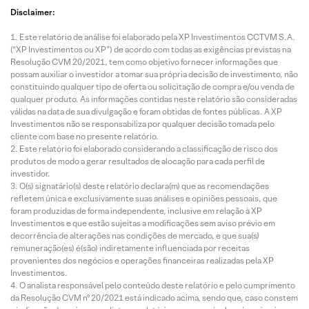
Disclaimer:
Este relatório de análise foi elaborado pela XP Investimentos CCTVM S.A.
(“XP Investimentos ou XP”) de acordo com todas as exigências previstas na
Resolução CVM 20/2021, tem como objetivo fornecer informações que
possam auxiliar o investidor a tomar sua própria decisão de investimento, não
constituindo qualquer tipo de oferta ou solicitação de compra e/ou venda de
qualquer produto. As informações contidas neste relatório são consideradas
válidas na data de sua divulgação e foram obtidas de fontes públicas. A XP
Investimentos não se responsabiliza por qualquer decisão tomada pelo
cliente com base no presente relatório.
Este relatório foi elaborado considerando a classificação de risco dos
produtos de modo a gerar resultados de alocação para cada perfil de
investidor.
O(s) signatário(s) deste relatório declara(m) que as recomendações
refletem única e exclusivamente suas análises e opiniões pessoais, que
foram produzidas de forma independente, inclusive em relação à XP
Investimentos e que estão sujeitas a modificações sem aviso prévio em
decorrência de alterações nas condições de mercado, e que sua(s)
remuneração(es) é(são) indiretamente influenciada por receitas
provenientes dos negócios e operações financeiras realizadas pela XP
Investimentos.
O analista responsável pelo conteúdo deste relatório e pelo cumprimento
da Resolução CVM nº 20/2021 está indicado acima, sendo que, caso constem