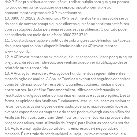
da XP. Fica proibida sua reprodução ou redistribuição para qualquer pessoa,
no todo ou em parte, qualquer que seja o propósito, sem o prévio
consentimento expresso da XP Investimentos.
0800 77 20202. A Ouvidoria da XP Investimentos tem a missão de servir
de canal de contato sempre que os clientes que não se sentirem satisfeitos
com as soluções dadas pela empresa aos seus problemas. O contato pode
ser realizado por meio do telefone: 0800 722 3710.
O custo da operação e a política de cobrança estão definidos nas tabelas
de custos operacionais disponibilizadas no site da XP Investimentos:
www.xpi.com.br.
A XP Investimentos se exime de qualquer responsabilidade por quaisquer
prejuízos, diretos ou indiretos, que venham a decorrer da utilização deste
relatório ou seu conteúdo.
A Avaliação Técnica e a Avaliação de Fundamentos seguem diferentes
metodologias de análise. A Análise Técnica é executada seguindo conceitos
como tendência, suporte, resistência, candles, volumes, médias móveis
entre outros. Já a Análise Fundamentalista utiliza como informação os
resultados divulgados pelas companhias emissoras e suas projeções. Desta
forma, as opiniões dos Analistas Fundamentalistas, que buscam os melhores
retornos dadas as condições de mercado, o cenário macroeconômico e os
eventos específicos da empresa e do setor, podem divergir das opiniões dos
Analistas Técnicos, que visam identificar os movimentos mais prováveis dos
preços dos ativos, com utilização de “stops” para limitar as possíveis perdas.
Ação é uma fração do capital de uma empresa que é negociada no
mercado. É um título de renda variável, ou seja, um investimento no qual a