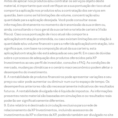
Antes de aplicar nos produtos e/ou contratar os serviços objeto deste
material, é importante que você verifique se a sua pontuação de risco atual
comporta a aplicação nos produtos e/ou a contratação dos serviços em
questão, bem como se há limitações de volume, concentração e/ou
quantidade para a aplicação desejada. Você pode consultar essas
informações diretamente no momento da transmissão da sua ordem ou,
ainda, consultando o risco geral da sua carteira na tela de carteira (Visão
Risco). Caso a sua pontuação de risco atual não comporte a
aplicação/contratação pretendida, ou caso existam limitações em relação à
quantidade e/ou volume financeiro para a referida aplicação/contratação, isto
significa que, com base na composição atual da sua carteira, esta
aplicação/contratação não está adequada ao seu perfil. Em caso de dúvidas
sobre o processo de adequação dos produtos oferecidos pela XP
Investimentos ao seu perfil de investidor, consulte o FAQ. As condições de
mercado, mudanças climáticas e o cenário macroeconômico podem afetar o
desempenho do investimento.
A rentabilidade de produtos financeiros pode apresentar variações e seu
preço ou valor pode aumentar ou diminuir num curto espaço de tempo. Os
desempenhos anteriores não são necessariamente indicativos de resultados
futuros. A rentabilidade divulgada não é líquida de impostos. As informações
presentes neste material são baseadas em simulações e os resultados reais
poderão ser significativamente diferentes.
Este relatório é destinado à circulação exclusiva para a rede de
relacionamento da XP Investimentos, incluindo assessores de
investimentos da XP e clientes da XP, podendo também ser divulgado no site