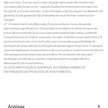
dias corridos. O preço será o valor da ação adicionado de uma parcela
correspondente aos juros – que são fixados livremente em mercado, em
função do prazo do contrato. Toda transação a termo requer um depósito de
garantia. Essas garantias são prestadas em duas formas: cobertura ou
margem.
O investimento em Mercados Futuros embute riscos de perdas
patrimoniais significativos. Commodity é um objeto ou determinante de
preço de um contrato futuro ou outro instrumento derivativo, podendo
consubstanciar um índice, uma taxa, um valor mobiliário ou produto físico. É
um investimento de risco muito alto, que contempla a possibilidade de
oscilação de preço devido à utilização de alavancagem financeira. A duração
recomendada para o investimento é de curto prazo e o patrimônio do cliente
não está garantido neste tipo de produto. As condições de mercado,
mudanças climáticas e o cenário macroeconômico podem afetar o
desempenho do investimento.
ESTA INSTITUIÇÃO É ADERENTE AO CÓDIGO ANBIMA DE
DISTRIBUIÇÃO DE PRODUTOS DE INVESTIMENTO.
Análises