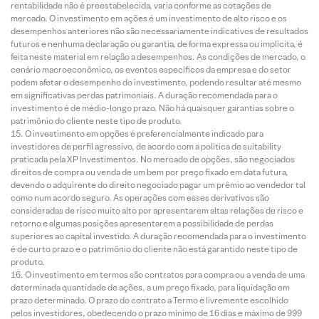
rentabilidade não é preestabelecida, varia conforme as cotações de
mercado. O investimento em ações é um investimento de alto risco e os
desempenhos anteriores não são necessariamente indicativos de resultados
futuros e nenhuma declaração ou garantia, de forma expressa ou implícita, é
feita neste material em relação a desempenhos. As condições de mercado, o
cenário macroeconômico, os eventos específicos da empresa e do setor
podem afetar o desempenho do investimento, podendo resultar até mesmo
em significativas perdas patrimoniais. A duração recomendada para o
investimento é de médio-longo prazo. Não há quaisquer garantias sobre o
patrimônio do cliente neste tipo de produto.
O investimento em opções é preferencialmente indicado para
investidores de perfil agressivo, de acordo com a política de suitability
praticada pela XP Investimentos. No mercado de opções, são negociados
direitos de compra ou venda de um bem por preço fixado em data futura,
devendo o adquirente do direito negociado pagar um prêmio ao vendedor tal
como num acordo seguro. As operações com esses derivativos são
consideradas de risco muito alto por apresentarem altas relações de risco e
retorno e algumas posições apresentarem a possibilidade de perdas
superiores ao capital investido. A duração recomendada para o investimento
é de curto prazo e o patrimônio do cliente não está garantido neste tipo de
produto.
O investimento em termos são contratos para compra ou a venda de uma
determinada quantidade de ações, a um preço fixado, para liquidação em
prazo determinado. O prazo do contrato a Termo é livremente escolhido
pelos investidores, obedecendo o prazo mínimo de 16 dias e máximo de 999