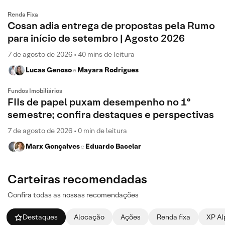
Renda Fixa
Cosan adia entrega de propostas pela Rumo
para início de setembro | Agosto 2026
7 de agosto de 2026 • 40 mins de leitura
Lucas Genoso
Mayara Rodrigues
e
Fundos Imobiliários
FIIs de papel puxam desempenho no 1º
semestre; confira destaques e perspectivas
7 de agosto de 2026 • 0 min de leitura
Marx Gonçalves
Eduardo Bacelar
e
Carteiras recomendadas
Confira todas as nossas recomendações
Destaques
Alocação
Ações
Renda fixa
XP Al