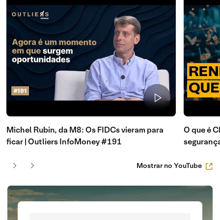
Michel Rubin, da M8: Os FIDCs vieram para
O que é C
ficar | Outliers InfoMoney #191
seguranç
Mostrar no YouTube