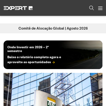
Os melhores conteúdos sobre investimentos, direto da fonte, seja você iniciante ou especialista.
Comitê de Alocação Global | Agosto 2026
Onde Investir em 2026 – 2º
semestre
Baixe o relatório completo agora e
aproveite as oportunidades