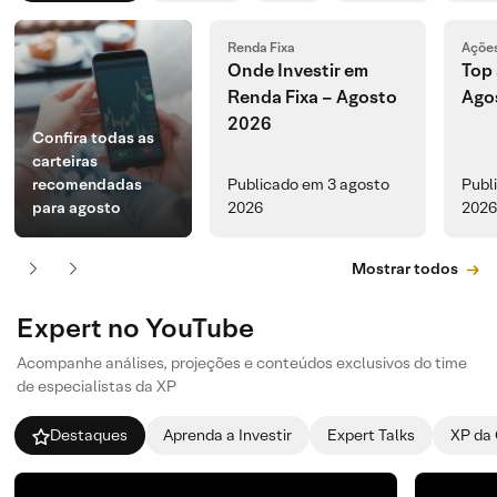
Renda Fixa
Açõe
Onde Investir em
Top 
Renda Fixa – Agosto
Ago
2026
Confira todas as
carteiras
recomendadas
Publicado em 3 agosto
Publ
para agosto
2026
2026
Mostrar todos
Expert no YouTube
Acompanhe análises, projeções e conteúdos exclusivos do time
de especialistas da XP
Destaques
Aprenda a Investir
Expert Talks
XP da