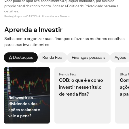
Você pode se opor a tal recebimento a qualquer momento, por meio do
próprio canal de recebimento. Acesse a Política de Privacidade para mais
detalhes.
Protegido por reCAPTCHA:
Privacidade
–
Termos
Aprenda a Investir
Saiba como organizar suas finanças e fazer as melhores escolhas
para seus investimentos
Destaques
Renda Fixa
Finanças pessoais
Ações
Renda Fixa
Blog 
CDB: o que é e como
Com
investir nesse título
açõe
de renda fixa?
a p
Reinvestir os
dividendos das
ações realmente
vale a pena?