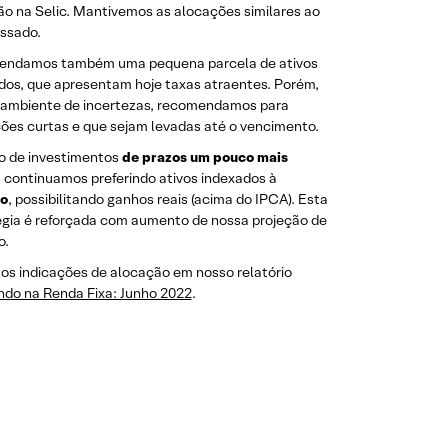
ão na Selic. Mantivemos as alocações similares ao
ssado.
ndamos também uma pequena parcela de ativos
dos, que apresentam hoje taxas atraentes. Porém,
 ambiente de incertezas, recomendamos para
ões curtas e que sejam levadas até o vencimento.
o de investimentos
de prazos um pouco mais
, continuamos preferindo ativos indexados à
ão
, possibilitando ganhos reais (acima do IPCA). Esta
égia é reforçada com aumento de nossa projeção de
o.
os indicações de alocação em nosso relatório
ndo na Renda Fixa: Junho 2022
.