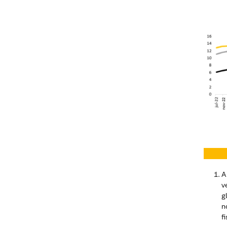
A
v
g
n
f