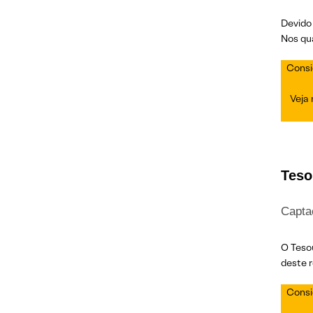
Devido
Nos qua
Consi
Veja
Teso
Capta
O Teso
deste r
Cons