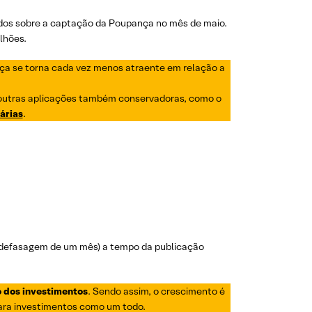
ados sobre a captação da Poupança no mês de maio.
lhões.
a se torna cada vez menos atraente em relação a
outras aplicações também conservadoras, como o
árias
.
e defasagem de um mês) a tempo da publicação
o dos investimentos
. Sendo assim, o crescimento é
ara investimentos como um todo.