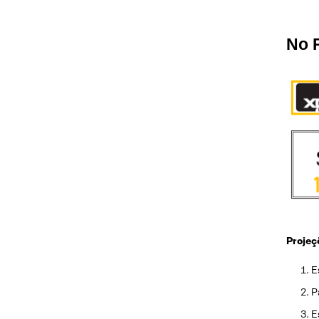
No 
Projeç
E
P
E