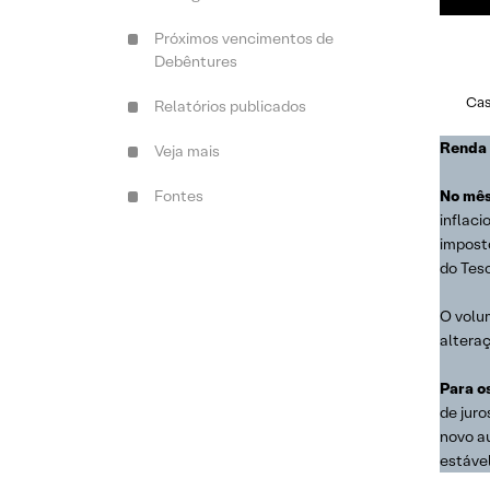
Próximos vencimentos de
Debêntures
Cas
Relatórios publicados
Renda 
Veja mais
Fontes
No mês
inflaci
impost
do Tes
O volu
altera
Para o
de juro
novo a
estável