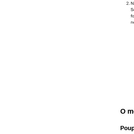
N
S
f
n
O m
Pou