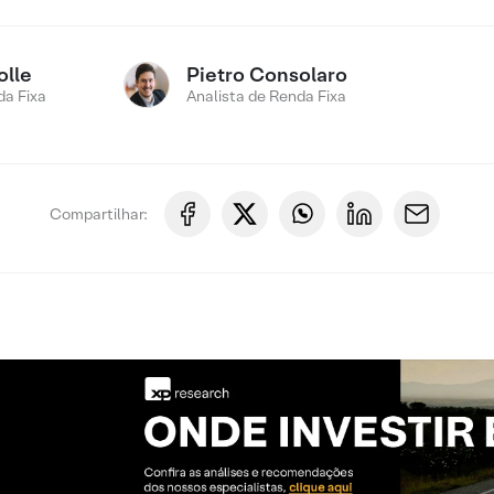
olle
Pietro Consolaro
a Fixa
Analista de Renda Fixa
Compartilhar: