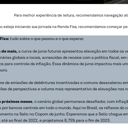
Para melhor experiência de leitura, recomendamos navegação atrav
o esteja iniciando sua jornada na Renda Fixa, recomendamos começar pe
Fixa:
tudo sobre o que passou e o que esperar.
 de maio,
a curva de juros futuros apresentou elevação em todos os v
onárias globais e locais, acrescidas de receios com a política fiscal, 
os para controle da inflação. Essa dinâmica de juros impactou mais um
ouro.
me de emissões de debêntures incentivadas e comuns desacelerou em m
ções de perspectivas e volume mais representativo de elevações nas 
s próximos meses
, o cenário global permanece desafiador, com inflaç
s por bancos centrais em todo o mundo. Aqui no Brasil, os reflexos do 
umento na Selic no Copom de junho. Esperamos que a Selic chegue em 
 até ao final de 2022, e projetamos 8,75% para o fim de 2023.