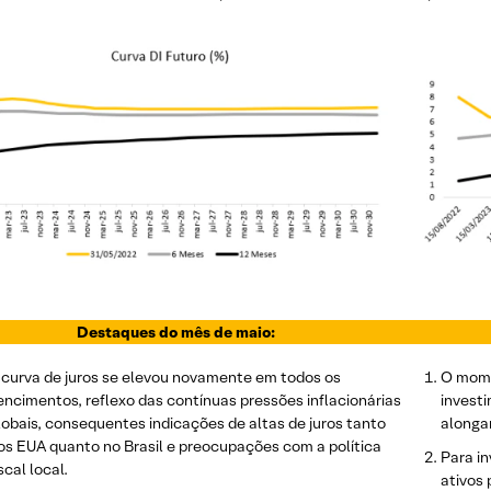
Destaques do mês de maio:
 curva de juros se elevou novamente em todos os
O mome
encimentos, reflexo das contínuas pressões inflacionárias
invest
lobais, consequentes indicações de altas de juros tanto
alonga
os EUA quanto no Brasil e preocupações com a política
Para i
iscal local.
ativos