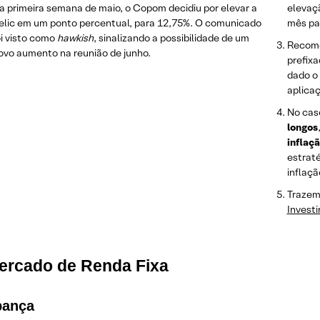
a primeira semana de maio, o Copom decidiu por elevar a
elevaç
elic em um ponto percentual, para 12,75%. O comunicado
mês pa
oi visto como
hawkish
, sinalizando a possibilidade de um
Recome
ovo aumento na reunião de junho.
prefixa
dado o
aplicaç
No cas
longos
inflaç
estrat
inflaçã
Trazem
Investi
ercado de Renda Fixa
pança