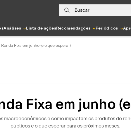
Buscar
os
Análises
Lista de ações
Recomendações
Periódicos
Apr
 Renda Fixa em junho (e o que esperar)
da Fixa em junho (e
ores macroeconômicos e como impactam os produtos de ren
públicos e o que esperar para os próximos meses.