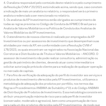
O analista responsável pelo conteúdo deste relatório e pelo cumprimento
da Resolução CVM nº 20/2021 está indicado acima, sendo que, caso constem
a indicação de mais um analista no relatório, o responsável será o primeiro
analista credenciado a ser mencionado no relatório.
Os analistas da XP Investimentos estão obrigados ao cumprimento de
todas as regras previstas no Código de Conduta da APIMEC Brasil para o
Analista de Valores Mobiliários e na Política de Conduta dos Analistas de
Valores Mobiliários da XP Investimentos.
O atendimento de nossos clientes é realizado por empregados da XP
Investimentos ou por assessores de investimento que desempenham suas
atividades por meio da XP, em conformidade com a Resolução CVM nº
178/2023, os quais encontram-se registrados na Associação Nacional das
Corretoras e Distribuidoras de Títulos e Valores Mobiliários – ANCORD. O
assessor de investimento não pode realizar consultoria, administração ou
gestão de patrimônio de clientes, devendo atuar como intermediário e
solicitar autorização prévia do cliente para a realização de qualquer operação
no mercado de capitais.
Para fins de verificação da adequação do perfil do investidor aos serviços e
produtos de investimento oferecidos pela XP Investimentos, utilizamos a
metodologia de adequação dos produtos por portfólio, nos termos das
Regras e Procedimentos ANBIMA de Suitability nº 01 e do Código ANBIMA
de Distribuição de Produtos de Investimento. Essa metodologia consiste em
atribuir uma pontuação máxima de risco para cada perfil de investidor
(conservador, moderado e agressivo), bem como uma pontuação de risco
para cada um dos produtos oferecidos pela XP Investimentos, de modo que