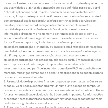
todos os clientes possam ter acesso a todos os produtos, desde que dentro
das quantidades e limites da pontuação de risco definidas para o seu perfil.
Antes de aplicar nos produtos e/ou contratar os serviços objeto deste
material, é importante que você verifique se a sua pontuação de risco atual
comporta a aplicação nos produtos e/ou a contratação dos serviços em
questão, bem como se há limitações de volume, concentração e/ou
quantidade para a aplicação desejada. Você pode consultar essas
informações diretamente no momento da transmissão da sua ordem ou,
ainda, consultando o risco geral da sua carteira na tela de carteira (Visão
Risco). Caso a sua pontuação de risco atual não comporte a
aplicação/contratação pretendida, ou caso existam limitações em relação à
quantidade e/ou volume financeiro para a referida aplicação/contratação, isto
significa que, com base na composição atual da sua carteira, esta
aplicação/contratação não está adequada ao seu perfil. Em caso de dúvidas
sobre o processo de adequação dos produtos oferecidos pela XP
Investimentos ao seu perfil de investidor, consulte o FAQ. As condições de
mercado, mudanças climáticas e o cenário macroeconômico podem afetar o
desempenho do investimento.
A rentabilidade de produtos financeiros pode apresentar variações e seu
preço ou valor pode aumentar ou diminuir num curto espaço de tempo. Os
desempenhos anteriores não são necessariamente indicativos de resultados
futuros. A rentabilidade divulgada não é líquida de impostos. As informações
presentes neste material são baseadas em simulações e os resultados reais
poderão ser significativamente diferentes.
Este relatório é destinado à circulação exclusiva para a rede de