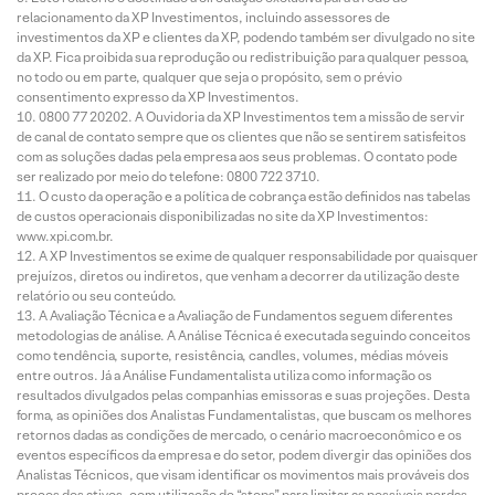
relacionamento da XP Investimentos, incluindo assessores de
investimentos da XP e clientes da XP, podendo também ser divulgado no site
da XP. Fica proibida sua reprodução ou redistribuição para qualquer pessoa,
no todo ou em parte, qualquer que seja o propósito, sem o prévio
consentimento expresso da XP Investimentos.
0800 77 20202. A Ouvidoria da XP Investimentos tem a missão de servir
de canal de contato sempre que os clientes que não se sentirem satisfeitos
com as soluções dadas pela empresa aos seus problemas. O contato pode
ser realizado por meio do telefone: 0800 722 3710.
O custo da operação e a política de cobrança estão definidos nas tabelas
de custos operacionais disponibilizadas no site da XP Investimentos:
www.xpi.com.br.
A XP Investimentos se exime de qualquer responsabilidade por quaisquer
prejuízos, diretos ou indiretos, que venham a decorrer da utilização deste
relatório ou seu conteúdo.
A Avaliação Técnica e a Avaliação de Fundamentos seguem diferentes
metodologias de análise. A Análise Técnica é executada seguindo conceitos
como tendência, suporte, resistência, candles, volumes, médias móveis
entre outros. Já a Análise Fundamentalista utiliza como informação os
resultados divulgados pelas companhias emissoras e suas projeções. Desta
forma, as opiniões dos Analistas Fundamentalistas, que buscam os melhores
retornos dadas as condições de mercado, o cenário macroeconômico e os
eventos específicos da empresa e do setor, podem divergir das opiniões dos
Analistas Técnicos, que visam identificar os movimentos mais prováveis dos
preços dos ativos, com utilização de “stops” para limitar as possíveis perdas.