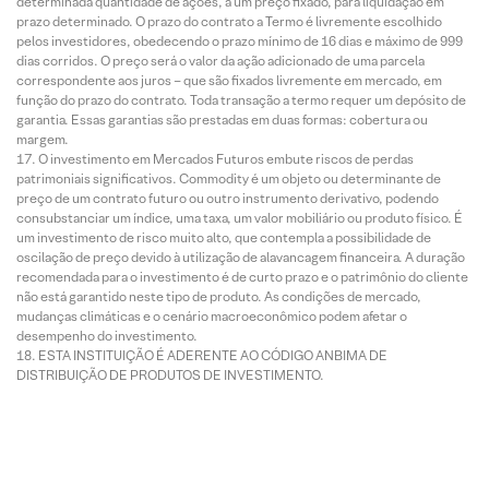
determinada quantidade de ações, a um preço fixado, para liquidação em
prazo determinado. O prazo do contrato a Termo é livremente escolhido
pelos investidores, obedecendo o prazo mínimo de 16 dias e máximo de 999
dias corridos. O preço será o valor da ação adicionado de uma parcela
correspondente aos juros – que são fixados livremente em mercado, em
função do prazo do contrato. Toda transação a termo requer um depósito de
garantia. Essas garantias são prestadas em duas formas: cobertura ou
margem.
O investimento em Mercados Futuros embute riscos de perdas
patrimoniais significativos. Commodity é um objeto ou determinante de
preço de um contrato futuro ou outro instrumento derivativo, podendo
consubstanciar um índice, uma taxa, um valor mobiliário ou produto físico. É
um investimento de risco muito alto, que contempla a possibilidade de
oscilação de preço devido à utilização de alavancagem financeira. A duração
recomendada para o investimento é de curto prazo e o patrimônio do cliente
não está garantido neste tipo de produto. As condições de mercado,
mudanças climáticas e o cenário macroeconômico podem afetar o
desempenho do investimento.
ESTA INSTITUIÇÃO É ADERENTE AO CÓDIGO ANBIMA DE
DISTRIBUIÇÃO DE PRODUTOS DE INVESTIMENTO.