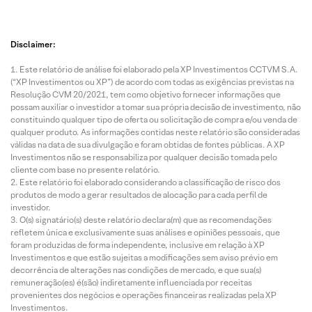
Disclaimer:
Este relatório de análise foi elaborado pela XP Investimentos CCTVM S.A.
(“XP Investimentos ou XP”) de acordo com todas as exigências previstas na
Resolução CVM 20/2021, tem como objetivo fornecer informações que
possam auxiliar o investidor a tomar sua própria decisão de investimento, não
constituindo qualquer tipo de oferta ou solicitação de compra e/ou venda de
qualquer produto. As informações contidas neste relatório são consideradas
válidas na data de sua divulgação e foram obtidas de fontes públicas. A XP
Investimentos não se responsabiliza por qualquer decisão tomada pelo
cliente com base no presente relatório.
Este relatório foi elaborado considerando a classificação de risco dos
produtos de modo a gerar resultados de alocação para cada perfil de
investidor.
O(s) signatário(s) deste relatório declara(m) que as recomendações
refletem única e exclusivamente suas análises e opiniões pessoais, que
foram produzidas de forma independente, inclusive em relação à XP
Investimentos e que estão sujeitas a modificações sem aviso prévio em
decorrência de alterações nas condições de mercado, e que sua(s)
remuneração(es) é(são) indiretamente influenciada por receitas
provenientes dos negócios e operações financeiras realizadas pela XP
Investimentos.