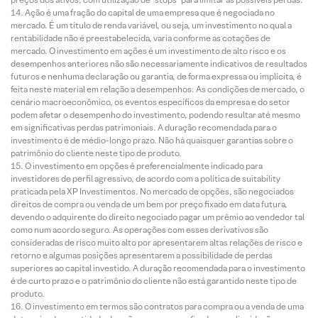
Ação é uma fração do capital de uma empresa que é negociada no
mercado. É um título de renda variável, ou seja, um investimento no qual a
rentabilidade não é preestabelecida, varia conforme as cotações de
mercado. O investimento em ações é um investimento de alto risco e os
desempenhos anteriores não são necessariamente indicativos de resultados
futuros e nenhuma declaração ou garantia, de forma expressa ou implícita, é
feita neste material em relação a desempenhos. As condições de mercado, o
cenário macroeconômico, os eventos específicos da empresa e do setor
podem afetar o desempenho do investimento, podendo resultar até mesmo
em significativas perdas patrimoniais. A duração recomendada para o
investimento é de médio-longo prazo. Não há quaisquer garantias sobre o
patrimônio do cliente neste tipo de produto.
O investimento em opções é preferencialmente indicado para
investidores de perfil agressivo, de acordo com a política de suitability
praticada pela XP Investimentos. No mercado de opções, são negociados
direitos de compra ou venda de um bem por preço fixado em data futura,
devendo o adquirente do direito negociado pagar um prêmio ao vendedor tal
como num acordo seguro. As operações com esses derivativos são
consideradas de risco muito alto por apresentarem altas relações de risco e
retorno e algumas posições apresentarem a possibilidade de perdas
superiores ao capital investido. A duração recomendada para o investimento
é de curto prazo e o patrimônio do cliente não está garantido neste tipo de
produto.
O investimento em termos são contratos para compra ou a venda de uma