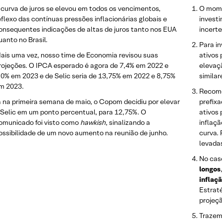
 curva de juros se elevou em todos os vencimentos,
O mome
eflexo das contínuas pressões inflacionárias globais e
investi
onsequentes indicações de altas de juros tanto nos EUA
incerte
uanto no Brasil.
Para i
ais uma vez, nosso time de Economia revisou suas
ativos
rojeções. O IPCA esperado é agora de 7,4% em 2022 e
elevaç
,0% em 2023 e de Selic seria de 13,75% em 2022 e 8,75%
similar
m 2023.
Recome
á na primeira semana de maio, o Copom decidiu por elevar
prefixa
 Selic em um ponto percentual, para 12,75%. O
ativos 
omunicado foi visto como
hawkish
, sinalizando a
inflaçã
ossibilidade de um novo aumento na reunião de junho.
curva.
levada
No cas
longos
inflaç
Estrat
projeç
Trazem