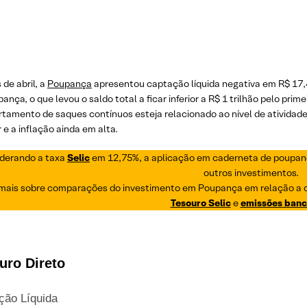
de abril, a
Poupança
apresentou captação líquida negativa em R$ 17,
ança, o que levou o saldo total a ficar inferior a R$ 1 trilhão pelo pr
tamento de saques contínuos esteja relacionado ao nível de ativida
r e a inflação ainda em alta.
derando a taxa
Selic
em 12,75%, a aplicação em caderneta de poupanç
outros investimentos.
 mais sobre comparações do investimento em Poupança em relação a 
Tesouro Selic
e
emissões banc
uro Direto
ção Líquida