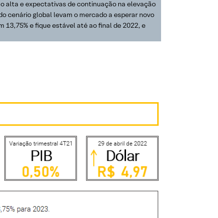
ão alta e expectativas de continuação na elevação
s do cenário global levam o mercado a esperar novo
13,75% e fique estável até ao final de 2022, e