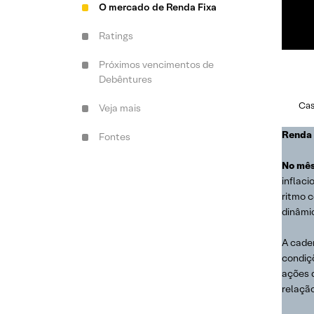
O mercado de Renda Fixa
Ratings
Próximos vencimentos de
Debêntures
Cas
Veja mais
Renda 
Fontes
No mês
inflaci
ritmo c
dinâmi
A cade
condiç
ações 
relaçã