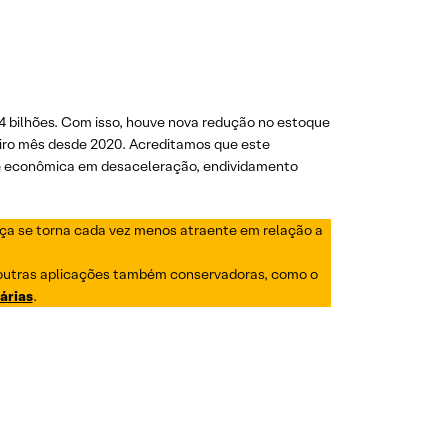
4 bilhões. Com isso, houve nova redução no estoque
imeiro mês desde 2020. Acreditamos que este
de econômica em desaceleração, endividamento
a se torna cada vez menos atraente em relação a
outras aplicações também conservadoras, como o
árias
.