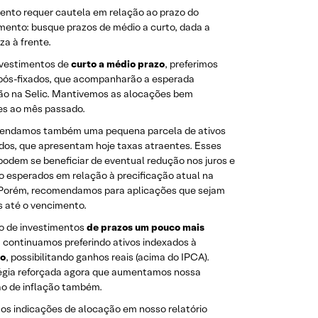
nto requer cautela em relação ao prazo do
mento: busque prazos de médio a curto, dada a
za à frente.
nvestimentos de
curto a médio prazo
, preferimos
 pós-fixados, que acompanharão a esperada
ão na Selic. Mantivemos as alocações bem
es ao mês passado.
ndamos também uma pequena parcela de ativos
dos, que apresentam hoje taxas atraentes. Esses
podem se beneficiar de eventual redução nos juros e
o esperados em relação à precificação atual na
 Porém, recomendamos para aplicações que sejam
s até o vencimento.
o de investimentos
de prazos um pouco mais
, continuamos preferindo ativos indexados à
ão
, possibilitando ganhos reais (acima do IPCA).
égia reforçada agora que aumentamos nossa
ão de inflação também.
os indicações de alocação em nosso relatório