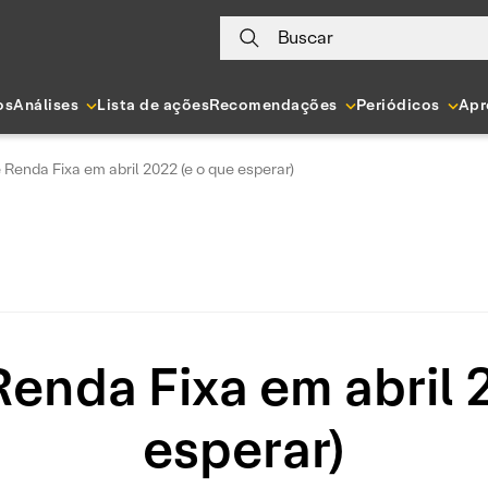
Buscar
os
Análises
Lista de ações
Recomendações
Periódicos
Apr
 Renda Fixa em abril 2022 (e o que esperar)
enda Fixa em abril 
esperar)