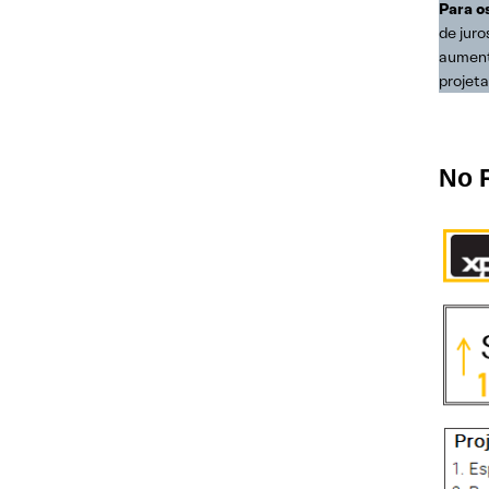
Para o
de juro
aument
projet
No 