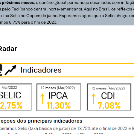
s próximos meses
, o cenário global permanece desafiador, com inflaç
s pelo Fed (banco central norte-americano). Aqui no Brasil, os reflexo
o na Selic no Copom de junho. Esperamos agora que a Selic chegue em 
amos 8,75% para o fim de 2023.
Radar