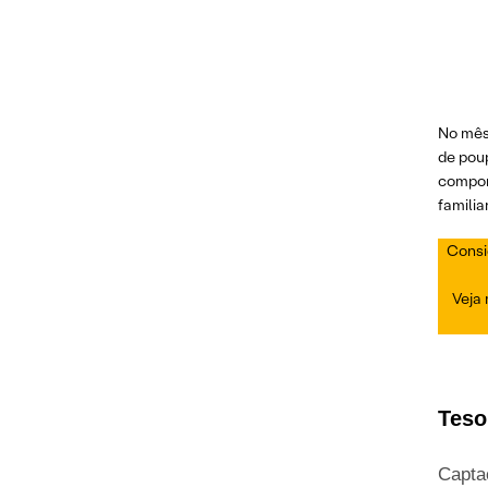
No mês 
de poup
compor
familia
Consi
Veja
Teso
Capta