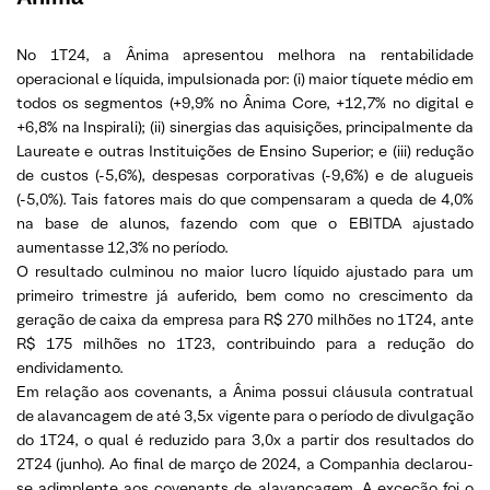
No 1T24, a Ânima apresentou melhora na rentabilidade
operacional e líquida, impulsionada por: (i) maior tíquete médio em
todos os segmentos (+9,9% no Ânima Core, +12,7% no digital e
+6,8% na Inspirali); (ii) sinergias das aquisições, principalmente da
Laureate e outras Instituições de Ensino Superior; e (iii) redução
de custos (-5,6%), despesas corporativas (-9,6%) e de alugueis
(-5,0%). Tais fatores mais do que compensaram a queda de 4,0%
na base de alunos, fazendo com que o EBITDA ajustado
aumentasse 12,3% no período.
O resultado culminou no maior lucro líquido ajustado para um
primeiro trimestre já auferido, bem como no crescimento da
geração de caixa da empresa para R$ 270 milhões no 1T24, ante
R$ 175 milhões no 1T23, contribuindo para a redução do
endividamento.
Em relação aos covenants, a Ânima possui cláusula contratual
de alavancagem de até 3,5x vigente para o período de divulgação
do 1T24, o qual é reduzido para 3,0x a partir dos resultados do
2T24 (junho). Ao final de março de 2024, a Companhia declarou-
se adimplente aos covenants de alavancagem. A exceção foi o