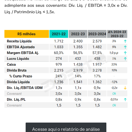
adimplente aos seus covenants: Dív. Líq. / EBITDA ≤ 3,0x e Dív.
Líq. / Patrimônio Líq. ≤ 1,5x.
Acesse aqui o relatório de análise