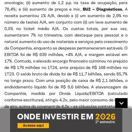
oncologia; (ii) aumento de 1,2 p.p. na taxa de ocupação, para
78,4%; e (iii) aumento de preços e mix.
BU2 – Diagnósticos.
A
receita aumentou 1% A/A, devido a (i) um aumento de 2,9% no
número de testes A/A, em conjunto com (ii) um leve aumento de
0,5% no ticket médio A/A. Os custos totais, por sua vez,
aumentaram 7% no trimestre, com destaque para pessoal e o
natural aumento do uso de materiais e serviços pelo crescimento
da Companhia, enquanto as despesas permaneceram estáveis. O
EBITDA foi de R$ 639 milhões, +4% A/A, e margem estável em
17%. Contudo, o elevado encargo financeiro culminou no prejuízo
de R$ 176 milhões no 1T24, ante prejuízo de R$ 168 milhões no
1T23. O saldo bruto da dívida foi de R$ 11,7 bilhões, sendo 85,7%
no longo prazo. Com uma posição de caixa de R$ 2,1 bilhões, o
endividamento líquido foi de R$ 9,6 bilhões. A alavancagem da
Companhia, medida por Dívida Líquida/EBITDA (calculado
conforme escrituras), atingiu 4,2x, pelo maior consumo de capital
de giro, acima do
covenant
de 4,0x – as cláusulas contratuais são
descumpridas se a alavancagem for superior a 4,0x por dois
trimestres consecutivos. O atual patamar de alavancagem de
Dasa acaba comprometendo os seus resultados operacionais