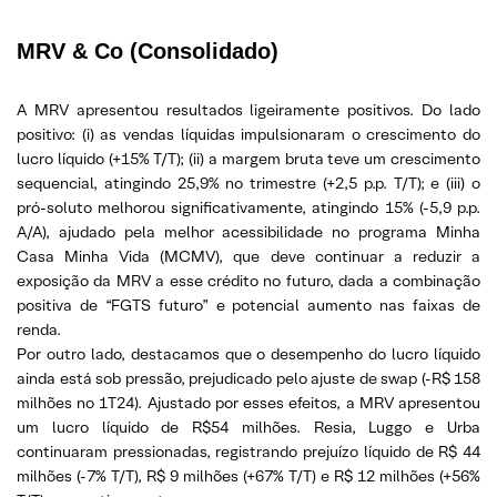
MRV & Co (Consolidado)
A MRV apresentou resultados ligeiramente positivos. Do lado
positivo: (i) as vendas líquidas impulsionaram o crescimento do
lucro líquido (+15% T/T); (ii) a margem bruta teve um crescimento
sequencial, atingindo 25,9% no trimestre (+2,5 p.p. T/T); e (iii) o
pró-soluto melhorou significativamente, atingindo 15% (-5,9 p.p.
A/A), ajudado pela melhor acessibilidade no programa Minha
Casa Minha Vida (MCMV), que deve continuar a reduzir a
exposição da MRV a esse crédito no futuro, dada a combinação
positiva de “FGTS futuro” e potencial aumento nas faixas de
renda.
Por outro lado, destacamos que o desempenho do lucro líquido
ainda está sob pressão, prejudicado pelo ajuste de swap (-R$ 158
milhões no 1T24). Ajustado por esses efeitos, a MRV apresentou
um lucro líquido de R$54 milhões. Resia, Luggo e Urba
continuaram pressionadas, registrando prejuízo líquido de R$ 44
milhões (-7% T/T), R$ 9 milhões (+67% T/T) e R$ 12 milhões (+56%