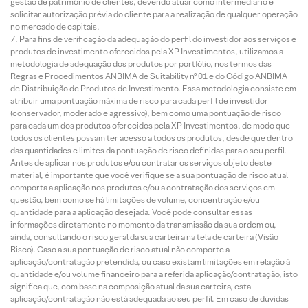
gestão de patrimônio de clientes, devendo atuar como intermediário e
solicitar autorização prévia do cliente para a realização de qualquer operação
no mercado de capitais.
Para fins de verificação da adequação do perfil do investidor aos serviços e
produtos de investimento oferecidos pela XP Investimentos, utilizamos a
metodologia de adequação dos produtos por portfólio, nos termos das
Regras e Procedimentos ANBIMA de Suitability nº 01 e do Código ANBIMA
de Distribuição de Produtos de Investimento. Essa metodologia consiste em
atribuir uma pontuação máxima de risco para cada perfil de investidor
(conservador, moderado e agressivo), bem como uma pontuação de risco
para cada um dos produtos oferecidos pela XP Investimentos, de modo que
todos os clientes possam ter acesso a todos os produtos, desde que dentro
das quantidades e limites da pontuação de risco definidas para o seu perfil.
Antes de aplicar nos produtos e/ou contratar os serviços objeto deste
material, é importante que você verifique se a sua pontuação de risco atual
comporta a aplicação nos produtos e/ou a contratação dos serviços em
questão, bem como se há limitações de volume, concentração e/ou
quantidade para a aplicação desejada. Você pode consultar essas
informações diretamente no momento da transmissão da sua ordem ou,
ainda, consultando o risco geral da sua carteira na tela de carteira (Visão
Risco). Caso a sua pontuação de risco atual não comporte a
aplicação/contratação pretendida, ou caso existam limitações em relação à
quantidade e/ou volume financeiro para a referida aplicação/contratação, isto
significa que, com base na composição atual da sua carteira, esta
aplicação/contratação não está adequada ao seu perfil. Em caso de dúvidas