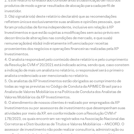
Este relatório foi elaborado considerando a classificação de risco dos
produtos de modo a gerar resultados de alocação para cada perfil de
investidor.
O(s) signatário(s) deste relatório declara(m) que as recomendações
refletem única e exclusivamente suas análises e opiniões pessoais, que
foram produzidas de forma independente, inclusive em relação à XP
Investimentos e que estão sujeitas a modificações sem aviso prévio em
decorrência de alterações nas condições de mercado, e que sua(s)
remuneração(es) é(são) indiretamente influenciada por receitas
provenientes dos negócios e operações financeiras realizadas pela XP
Investimentos.
O analista responsável pelo conteúdo deste relatório e pelo cumprimento
da Resolução CVM nº 20/2021 está indicado acima, sendo que, caso constem
a indicação de mais um analista no relatório, o responsável será o primeiro
analista credenciado a ser mencionado no relatório.
Os analistas da XP Investimentos estão obrigados ao cumprimento de
todas as regras previstas no Código de Conduta da APIMEC Brasil para o
Analista de Valores Mobiliários e na Política de Conduta dos Analistas de
Valores Mobiliários da XP Investimentos.
O atendimento de nossos clientes é realizado por empregados da XP
Investimentos ou por assessores de investimento que desempenham suas
atividades por meio da XP, em conformidade com a Resolução CVM nº
178/2023, os quais encontram-se registrados na Associação Nacional das
Corretoras e Distribuidoras de Títulos e Valores Mobiliários – ANCORD. O
assessor de investimento não pode realizar consultoria, administração ou