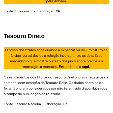
pela Anbima.
Fonte: Economatica. Elaboração: XP.
Tesouro Direto
O preço dos títulos sobe quando a expectativa de juro futuro cai
(e vice-versa) devido à relação inversa entre os dois. Esse
mecanismo que mostra o efeito dos juros sobre preços é a
marcação a mercado. Entenda mais
aqui
.
Os rendimentos dos títulos do Tesouro Direto foram negativos na
semana, com exceção do Tesouro Selic. Os dados desta sexta-
feira não foram considerados por não terem sido disponibilizados
a tempo da publicação do relatório.
Fonte: Tesouro Nacional. Elaboração: XP.