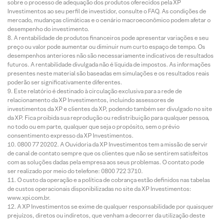
sobre o processo de adequação dos produtos oferecidos pela XP
Investimentos ao seu perfil de investidor, consulte o FAQ. As condições de
mercado, mudanças climáticas e o cenário macroeconômico podem afetar o
desempenho do investimento.
A rentabilidade de produtos financeiros pode apresentar variações e seu
preço ou valor pode aumentar ou diminuir num curto espaço de tempo. Os
desempenhos anteriores não são necessariamente indicativos de resultados
futuros. A rentabilidade divulgada não é líquida de impostos. As informações
presentes neste material são baseadas em simulações e os resultados reais
poderão ser significativamente diferentes.
Este relatório é destinado à circulação exclusiva para a rede de
relacionamento da XP Investimentos, incluindo assessores de
investimentos da XP e clientes da XP, podendo também ser divulgado no site
da XP. Fica proibida sua reprodução ou redistribuição para qualquer pessoa,
no todo ou em parte, qualquer que seja o propósito, sem o prévio
consentimento expresso da XP Investimentos.
0800 77 20202. A Ouvidoria da XP Investimentos tem a missão de servir
de canal de contato sempre que os clientes que não se sentirem satisfeitos
com as soluções dadas pela empresa aos seus problemas. O contato pode
ser realizado por meio do telefone: 0800 722 3710.
O custo da operação e a política de cobrança estão definidos nas tabelas
de custos operacionais disponibilizadas no site da XP Investimentos:
www.xpi.com.br.
A XP Investimentos se exime de qualquer responsabilidade por quaisquer
prejuízos, diretos ou indiretos, que venham a decorrer da utilização deste