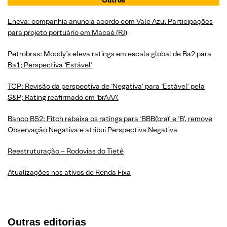
Eneva: companhia anuncia acordo com Vale Azul Participações
para projeto portuário em Macaé (RJ)
Petrobras: Moody’s eleva ratings em escala global de Ba2 para
Ba1; Perspectiva ‘Estável’
TCP: Revisão da perspectiva de ‘Negativa’ para ‘Estável’ pela
S&P; Rating reafirmado em ‘brAAA’
Banco BS2: Fitch rebaixa os ratings para ‘BBB(bra)’ e ‘B’, remove
Observação Negativa e atribui Perspectiva Negativa
Reestruturação – Rodovias do Tietê
Atualizações nos ativos de Renda Fixa
Outras editorias