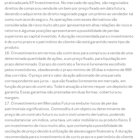
praticada pela XP Investimentos. No mercado de opções, são negociados
direitos de compra ou venda de um bem por preço fixado em data futura,
devendo o adquirente do direito negociado pagar um prêmio ao vendedor tal
como num acordo seguro. As operações com esses derivativos são
consideradas de risco muito alto por apresentarem altas relações de risco e
retorno e algumas posições apresentarem a possibilidade de perdas
superiores ao capital investido. A duração recomendada para o investimento
é de curto prazo e o patrimônio do cliente não está garantido neste tipo de
produto.
O investimento em termos são contratos para compra ou a venda de uma
determinada quantidade de ações, a um preço fixado, para liquidação em
prazo determinado. O prazo do contrato a Termo é livremente escolhido
pelos investidores, obedecendo o prazo mínimo de 16 dias e máximo de 999
dias corridos. O preço será o valor da ação adicionado de uma parcela
correspondente aos juros – que são fixados livremente em mercado, em
função do prazo do contrato. Toda transação a termo requer um depósito de
garantia. Essas garantias são prestadas em duas formas: cobertura ou
margem.
O investimento em Mercados Futuros embute riscos de perdas
patrimoniais significativos. Commodity é um objeto ou determinante de
preço de um contrato futuro ou outro instrumento derivativo, podendo
consubstanciar um índice, uma taxa, um valor mobiliário ou produto físico. É
um investimento de risco muito alto, que contempla a possibilidade de
oscilação de preço devido à utilização de alavancagem financeira. A duração
recomendada para o investimento é de curto prazo e o patrimônio do cliente