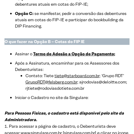
debentures atuais em cotas do FIP-IE;
Opção C:
se manifestar, pedir a conversão das debentures
atuais em cotas do FIP-IE e participar do bookbuilding da
DIP Financing.
O que fazer na Opção B – Cotas do FIP IE
Assinar o
Termo de Adesão a Opção de Pagamento
;
Após a Assinatura, encaminhar para os Assessores dos
Debenturistas:
Contato: Tiete
tiete@starboard.com.br
; ‘Grupo RDT’
GrupoRDT@felsberg.com.br
; ajrodovias@deloitte.com;
rjtiete@rodoviasdotiete.com.br
Iniciar o Cadastro no site da Singulare:
Para Pessoas Físicas, o cadastro está disponível pelo site da
Administradora.
1. Para acessar a página de cadastro, o Debenturista deve
acessar
www.singulare.com.br [singulare.com.br]
e clicar no ícone