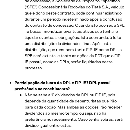
de concessão, a Sociedade de Propósito Específico
(“SPE”) Concessionária Rodovias do Tietê S.A., veículo
que é dono deste contrato, pode continuar existindo
durante um período indeterminado após a conclusão
do contrato de concessão. Quando isto ocorrer, a SPE
irá buscar monetizar eventuais ativos que tenha, e
liquidar eventuais obrigações. Isto ocorrendo, é feita
uma distribuição de dividendos final. Após esta
distribuição, que remunera tanto FIP-IE como DPL, a
SPE será extinta, e tanto as ações da RDT que o FIP-
IE possui, como as DPLs, serão liquidadas neste
processo.
Participação do lucro da DPL e FIP-IE? DPL possui
preferência no recebimento?
Não se sabe a % dividendos da DPL ou FIP IE, pois
depende da quantidade de debenturistas que irão
para cada opção. Mas ambas as opções irão receber
dividendos ao mesmo tempo, ou seja, não há
preferência no recebimento. Caso tenha sobras, será
dividido igual entre estas.