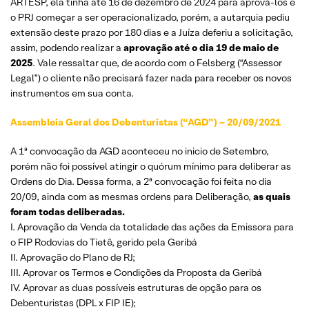
ARTESP, ela tinha até 16 de dezembro de 2024 para aprová-los e
o PRJ começar a ser operacionalizado, porém, a autarquia pediu
extensão deste prazo por 180 dias e a Juíza deferiu a solicitação,
assim, podendo realizar a
aprovação até o dia 19 de maio de
2025
. Vale ressaltar que, de acordo com o Felsberg (“Assessor
Legal”) o cliente não precisará fazer nada para receber os novos
instrumentos em sua conta.
Assembleia Geral dos Debenturistas (“AGD”) – 20/09/2021
A 1ª convocação da AGD aconteceu no inicio de Setembro,
porém não foi possível atingir o quórum mínimo para deliberar as
Ordens do Dia. Dessa forma, a 2ª convocação foi feita no dia
20/09, ainda com as mesmas ordens para Deliberação,
as quais
foram todas deliberadas.
I. Aprovação da Venda da totalidade das ações da Emissora para
o FIP Rodovias do Tietê, gerido pela Geribá
II. Aprovação do Plano de RJ;
III. Aprovar os Termos e Condições da Proposta da Geribá
IV. Aprovar as duas possíveis estruturas de opção para os
Debenturistas (DPL x FIP IE);