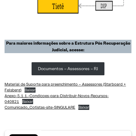
Para maiores informações sobre a Estrutura Pós Recuperação
Judicial, acesse:
Documentos – Assessores – RJ
Material de Suporte para preenchimento – Assessores (Starboard +
Felsberg)
Baixar
Anexo-5.1.1.-Condicoes-para-Distribuir-Novos-Recursos-
040821
Baixar
Comunicado_Cotistas-site-SINGULARE
Baixar