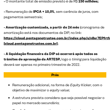
• O montante total de emissão previsto é de R$
150 milhões;
• Remuneração de
IPCA + 10,0%
, sem carência de juros, com
pagamentos semestrais;
•
Amortização customizada, a partir do 24 mês
(cronograma de
amortização está nos documentos da DIP, no link:
https://cloud.pentagonotrustee.com.br/index.php/s/n8sr7EPfrtf
[cloud.pentagonotrustee.com.br]
;
•
A liquidação financeira da DIP só ocorrerá após todos os
trâmites de aprovação da ARTESP,
logo o
timing
para liquidação
deverá ser apenas no primeiro trimestre de 2022.
Prós
Remuneração adicional, na forma de
Equity Kicker
, com o
objetivo de maximizar o
equity value
;
A estrutura prevista considera que seja possível negociar o
papel no mercado secundário;