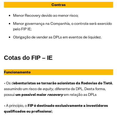
Contras
Menor Recovery devido ao menor risco;
Menor governança na Companhia, o controle será exercido
pelo FIP IE;
Obrigação de vender as DPLs em eventos de liquidez.
Cotas do FIP – IE
Funcionamento
• Os d
ebenturistas se tornarão acionistas da Rodovias do Tietê
,
assumindo um risco de
equity
, diferente da DPL. Desta forma,
possui
um possível maior
recovery
em relação as DPLs
• A princípio, o
FIP é destinado exclusivamente a investidores
qualificados ou profissiona
l;