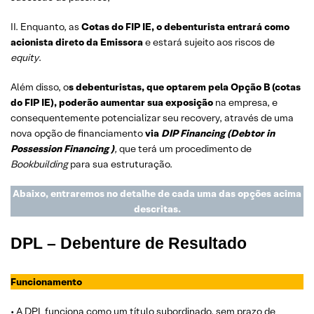
II. Enquanto, as
Cotas do FIP IE, o debenturista entrará como
acionista direto da Emissora
e estará sujeito aos riscos de
equity
.
Além disso, o
s debenturistas, que optarem pela Opção B (cotas
do FIP IE), poderão aumentar sua exposição
na empresa, e
consequentemente potencializar seu recovery, através de uma
nova opção de financiamento
via
DIP Financing (Debtor in
Possession Financing )
,
que terá um procedimento de
Bookbuilding
para sua estruturação.
Abaixo, entraremos no detalhe de cada uma das opções acima
descritas.
DPL – Debenture de Resultado
Funcionamento
• A DPL funciona como um título subordinado, sem prazo de