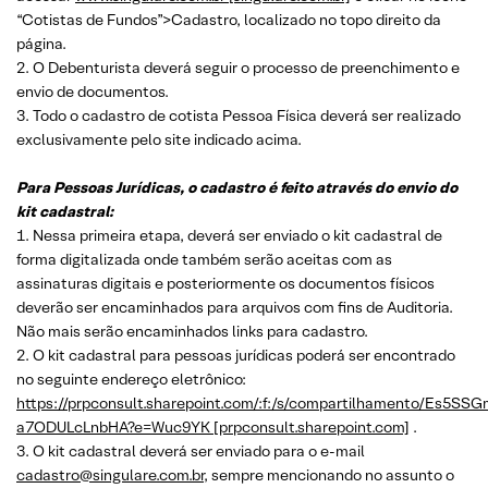
“Cotistas de Fundos”>Cadastro, localizado no topo direito da
página.
2. O Debenturista deverá seguir o processo de preenchimento e
envio de documentos.
3. Todo o cadastro de cotista Pessoa Física deverá ser realizado
exclusivamente pelo site indicado acima.
Para Pessoas Jurídicas, o cadastro é feito através do envio do
kit cadastral:
1. Nessa primeira etapa, deverá ser enviado o kit cadastral de
forma digitalizada onde também serão aceitas com as
assinaturas digitais e posteriormente os documentos físicos
deverão ser encaminhados para arquivos com fins de Auditoria.
Não mais serão encaminhados links para cadastro.
2. O kit cadastral para pessoas jurídicas poderá ser encontrado
no seguinte endereço eletrônico:
https://prpconsult.sharepoint.com/:f:/s/compartilhamento/Es
a7ODULcLnbHA?e=Wuc9YK [prpconsult.sharepoint.com]
.
3. O kit cadastral deverá ser enviado para o e-mail
cadastro@singulare.com.br
, sempre mencionando no assunto o