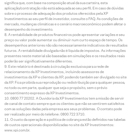
significa que, com base na composição atual da sua carteira, esta
aplicação/contratação não está adequada ao seu perfil. Em caso de dúvidas
sobre o processo de adequação dos produtos oferecidos pela XP
Investimentos ao seu perfil de investidor, consulte o FAQ. As condições de
mercado, mudanças climáticas e o cenário macroeconômico podem afetar o
desempenho do investimento.
A rentabilidade de produtos financeiros pode apresentar variações e seu
preço ou valor pode aumentar ou diminuir num curto espaço de tempo. Os
desempenhos anteriores não são necessariamente indicativos de resultados
futuros. A rentabilidade divulgada não é líquida de impostos. As informações
presentes neste material são baseadas em simulações e os resultados reais
poderão ser significativamente diferentes.
Este relatório é destinado à circulação exclusiva para a rede de
relacionamento da XP Investimentos, incluindo assessores de
investimentos da XP e clientes da XP, podendo também ser divulgado no site
da XP. Fica proibida sua reprodução ou redistribuição para qualquer pessoa,
no todo ou em parte, qualquer que seja o propósito, sem o prévio
consentimento expresso da XP Investimentos.
0800 77 20202. A Ouvidoria da XP Investimentos tem a missão de servir
de canal de contato sempre que os clientes que não se sentirem satisfeitos
com as soluções dadas pela empresa aos seus problemas. O contato pode
ser realizado por meio do telefone: 0800 722 3710.
O custo da operação e a política de cobrança estão definidos nas tabelas
de custos operacionais disponibilizadas no site da XP Investimentos:
www.xpi.com.br.