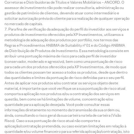
Corretoras e Distribuidoras de Títulos e Valores Mobiliários – ANCORD. O
assessor de investimento não pode realizar consultoria, administração ou
gestão de patrimônio de clientes, devendo atuar como intermediário e
solicitar autorização prévia do cliente para a realização de qualquer operação
no mercado de capitais.
Para fins de verificação da adequação do perfil do investidor aos serviços e
produtos de investimento oferecidos pela XP Investimentos, utilizamos a
metodologia de adequação dos produtos por portfólio, nos termos das
Regras e Procedimentos ANBIMA de Suitability nº 01 e do Código ANBIMA
de Distribuição de Produtos de Investimento. Essa metodologia consiste em
atribuir uma pontuação máxima de risco para cada perfil de investidor
(conservador, moderado e agressivo), bem como uma pontuação de risco
para cada um dos produtos oferecidos pela XP Investimentos, de modo que
todos os clientes possam ter acesso a todos os produtos, desde que dentro
das quantidades e limites da pontuação de risco definidas para o seu perfil.
Antes de aplicar nos produtos e/ou contratar os serviços objeto deste
material, é importante que você verifique se a sua pontuação de risco atual
comporta a aplicação nos produtos e/ou a contratação dos serviços em
questão, bem como se há limitações de volume, concentração e/ou
quantidade para a aplicação desejada. Você pode consultar essas
informações diretamente no momento da transmissão da sua ordem ou,
ainda, consultando o risco geral da sua carteira na tela de carteira (Visão
Risco). Caso a sua pontuação de risco atual não comporte a
aplicação/contratação pretendida, ou caso existam limitações em relação à
quantidade e/ou volume financeiro para a referida aplicação/contratação, isto