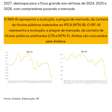
2027, destaque para o fluxo grande nos vértices de 2024, 2025 e
2026, com compradores puxando o mercado.
O IMA-B representa a evolução, a preços de mercado, da carteira
de títulos públicos indexados ao IPCA (NTN-B). O IRF-M
representa a evolução, a preços de mercado, da carteira de
títulos públicos prefixados (LTN e NTN-F). Ambos são calculados
pela Anbima.
Fonte: Anbima. Elaboração: XP.