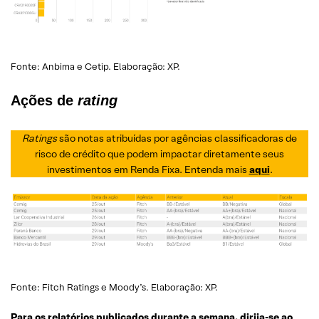
Fonte: Anbima e Cetip. Elaboração: XP.
Ações de
rating
Ratings
são notas atribuídas por agências classificadoras de
risco de crédito que podem impactar diretamente seus
investimentos em Renda Fixa. Entenda mais
aqui
.
Fonte: Fitch Ratings e Moody’s. Elaboração: XP.
Para os relatórios publicados durante a semana, dirija-se ao