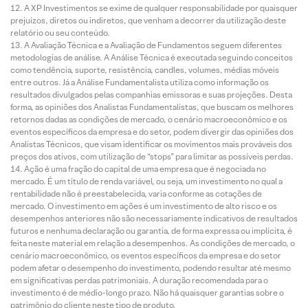
A XP Investimentos se exime de qualquer responsabilidade por quaisquer
prejuízos, diretos ou indiretos, que venham a decorrer da utilização deste
relatório ou seu conteúdo.
A Avaliação Técnica e a Avaliação de Fundamentos seguem diferentes
metodologias de análise. A Análise Técnica é executada seguindo conceitos
como tendência, suporte, resistência, candles, volumes, médias móveis
entre outros. Já a Análise Fundamentalista utiliza como informação os
resultados divulgados pelas companhias emissoras e suas projeções. Desta
forma, as opiniões dos Analistas Fundamentalistas, que buscam os melhores
retornos dadas as condições de mercado, o cenário macroeconômico e os
eventos específicos da empresa e do setor, podem divergir das opiniões dos
Analistas Técnicos, que visam identificar os movimentos mais prováveis dos
preços dos ativos, com utilização de “stops” para limitar as possíveis perdas.
Ação é uma fração do capital de uma empresa que é negociada no
mercado. É um título de renda variável, ou seja, um investimento no qual a
rentabilidade não é preestabelecida, varia conforme as cotações de
mercado. O investimento em ações é um investimento de alto risco e os
desempenhos anteriores não são necessariamente indicativos de resultados
futuros e nenhuma declaração ou garantia, de forma expressa ou implícita, é
feita neste material em relação a desempenhos. As condições de mercado, o
cenário macroeconômico, os eventos específicos da empresa e do setor
podem afetar o desempenho do investimento, podendo resultar até mesmo
em significativas perdas patrimoniais. A duração recomendada para o
investimento é de médio-longo prazo. Não há quaisquer garantias sobre o
patrimônio do cliente neste tipo de produto.