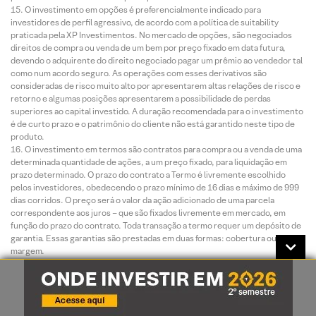
O investimento em opções é preferencialmente indicado para
investidores de perfil agressivo, de acordo com a política de suitability
praticada pela XP Investimentos. No mercado de opções, são negociados
direitos de compra ou venda de um bem por preço fixado em data futura,
devendo o adquirente do direito negociado pagar um prêmio ao vendedor tal
como num acordo seguro. As operações com esses derivativos são
consideradas de risco muito alto por apresentarem altas relações de risco e
retorno e algumas posições apresentarem a possibilidade de perdas
superiores ao capital investido. A duração recomendada para o investimento
é de curto prazo e o patrimônio do cliente não está garantido neste tipo de
produto.
O investimento em termos são contratos para compra ou a venda de uma
determinada quantidade de ações, a um preço fixado, para liquidação em
prazo determinado. O prazo do contrato a Termo é livremente escolhido
pelos investidores, obedecendo o prazo mínimo de 16 dias e máximo de 999
dias corridos. O preço será o valor da ação adicionado de uma parcela
correspondente aos juros – que são fixados livremente em mercado, em
função do prazo do contrato. Toda transação a termo requer um depósito de
garantia. Essas garantias são prestadas em duas formas: cobertura ou
margem.
O investimento em Mercados Futuros embute riscos de perdas
patrimoniais significativos. Commodity é um objeto ou determinante de
preço de um contrato futuro ou outro instrumento derivativo, podendo
consubstanciar um índice, uma taxa, um valor mobiliário ou produto físico. É
um investimento de risco muito alto, que contempla a possibilidade de