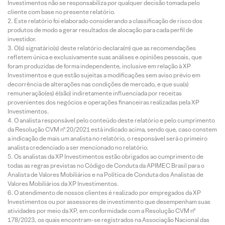
Investimentos não se responsabiliza por qualquer decisão tomada pelo
cliente com base no presente relatório.
Este relatório foi elaborado considerando a classificação de risco dos
produtos de modo a gerar resultados de alocação para cada perfil de
investidor.
O(s) signatário(s) deste relatório declara(m) que as recomendações
refletem única e exclusivamente suas análises e opiniões pessoais, que
foram produzidas de forma independente, inclusive em relação à XP
Investimentos e que estão sujeitas a modificações sem aviso prévio em
decorrência de alterações nas condições de mercado, e que sua(s)
remuneração(es) é(são) indiretamente influenciada por receitas
provenientes dos negócios e operações financeiras realizadas pela XP
Investimentos.
O analista responsável pelo conteúdo deste relatório e pelo cumprimento
da Resolução CVM nº 20/2021 está indicado acima, sendo que, caso constem
a indicação de mais um analista no relatório, o responsável será o primeiro
analista credenciado a ser mencionado no relatório.
Os analistas da XP Investimentos estão obrigados ao cumprimento de
todas as regras previstas no Código de Conduta da APIMEC Brasil para o
Analista de Valores Mobiliários e na Política de Conduta dos Analistas de
Valores Mobiliários da XP Investimentos.
O atendimento de nossos clientes é realizado por empregados da XP
Investimentos ou por assessores de investimento que desempenham suas
atividades por meio da XP, em conformidade com a Resolução CVM nº
178/2023, os quais encontram-se registrados na Associação Nacional das