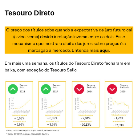
Tesouro Direto
O preço dos títulos sobe quando a expectativa de juro futuro cai
(e vice-versa) devido à relação inversa entre os dois. Esse
mecanismo que mostra o efeito dos juros sobre preços é a
marcação a mercado. Entenda mais
aqui
.
Em mais uma semana, os títulos do Tesouro Direto fecharam em
baixa, com exceção do Tesouro Selic.