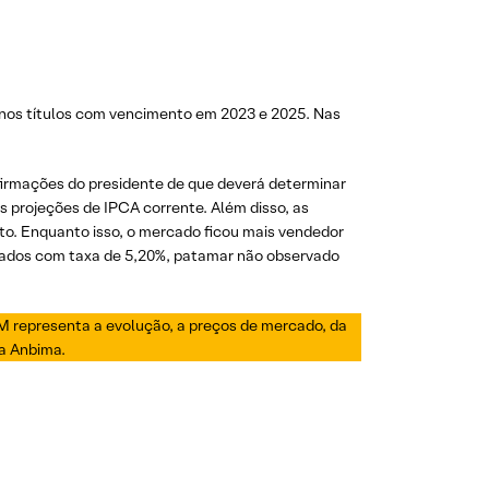
 nos títulos com vencimento em 2023 e 2025. Nas
afirmações do presidente de que deverá determinar
as projeções de IPCA corrente. Além disso, as
. Enquanto isso, o mercado ficou mais vendedor
iados com taxa de 5,20%, patamar não observado
-M representa a evolução, a preços de mercado, da
la Anbima.