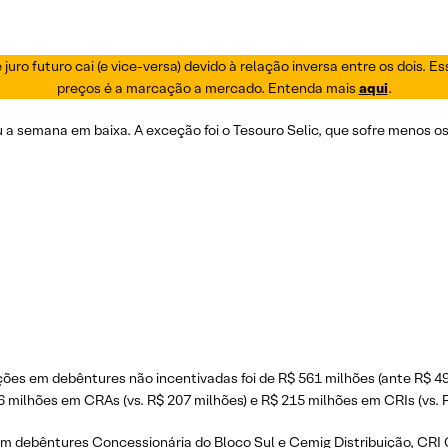
juro futuro cai (e vice-versa) devido à relação inversa entre os dois. 
preços é a marcação a mercado. Entenda mais
aqui
.
u a semana em baixa. A exceção foi o Tesouro Selic, que sofre menos os
ões em debêntures não incentivadas foi de R$ 561 milhões (ante R$ 49
6 milhões em CRAs (vs. R$ 207 milhões) e R$ 215 milhões em CRIs (vs. 
ram debêntures Concessionária do Bloco Sul e
Cemig Distribuição
, CRI