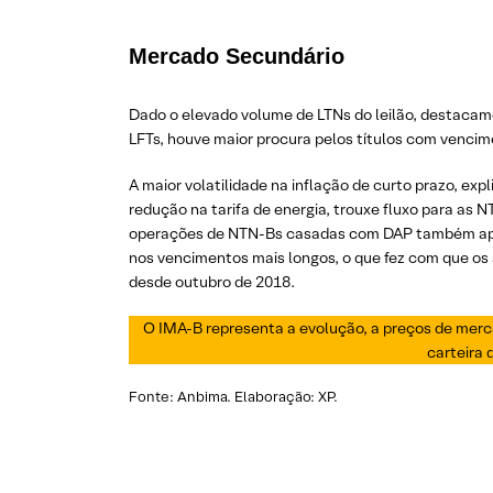
Mercado Secundário
Dado o elevado volume de LTNs do leilão, destacam
LFTs, houve maior procura pelos títulos com vencim
A maior volatilidade na inflação de curto prazo, e
redução na tarifa de energia, trouxe fluxo para as 
operações de NTN-Bs casadas com DAP também apre
nos vencimentos mais longos, o que fez com que 
desde outubro de 2018.
O IMA-B representa a evolução, a preços de merca
carteira 
Fonte: Anbima. Elaboração: XP.