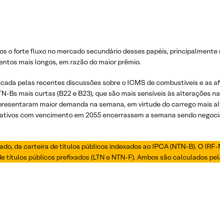
os o forte fluxo no mercado secundário desses papéis, principalmente
entos mais longos, em razão do maior prêmio.
xplicada pelas recentes discussões sobre o ICMS de combustíveis e as 
NTN-Bs mais curtas (B22 e B23), que são mais sensíveis às alterações n
sentaram maior demanda na semana, em virtude do carrego mais alto
os ativos com vencimento em 2055 encerrassem a semana sendo negoc
do, da carteira de títulos públicos indexados ao IPCA (NTN-B). O IRF
de títulos públicos prefixados (LTN e NTN-F). Ambos são calculados pe