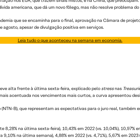
nflação nos EUA, que trazem sinais mistos, e na China, que preocupam.
 dívida americana, que dá um novo fôlego, mas não resolve problema do
Pandemia que se encaminha para o final, aprovação na Câmara de projet
 agosto, apesar de divulgação positiva em serviços.
Leia tudo o que aconteceu na semana em economia.
ve alta frente à última sexta-feira, explicado pelo
stress
nas
Treasur
foi mais acentuada nos vencimentos mais curtos, a curva apresentou des
ão (NTN-B), que representam as expectativas para o juro real, também
e 8,28% na última sexta-feira), 10,43% em 2022 (vs. 10,04%), 10,97% e
 9,10% na última semana), 4,88% em 2022 (vs. 4,71%), 5,67% em 2023 (v