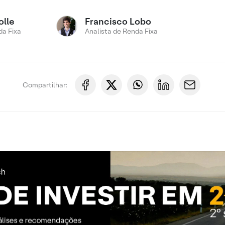
olle
Francisco Lobo
a Fixa
Analista de Renda Fixa
Compartilhar: