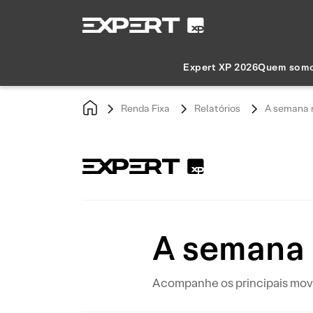
Expert XP 2026
Quem som
Renda Fixa
Relatórios
A semana n
A semana 
Acompanhe os principais movi