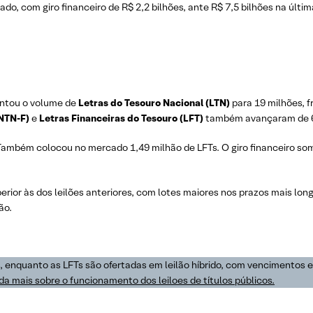
do, com giro financeiro de R$ 2,2 bilhões, ante R$ 7,5 bilhões na últi
mentou o volume de
Letras do Tesouro Nacional (LTN)
para 19 milhões, f
(NTN-F)
e
Letras Financeiras do Tesouro (LFT)
também avançaram de 65
Também colocou no mercado 1,49 milhão de LFTs. O giro financeiro som
uperior às dos leilões anteriores, com lotes maiores nos prazos mais l
ão.
s, enquanto as LFTs são ofertadas em leilão híbrido, com vencimentos 
a mais sobre o funcionamento dos leiloes de títulos públicos.