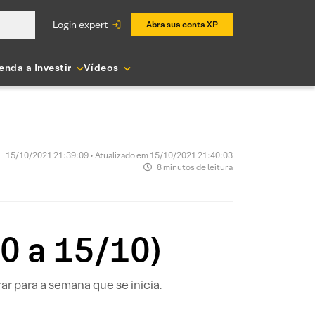
login expert
Abra sua conta XP
enda a Investir
Vídeos
15/10/2021 21:39:09 • Atualizado em 15/10/2021 21:40:03
8 minutos de leitura
0 a 15/10)
 para a semana que se inicia.