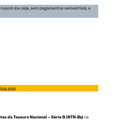
 cupom (ou seja, sem pagamentos semestrais), a
ique aqui
.
tas do Tesouro Nacional – Série B (NTN-Bs)
na