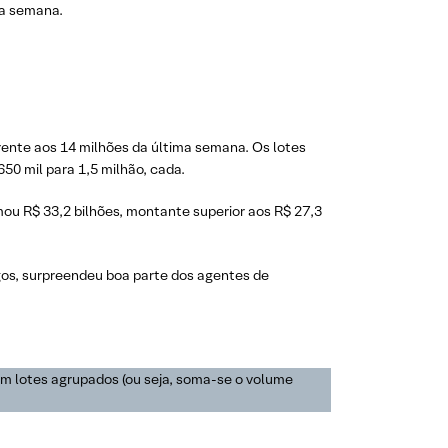
ma semana.
rente aos 14 milhões da última semana. Os lotes
0 mil para 1,5 milhão, cada.
ou R$ 33,2 bilhões, montante superior aos R$ 27,3
ongos, surpreendeu boa parte dos agentes de
em lotes agrupados (ou seja, soma-se o volume