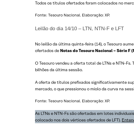
Todos os títulos ofertados foram colocados no merca
Fonte: Tesouro Nacional. Elaboração: XP.
Leilão do dia 14/10 – LTN, NTN-F e LFT
No leilão da última quinta-feira (14), o Tesouro au
ofertados de
Notas do Tesouro Nacional – Série F 
O Tesouro vendeu a oferta total de LTNs e NTN-Fs. 
bilhões da última sessão.
A oferta de títulos prefixados significativamente s
mercado, o que pressionou o miolo da curva na sess
Fonte: Tesouro Nacional. Elaboração: XP.
As LTNs e NTN-Fs são ofertadas em lotes individuai
colocado nos dois vértices ofertados de LFT).
Entend