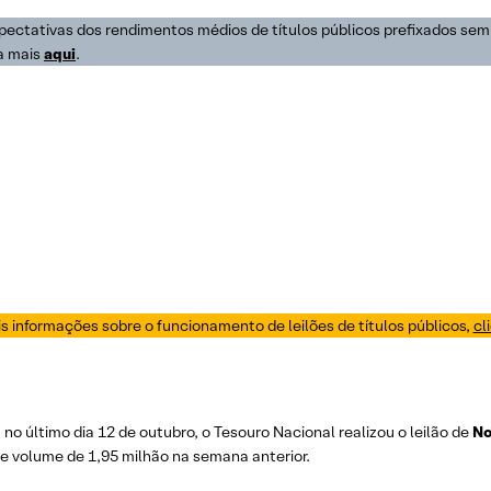
pectativas dos rendimentos médios de títulos públicos prefixados sem
da mais
aqui
.
s informações sobre o funcionamento de leilões de títulos públicos,
cl
o último dia 12 de outubro, o Tesouro Nacional realizou o leilão de
No
ante volume de 1,95 milhão na semana anterior.