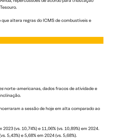
 Ainda, repercussões de acordo para tributação
 Tesouro.
o que altera regras do ICMS de combustíveis e
ies
norte-americanas, dados fracos de atividade e
inclinação.
 encerraram a sessão de hoje em alta comparado ao
m 2023 (vs. 10,74%) e 11,06% (vs. 10,89%) em 2024.
s. 5,43%) e 5,68% em 2024 (vs. 5,68%).