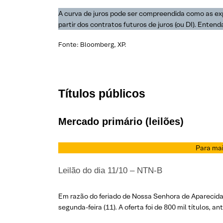
A curva de juros pode ser compreendida como as ex
partir dos contratos futuros de juros (ou DI). Enten
Fonte: Bloomberg, XP.
Títulos públicos
Mercado primário (leilões)
Para mai
Leilão do dia 11/10 – NTN-B
Em razão do feriado de Nossa Senhora de Aparecida n
segunda-feira (11). A oferta foi de 800 mil títulos, 