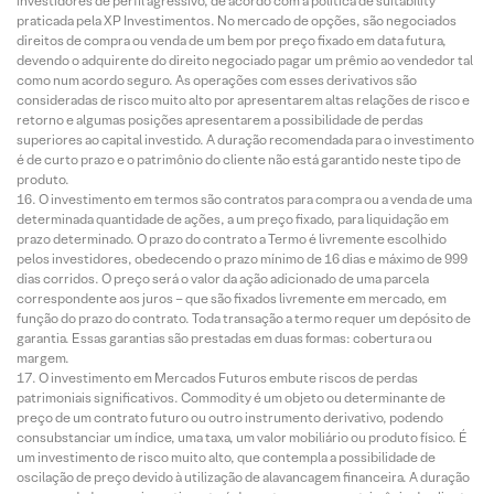
investidores de perfil agressivo, de acordo com a política de suitability
praticada pela XP Investimentos. No mercado de opções, são negociados
direitos de compra ou venda de um bem por preço fixado em data futura,
devendo o adquirente do direito negociado pagar um prêmio ao vendedor tal
como num acordo seguro. As operações com esses derivativos são
consideradas de risco muito alto por apresentarem altas relações de risco e
retorno e algumas posições apresentarem a possibilidade de perdas
superiores ao capital investido. A duração recomendada para o investimento
é de curto prazo e o patrimônio do cliente não está garantido neste tipo de
produto.
O investimento em termos são contratos para compra ou a venda de uma
determinada quantidade de ações, a um preço fixado, para liquidação em
prazo determinado. O prazo do contrato a Termo é livremente escolhido
pelos investidores, obedecendo o prazo mínimo de 16 dias e máximo de 999
dias corridos. O preço será o valor da ação adicionado de uma parcela
correspondente aos juros – que são fixados livremente em mercado, em
função do prazo do contrato. Toda transação a termo requer um depósito de
garantia. Essas garantias são prestadas em duas formas: cobertura ou
margem.
O investimento em Mercados Futuros embute riscos de perdas
patrimoniais significativos. Commodity é um objeto ou determinante de
preço de um contrato futuro ou outro instrumento derivativo, podendo
consubstanciar um índice, uma taxa, um valor mobiliário ou produto físico. É
um investimento de risco muito alto, que contempla a possibilidade de
oscilação de preço devido à utilização de alavancagem financeira. A duração