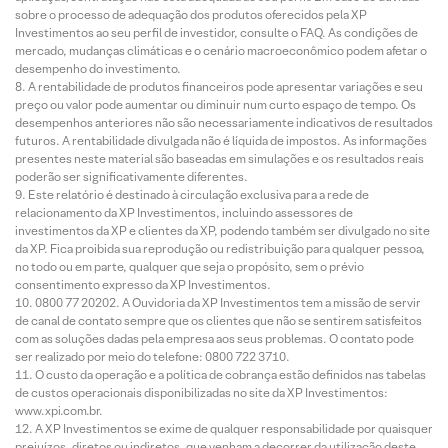
sobre o processo de adequação dos produtos oferecidos pela XP
Investimentos ao seu perfil de investidor, consulte o FAQ. As condições de
mercado, mudanças climáticas e o cenário macroeconômico podem afetar o
desempenho do investimento.
A rentabilidade de produtos financeiros pode apresentar variações e seu
preço ou valor pode aumentar ou diminuir num curto espaço de tempo. Os
desempenhos anteriores não são necessariamente indicativos de resultados
futuros. A rentabilidade divulgada não é líquida de impostos. As informações
presentes neste material são baseadas em simulações e os resultados reais
poderão ser significativamente diferentes.
Este relatório é destinado à circulação exclusiva para a rede de
relacionamento da XP Investimentos, incluindo assessores de
investimentos da XP e clientes da XP, podendo também ser divulgado no site
da XP. Fica proibida sua reprodução ou redistribuição para qualquer pessoa,
no todo ou em parte, qualquer que seja o propósito, sem o prévio
consentimento expresso da XP Investimentos.
0800 77 20202. A Ouvidoria da XP Investimentos tem a missão de servir
de canal de contato sempre que os clientes que não se sentirem satisfeitos
com as soluções dadas pela empresa aos seus problemas. O contato pode
ser realizado por meio do telefone: 0800 722 3710.
O custo da operação e a política de cobrança estão definidos nas tabelas
de custos operacionais disponibilizadas no site da XP Investimentos:
www.xpi.com.br.
A XP Investimentos se exime de qualquer responsabilidade por quaisquer
prejuízos, diretos ou indiretos, que venham a decorrer da utilização deste