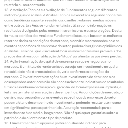
relatório ou seu conteúdo.
A Avaliação Técnica e a Avaliação de Fundamentos seguem diferentes
metodologias de análise. A Análise Técnica é executada seguindo conceitos
como tendência, suporte, resistência, candles, volumes, médias móveis
entre outros. Já a Análise Fundamentalista utiliza como informação os
resultados divulgados pelas companhias emissoras e suas projeções. Desta
forma, as opiniões dos Analistas Fundamentalistas, que buscam os melhores
retornos dadas as condições de mercado, o cenário macroeconômico e os
eventos específicos da empresa e do setor, podem divergir das opiniões dos
Analistas Técnicos, que visam identificar os movimentos mais prováveis dos
preços dos ativos, com utilização de “stops” para limitar as possíveis perdas.
Ação é uma fração do capital de uma empresa que é negociada no
mercado. É um título de renda variável, ou seja, um investimento no qual a
rentabilidade não é preestabelecida, varia conforme as cotações de
mercado. O investimento em ações é um investimento de alto risco e os
desempenhos anteriores não são necessariamente indicativos de resultados
futuros e nenhuma declaração ou garantia, de forma expressa ou implícita, é
feita neste material em relação a desempenhos. As condições de mercado, o
cenário macroeconômico, os eventos específicos da empresa e do setor
podem afetar o desempenho do investimento, podendo resultar até mesmo
em significativas perdas patrimoniais. A duração recomendada para o
investimento é de médio-longo prazo. Não há quaisquer garantias sobre o
patrimônio do cliente neste tipo de produto.
O investimento em opções é preferencialmente indicado para