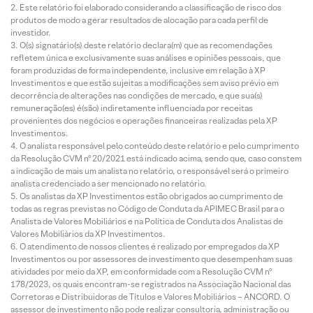
Este relatório foi elaborado considerando a classificação de risco dos
produtos de modo a gerar resultados de alocação para cada perfil de
investidor.
O(s) signatário(s) deste relatório declara(m) que as recomendações
refletem única e exclusivamente suas análises e opiniões pessoais, que
foram produzidas de forma independente, inclusive em relação à XP
Investimentos e que estão sujeitas a modificações sem aviso prévio em
decorrência de alterações nas condições de mercado, e que sua(s)
remuneração(es) é(são) indiretamente influenciada por receitas
provenientes dos negócios e operações financeiras realizadas pela XP
Investimentos.
O analista responsável pelo conteúdo deste relatório e pelo cumprimento
da Resolução CVM nº 20/2021 está indicado acima, sendo que, caso constem
a indicação de mais um analista no relatório, o responsável será o primeiro
analista credenciado a ser mencionado no relatório.
Os analistas da XP Investimentos estão obrigados ao cumprimento de
todas as regras previstas no Código de Conduta da APIMEC Brasil para o
Analista de Valores Mobiliários e na Política de Conduta dos Analistas de
Valores Mobiliários da XP Investimentos.
O atendimento de nossos clientes é realizado por empregados da XP
Investimentos ou por assessores de investimento que desempenham suas
atividades por meio da XP, em conformidade com a Resolução CVM nº
178/2023, os quais encontram-se registrados na Associação Nacional das
Corretoras e Distribuidoras de Títulos e Valores Mobiliários – ANCORD. O
assessor de investimento não pode realizar consultoria, administração ou