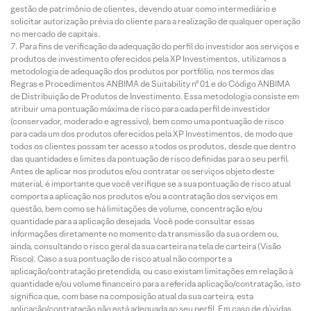
gestão de patrimônio de clientes, devendo atuar como intermediário e
solicitar autorização prévia do cliente para a realização de qualquer operação
no mercado de capitais.
Para fins de verificação da adequação do perfil do investidor aos serviços e
produtos de investimento oferecidos pela XP Investimentos, utilizamos a
metodologia de adequação dos produtos por portfólio, nos termos das
Regras e Procedimentos ANBIMA de Suitability nº 01 e do Código ANBIMA
de Distribuição de Produtos de Investimento. Essa metodologia consiste em
atribuir uma pontuação máxima de risco para cada perfil de investidor
(conservador, moderado e agressivo), bem como uma pontuação de risco
para cada um dos produtos oferecidos pela XP Investimentos, de modo que
todos os clientes possam ter acesso a todos os produtos, desde que dentro
das quantidades e limites da pontuação de risco definidas para o seu perfil.
Antes de aplicar nos produtos e/ou contratar os serviços objeto deste
material, é importante que você verifique se a sua pontuação de risco atual
comporta a aplicação nos produtos e/ou a contratação dos serviços em
questão, bem como se há limitações de volume, concentração e/ou
quantidade para a aplicação desejada. Você pode consultar essas
informações diretamente no momento da transmissão da sua ordem ou,
ainda, consultando o risco geral da sua carteira na tela de carteira (Visão
Risco). Caso a sua pontuação de risco atual não comporte a
aplicação/contratação pretendida, ou caso existam limitações em relação à
quantidade e/ou volume financeiro para a referida aplicação/contratação, isto
significa que, com base na composição atual da sua carteira, esta
aplicação/contratação não está adequada ao seu perfil. Em caso de dúvidas