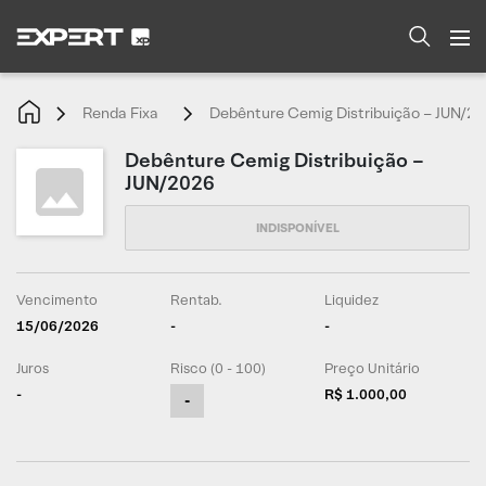
Renda Fixa
Debênture Cemig Distribuição – JUN/2
Debênture Cemig Distribuição –
JUN/2026
Vencimento
Rentab.
Liquidez
15/06/2026
-
-
Juros
Risco (0 - 100)
Preço Unitário
-
R$ 1.000,00
-