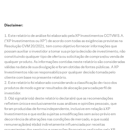
Disclaimer:
Este relatório de análise foi elaborado pela XP Investimentos CCTVM S.A.
(“XP Investimentos ou XP”) de acordo com todas as exigências previstas na
Resolução CVM 20/2021, tem como objetivo fornecer informações que
possam auxiliar o investidor a tomar sua própria decisão de investimento, não
constituindo qualquer tipo de oferta ou solicitação de compra e/ou venda de
qualquer produto. As informações contidas neste relatório são consideradas
válidas na data de sua divulgação e foram obtidas de fontes públicas. A XP
Investimentos não se responsabiliza por qualquer decisão tomada pelo
cliente com base no presente relatório.
Este relatório foi elaborado considerando a classificação de risco dos
produtos de modo a gerar resultados de alocação para cada perfil de
investidor.
O(s) signatário(s) deste relatório declara(m) que as recomendações
refletem única e exclusivamente suas análises e opiniões pessoais, que
foram produzidas de forma independente, inclusive em relação à XP
Investimentos e que estão sujeitas a modificações sem aviso prévio em
decorrência de alterações nas condições de mercado, e que sua(s)
remuneração(es) é(são) indiretamente influenciada por receitas
provenientes dos negócios e operações financeiras realizadas pela XP