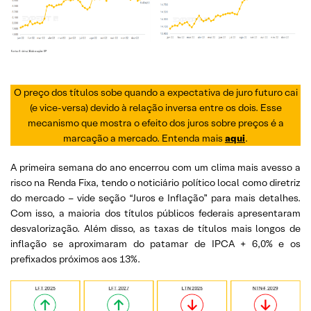
O preço dos títulos sobe quando a expectativa de juro futuro cai
(e vice-versa) devido à relação inversa entre os dois. Esse
mecanismo que mostra o efeito dos juros sobre preços é a
marcação a mercado. Entenda mais
aqui
.
A primeira semana do ano encerrou com um clima mais avesso a
risco na Renda Fixa, tendo o noticiário político local como diretriz
do mercado – vide seção “Juros e Inflação” para mais detalhes.
Com isso, a maioria dos títulos públicos federais apresentaram
desvalorização. Além disso, as taxas de títulos mais longos de
inflação se aproximaram do patamar de IPCA + 6,0% e os
prefixados próximos aos 13%.