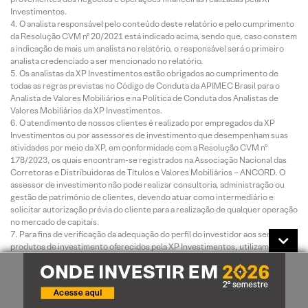
Investimentos.
O analista responsável pelo conteúdo deste relatório e pelo cumprimento
da Resolução CVM nº 20/2021 está indicado acima, sendo que, caso constem
a indicação de mais um analista no relatório, o responsável será o primeiro
analista credenciado a ser mencionado no relatório.
Os analistas da XP Investimentos estão obrigados ao cumprimento de
todas as regras previstas no Código de Conduta da APIMEC Brasil para o
Analista de Valores Mobiliários e na Política de Conduta dos Analistas de
Valores Mobiliários da XP Investimentos.
O atendimento de nossos clientes é realizado por empregados da XP
Investimentos ou por assessores de investimento que desempenham suas
atividades por meio da XP, em conformidade com a Resolução CVM nº
178/2023, os quais encontram-se registrados na Associação Nacional das
Corretoras e Distribuidoras de Títulos e Valores Mobiliários – ANCORD. O
assessor de investimento não pode realizar consultoria, administração ou
gestão de patrimônio de clientes, devendo atuar como intermediário e
solicitar autorização prévia do cliente para a realização de qualquer operação
no mercado de capitais.
Para fins de verificação da adequação do perfil do investidor aos serviços e
produtos de investimento oferecidos pela XP Investimentos, utilizamos a
metodologia de adequação dos produtos por portfólio, nos termos das
Regras e Procedimentos ANBIMA de Suitability nº 01 e do Código ANBIMA
de Distribuição de Produtos de Investimento. Essa metodologia consiste em
atribuir uma pontuação máxima de risco para cada perfil de investidor