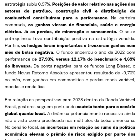
estratégia subiu 0,97%.
Posições de valor relativo nas ações dos
setores de petróleo, construção civil e distribuição de
combustível contribuíram para a performance.
Na carteira
comprada,
os ganhos vieram de financials, saúde e energia
elétrica. Já as perdas, de mineração e saneamento.
O setor
petroquímico teve contribuição positiva na estratégia vendida.
Por fim,
os hedges foram importantes e trouxeram ganhos num
mês de bolsa negativa.
O fundo encerrou o ano de 2022 com
performance de
27,93%, versus 12,17% do benchmark e 4,69%
do Ibovespa.
Da ponta negativa para os fundos Long Biased, o
fundo
Novus Retorno Absoluto
apresentou resultado de -9,70%
no mês, com ganhos em commodities e perdas renda variável,
moedas e renda fixa.
Em relação as perspectivas para 2023 dentro da Renda Variável
Brasil, gestores seguem pontuando
cautela tanto para o cenário
global quanto local.
A dinâmica potencialmente recessiva ainda
não é vista como precificada nos múltiplos da bolsa americana.
No cenário local,
as incertezas em relação ao rumo da política
econômica elevam o prêmio de risco exigido por parte dos