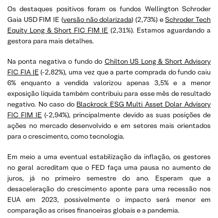
Os destaques positivos foram os fundos Wellington Schroder
Gaia USD FIM IE (
versão não dolarizada
) (2,73%) e
Schroder Tech
Equity Long & Short FIC FIM IE
(2,31%). Estamos aguardando a
gestora para mais detalhes.
Na ponta negativa o fundo do
Chilton US Long & Short Advisory
FIC FIA IE
(-2,82%), uma vez que a parte comprada do fundo caiu
6% enquanto a vendida valorizou apenas 3,5% e a menor
exposição líquida também contribuiu para esse mês de resultado
negativo. No caso do
Blackrock ESG Multi Asset Dolar Advisory
FIC FIM IE
(-2,94%), principalmente devido as suas posições de
ações no mercado desenvolvido e em setores mais orientados
para o crescimento, como tecnologia.
Em meio a uma eventual estabilização da inflação, os gestores
no geral acreditam que o FED faça uma pausa no aumento de
juros, já no primeiro semestre do ano. Esperam que a
desaceleração do crescimento aponte para uma recessão nos
EUA em 2023, possivelmente o impacto será menor em
comparação as crises financeiras globais e a pandemia.