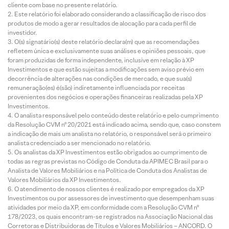
cliente com base no presente relatório.
Este relatório foi elaborado considerando a classificação de risco dos
produtos de modo a gerar resultados de alocação para cada perfil de
investidor.
O(s) signatário(s) deste relatório declara(m) que as recomendações
refletem única e exclusivamente suas análises e opiniões pessoais, que
foram produzidas de forma independente, inclusive em relação à XP
Investimentos e que estão sujeitas a modificações sem aviso prévio em
decorrência de alterações nas condições de mercado, e que sua(s)
remuneração(es) é(são) indiretamente influenciada por receitas
provenientes dos negócios e operações financeiras realizadas pela XP
Investimentos.
O analista responsável pelo conteúdo deste relatório e pelo cumprimento
da Resolução CVM nº 20/2021 está indicado acima, sendo que, caso constem
a indicação de mais um analista no relatório, o responsável será o primeiro
analista credenciado a ser mencionado no relatório.
Os analistas da XP Investimentos estão obrigados ao cumprimento de
todas as regras previstas no Código de Conduta da APIMEC Brasil para o
Analista de Valores Mobiliários e na Política de Conduta dos Analistas de
Valores Mobiliários da XP Investimentos.
O atendimento de nossos clientes é realizado por empregados da XP
Investimentos ou por assessores de investimento que desempenham suas
atividades por meio da XP, em conformidade com a Resolução CVM nº
178/2023, os quais encontram-se registrados na Associação Nacional das
Corretoras e Distribuidoras de Títulos e Valores Mobiliários – ANCORD. O