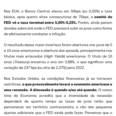
Nos EUA, o Banco Central elevou em 50bps (ou 0,50%) a taxa
básica, após quatro altas consecutivas de 75bps, e
comitê do
FED vê a taxa terminal entre 5,00%-5,25%.
Porém, ainda pairam
dúvidas sobre até onde o FED precisará subir os juros como forma
de efetivamente combater a inflação.
O resultado dessa maior incerteza foram aberturas nos juros de 5
e 10 anos americanos e abertura dos spreads, principalmente nos
títulos mais arriscados (
High Yields
) americanos. O título de 10
anos (
Treasury
) encerrou o ano em 3,88%, o que significou uma
variação de 237 bps (ou alta de 2,37%) para 2022.
Nos Estados Unidos, as condições financeiras já se tornaram
restritivas,
o que provavelmente levará a economia americana a
uma recessão. A discussão é quando e/ou até quando.
O nosso
time de Economia acredita que a intensidade da recessão
dependerá de quanto tempo as taxas de juros terão que
permanecer em território contracionista, e não dos pequenos
ajustes adicionais que o FED ainda pode fazer. Prevemos que o