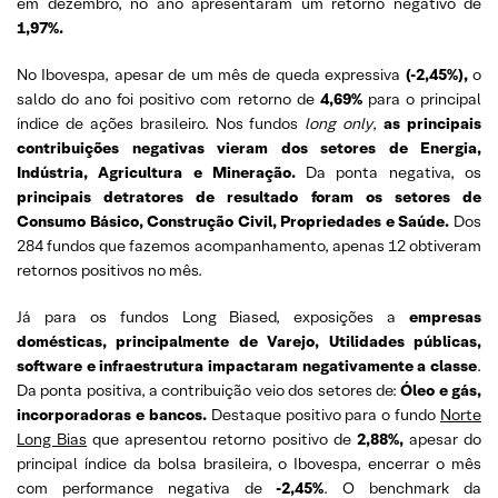
em dezembro, no ano apresentaram um retorno negativo de
1,97%.
No Ibovespa, apesar de um mês de queda expressiva
(-2,45%),
o
saldo do ano foi positivo com retorno de
4,69%
para o principal
índice de ações brasileiro. Nos fundos
long only
,
as principais
contribuições negativas vieram dos setores de Energia,
Indústria, Agricultura e Mineração.
Da ponta negativa, os
principais detratores de resultado foram os setores de
Consumo Básico, Construção Civil, Propriedades e Saúde.
Dos
284 fundos que fazemos acompanhamento, apenas 12 obtiveram
retornos positivos no mês.
Já para os fundos Long Biased, exposições a
empresas
domésticas, principalmente de Varejo, Utilidades públicas,
software e infraestrutura impactaram negativamente a classe
.
Da ponta positiva, a contribuição veio dos setores de:
Óleo e gás,
incorporadoras e bancos.
Destaque positivo para o fundo
Norte
Long Bias
que apresentou retorno positivo de
2,88%,
apesar do
principal índice da bolsa brasileira, o Ibovespa, encerrar o mês
com performance negativa de
-2,45%
. O benchmark da