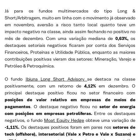
Já para os fundos multimercados do tipo Long &
Short/Arbitragem, muito em linha com o movimento já observado
em novembro, aversão a risco tanto local quanto teve um
impacto negativo na classe, ainda assim fechando no positivo no
mês de dezembro. Com uma variação mediana de
0,63%,
os
destaques setoriais negativos ficaram por conta dos Serviços
Financeiros, Proteínas e Utilidade Pública, enquanto as maiores
contribuições positivas vieram dos setores: Mineração, Varejo e
Petróleo & Petroquímica.
O fundo
Ibiuna Long Short Advisory
se destaca na classe
positivamente, com um retorno de
4,12%
em dezembro. O
principal destaque positivo ficou no setor financeiro com
posições de valor relativo em empresas de meios de
pagamentos
. O destaque negativo ficou no
setor de energia
com posições em empresas petrolíferas.
Entre os destaques
negativos, o fundo
Moat Equity Hedge
obteve uma variação de
-1,11%.
Os destaques positivos foram em pares nos
setores de
tech (offshore), intersetorial (Vale x Petro e Vale x Suzano) e