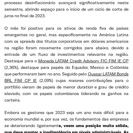
processo desinflacionário avançará significativamente neste
semestre, abrindo espaço para o início de um ciclo de corte de
juros no final de 2023.
O mês foi positivo para os ativos de renda fixa de países
emergentes no geral, mas especificamente na América Latina
com os spreads dos títulos corporativos em dólares americanos
na região foram novamente corrigidos para abaixo, devido a
entrada de um fluxo de investimentos relevante na região.
Destaque para o
Moneda LATAM Credit Advisory FIC FIM IE CP
(2,36%), destaque para papéis do Equador, Mexico e Colômbia
que performaram bem no ano. Seguido pelo
Quasar LATAM Bonds
BRL FIM CP IE
(2,09%) cujas maiores contribuições para o
portfólio vieram de papeis de menor
duration
e grau de crédito
elevado, com os papeis colombianos liderando os ganhos na
carteira.
Embora os gestores que 2023 seja um ano mais difícil para a
economia mundial e, por sua vez, os fundamentos das empresas
se deteriorando ligeirament
e, veem uma posição muito sólida,
que deve manter a inadimplência em níveis administráveis. As