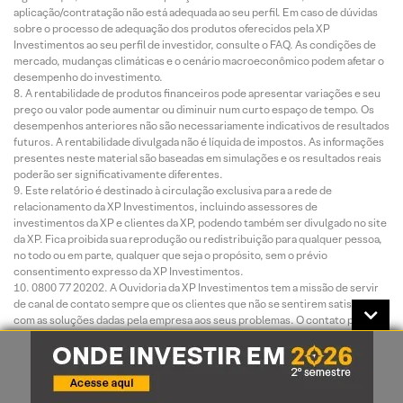
aplicação/contratação não está adequada ao seu perfil. Em caso de dúvidas
sobre o processo de adequação dos produtos oferecidos pela XP
Investimentos ao seu perfil de investidor, consulte o FAQ. As condições de
mercado, mudanças climáticas e o cenário macroeconômico podem afetar o
desempenho do investimento.
A rentabilidade de produtos financeiros pode apresentar variações e seu
preço ou valor pode aumentar ou diminuir num curto espaço de tempo. Os
desempenhos anteriores não são necessariamente indicativos de resultados
futuros. A rentabilidade divulgada não é líquida de impostos. As informações
presentes neste material são baseadas em simulações e os resultados reais
poderão ser significativamente diferentes.
Este relatório é destinado à circulação exclusiva para a rede de
relacionamento da XP Investimentos, incluindo assessores de
investimentos da XP e clientes da XP, podendo também ser divulgado no site
da XP. Fica proibida sua reprodução ou redistribuição para qualquer pessoa,
no todo ou em parte, qualquer que seja o propósito, sem o prévio
consentimento expresso da XP Investimentos.
0800 77 20202. A Ouvidoria da XP Investimentos tem a missão de servir
de canal de contato sempre que os clientes que não se sentirem satisfeitos
com as soluções dadas pela empresa aos seus problemas. O contato pode
ser realizado por meio do telefone: 0800 722 3710.
O custo da operação e a política de cobrança estão definidos nas tabelas
de custos operacionais disponibilizadas no site da XP Investimentos:
www.xpi.com.br.
A XP Investimentos se exime de qualquer responsabilidade por quaisquer