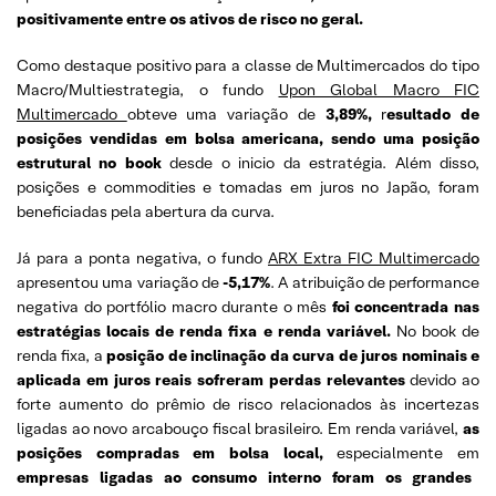
positivamente entre os ativos de risco no geral.
Como destaque positivo para a classe de Multimercados do tipo
Macro/Multiestrategia, o fundo
Upon Global Macro FIC
Multimercado
obteve uma variação de
3,89%,
r
esultado de
posições vendidas em bolsa americana, sendo uma posição
estrutural no book
desde o inicio da estratégia. Além disso,
posições e commodities e tomadas em juros no Japão, foram
beneficiadas pela abertura da curva.
Já para a ponta negativa, o fundo
ARX Extra FIC Multimercado
apresentou uma variação de
-5,17%
. A atribuição de performance
negativa do portfólio macro durante o mês
foi concentrada nas
estratégias locais de renda fixa e renda variável.
No book de
renda fixa, a
posição de inclinação da curva de juros nominais e
aplicada em juros reais sofreram perdas relevantes
devido ao
forte aumento do prêmio de risco relacionados às incertezas
ligadas ao novo arcabouço fiscal brasileiro. Em renda variável,
as
posições compradas em bolsa local,
especialmente em
empresas ligadas ao consumo interno foram os grandes