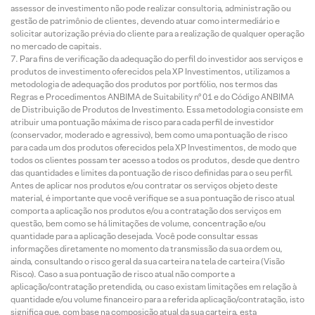
assessor de investimento não pode realizar consultoria, administração ou
gestão de patrimônio de clientes, devendo atuar como intermediário e
solicitar autorização prévia do cliente para a realização de qualquer operação
no mercado de capitais.
Para fins de verificação da adequação do perfil do investidor aos serviços e
produtos de investimento oferecidos pela XP Investimentos, utilizamos a
metodologia de adequação dos produtos por portfólio, nos termos das
Regras e Procedimentos ANBIMA de Suitability nº 01 e do Código ANBIMA
de Distribuição de Produtos de Investimento. Essa metodologia consiste em
atribuir uma pontuação máxima de risco para cada perfil de investidor
(conservador, moderado e agressivo), bem como uma pontuação de risco
para cada um dos produtos oferecidos pela XP Investimentos, de modo que
todos os clientes possam ter acesso a todos os produtos, desde que dentro
das quantidades e limites da pontuação de risco definidas para o seu perfil.
Antes de aplicar nos produtos e/ou contratar os serviços objeto deste
material, é importante que você verifique se a sua pontuação de risco atual
comporta a aplicação nos produtos e/ou a contratação dos serviços em
questão, bem como se há limitações de volume, concentração e/ou
quantidade para a aplicação desejada. Você pode consultar essas
informações diretamente no momento da transmissão da sua ordem ou,
ainda, consultando o risco geral da sua carteira na tela de carteira (Visão
Risco). Caso a sua pontuação de risco atual não comporte a
aplicação/contratação pretendida, ou caso existam limitações em relação à
quantidade e/ou volume financeiro para a referida aplicação/contratação, isto
significa que, com base na composição atual da sua carteira, esta