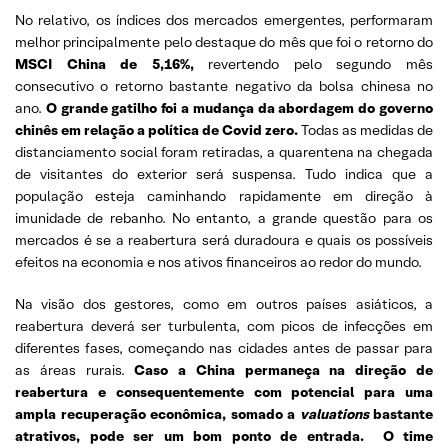
No relativo, os índices dos mercados emergentes, performaram
melhor principalmente pelo destaque do mês que foi o retorno do
MSCI China de 5,16%,
revertendo pelo segundo mês
consecutivo o retorno bastante negativo da bolsa chinesa no
ano.
O grande gatilho foi a mudança da abordagem do governo
chinês em relação a política de Covid zero.
Todas as medidas de
distanciamento social foram retiradas, a quarentena na chegada
de visitantes do exterior será suspensa. Tudo indica que a
população esteja caminhando rapidamente em direção à
imunidade de rebanho. No entanto, a grande questão para os
mercados é se a reabertura será duradoura e quais os possíveis
efeitos na economia e nos ativos financeiros ao redor do mundo.
Na visão dos gestores, como em outros países asiáticos, a
reabertura deverá ser turbulenta, com picos de infecções em
diferentes fases, começando nas cidades antes de passar para
as áreas rurais.
Caso a China permaneça na direção de
reabertura e consequentemente com potencial para uma
ampla recuperação econômica, somado a
valuations
bastante
atrativos, pode ser um bom ponto de entrada.
O time