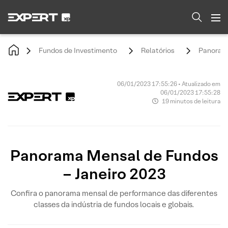
Fundos de Investimento
Relatórios
Panorama
06/01/2023 17:55:26 • Atualizado em
06/01/2023 17:55:28
19 minutos de leitura
Panorama Mensal de Fundos
– Janeiro 2023
Confira o panorama mensal de performance das diferentes
classes da indústria de fundos locais e globais.