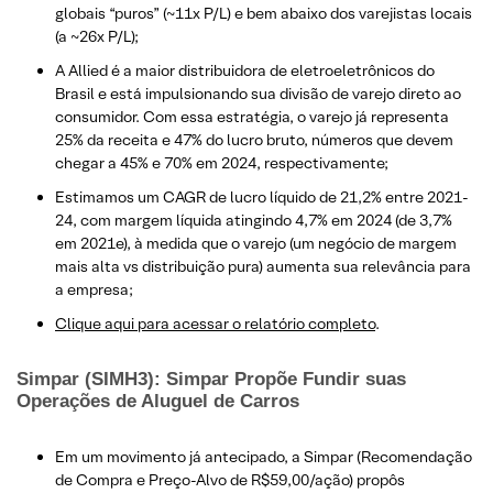
globais “puros” (~11x P/L) e bem abaixo dos varejistas locais
(a ~26x P/L);
A Allied é a maior distribuidora de eletroeletrônicos do
Brasil e está impulsionando sua divisão de varejo direto ao
consumidor. Com essa estratégia, o varejo já representa
25% da receita e 47% do lucro bruto, números que devem
chegar a 45% e 70% em 2024, respectivamente;
Estimamos um CAGR de lucro líquido de 21,2% entre 2021-
24, com margem líquida atingindo 4,7% em 2024 (de 3,7%
em 2021e), à medida que o varejo (um negócio de margem
mais alta vs distribuição pura) aumenta sua relevância para
a empresa;
Clique aqui para acessar o relatório completo
.
Simpar (SIMH3): Simpar Propõe Fundir suas
Operações de Aluguel de Carros
Em um movimento já antecipado, a Simpar (Recomendação
de Compra e Preço-Alvo de R$59,00/ação) propôs