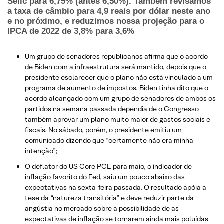
Selic para 6,75% (antes 6,50%). Também revisamos
a taxa de câmbio para 4,9 reais por dólar neste ano
e no próximo, e reduzimos nossa projeção para o
IPCA de 2022 de 3,8% para 3,6%
Um grupo de senadores republicanos afirma que o acordo
de Biden com a infraestrutura será mantido, depois que o
presidente esclarecer que o plano não está vinculado a um
programa de aumento de impostos. Biden tinha dito que o
acordo alcançado com um grupo de senadores de ambos os
partidos na semana passada dependia de o Congresso
também aprovar um plano muito maior de gastos sociais e
fiscais. No sábado, porém, o presidente emitiu um
comunicado dizendo que “certamente não era minha
intenção”;
O deflator do US Core PCE para maio, o indicador de
inflação favorito do Fed, saiu um pouco abaixo das
expectativas na sexta-feira passada. O resultado apóia a
tese da “natureza transitória” e deve reduzir parte da
angústia no mercado sobre a possibilidade de as
expectativas de inflação se tornarem ainda mais poluídas