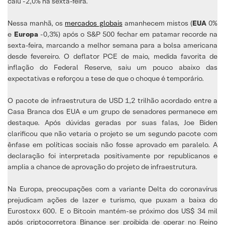
caiu -2,0% na sexta-feira.
Nessa manhã, os
mercados globais
amanhecem mistos (
EUA
0%
e
Europa
-0,3%) após o S&P 500 fechar em patamar recorde na
sexta-feira, marcando a melhor semana para a bolsa americana
desde fevereiro. O deflator PCE de maio, medida favorita de
inflação do Federal Reserve, saiu um pouco abaixo das
expectativas e reforçou a tese de que o choque é temporário.
O pacote de infraestrutura de USD 1,2 trilhão acordado entre a
Casa Branca dos EUA e um grupo de senadores permanece em
destaque. Após dúvidas geradas por suas falas, Joe Biden
clarificou que não vetaria o projeto se um segundo pacote com
ênfase em políticas sociais não fosse aprovado em paralelo. A
declaração foi interpretada positivamente por republicanos e
amplia a chance de aprovação do projeto de infraestrutura.
Na Europa, preocupações com a variante Delta do coronavírus
prejudicam ações de lazer e turismo, que puxam a baixa do
Eurostoxx 600. E o Bitcoin mantém-se próximo dos US$ 34 mil
após criptocorretora Binance ser proibida de operar no Reino