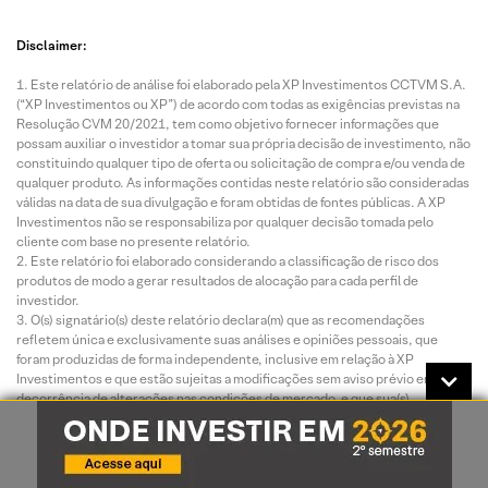
Disclaimer:
Este relatório de análise foi elaborado pela XP Investimentos CCTVM S.A.
(“XP Investimentos ou XP”) de acordo com todas as exigências previstas na
Resolução CVM 20/2021, tem como objetivo fornecer informações que
possam auxiliar o investidor a tomar sua própria decisão de investimento, não
constituindo qualquer tipo de oferta ou solicitação de compra e/ou venda de
qualquer produto. As informações contidas neste relatório são consideradas
válidas na data de sua divulgação e foram obtidas de fontes públicas. A XP
Investimentos não se responsabiliza por qualquer decisão tomada pelo
cliente com base no presente relatório.
Este relatório foi elaborado considerando a classificação de risco dos
produtos de modo a gerar resultados de alocação para cada perfil de
investidor.
O(s) signatário(s) deste relatório declara(m) que as recomendações
refletem única e exclusivamente suas análises e opiniões pessoais, que
foram produzidas de forma independente, inclusive em relação à XP
Investimentos e que estão sujeitas a modificações sem aviso prévio em
decorrência de alterações nas condições de mercado, e que sua(s)
remuneração(es) é(são) indiretamente influenciada por receitas
provenientes dos negócios e operações financeiras realizadas pela XP
Investimentos.
O analista responsável pelo conteúdo deste relatório e pelo cumprimento