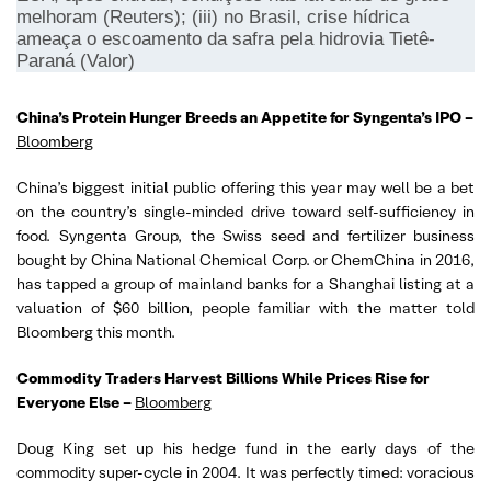
melhoram (Reuters); (iii) no Brasil, crise hídrica
ameaça o escoamento da safra pela hidrovia Tietê-
Paraná (Valor)
China’s Protein Hunger Breeds an Appetite for Syngenta’s IPO –
Bloomberg
China’s biggest initial public offering this year may well be a bet
on the country’s single-minded drive toward self-sufficiency in
food. Syngenta Group, the Swiss seed and fertilizer business
bought by China National Chemical Corp. or ChemChina in 2016,
has tapped a group of mainland banks for a Shanghai listing at a
valuation of $60 billion, people familiar with the matter told
Bloomberg this month.
Commodity Traders Harvest Billions While Prices Rise for
Everyone Else –
Bloomberg
Doug King set up his hedge fund in the early days of the
commodity super-cycle in 2004. It was perfectly timed: voracious