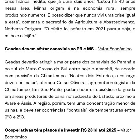
crise hídrica inédita, que já dura dois anos. “Estou há 43 anos
nessa área. Minha origem é na economia rural, sempre
produzindo números. E posso dizer que nunca vivi uma crise igual
a esta”, comenta o secretário da Agricultura e Abastecimento,
Norberto Ortigara. “O efeito foi nefasto em 2021 para a soja, o
milho e o feijão.”
Geadas devem afetar canaviais no PR e MS
–
Valor Econômico
Geadas deverão atingir a maior parte dos canaviais do Paraná e
no sul de Mato Grosso do Sul entre hoje e amanhã, de acordo
com previsão da Climatempo. “Nestes dois Estados, o estrago
deve ser maior”, afirmou Celso Oliveira, agrometeorologista da
Climatempo. Em São Paulo, podem ocorrer episódios de geada
em áreas produtoras de cana no sudoeste do Estado, próximo a
Avaré e Assis. A região, porém, tem uma concentração menor de
usinas, e deve ter ocorrências “pontuais” de temperaturas entre
0ºC e 2ºC.
Cooperativas têm planos de investir R$ 23 bi até 2025
–
Valor
Econômico