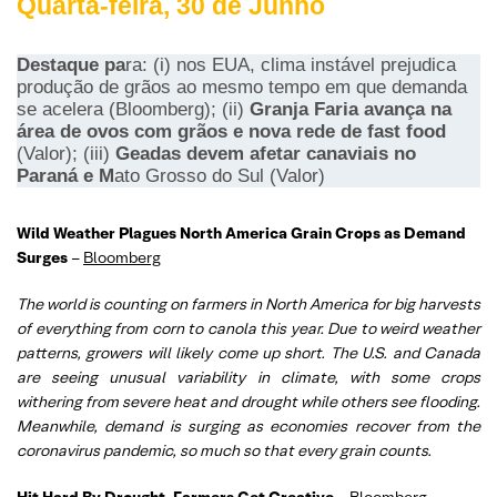
Quarta-feira, 30 de Junho
Destaque pa
ra: (i) nos EUA, clima instável prejudica
produção de grãos ao mesmo tempo em que demanda
se acelera (Bloomberg); (ii)
Granja Faria avança na
área de ovos com grãos e nova rede de fast food
(Valor); (iii)
Geadas devem afetar canaviais no
Paraná e M
ato Grosso do Sul (Valor)
Wild Weather Plagues North America Grain Crops as Demand
Surges
–
Bloomberg
The world is counting on farmers in North America for big harvests
of everything from corn to canola this year. Due to weird weather
patterns, growers will likely come up short. The U.S. and Canada
are seeing unusual variability in climate, with some crops
withering from severe heat and drought while others see flooding.
Meanwhile, demand is surging as economies recover from the
coronavirus pandemic, so much so that every grain counts.
Hit Hard By Drought, Farmers Get Creative
–
Bloomberg