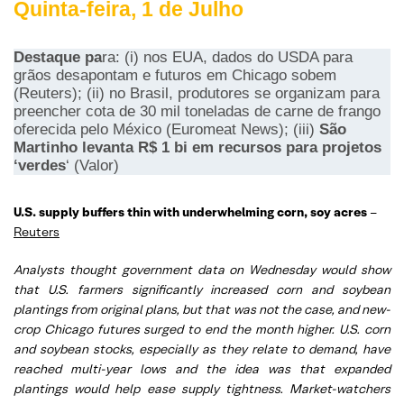
Quinta-feira, 1 de Julho
Destaque pa
ra: (i) nos EUA, dados do USDA para
grãos desapontam e futuros em Chicago sobem
(Reuters); (ii) no Brasil, produtores se organizam para
preencher cota de 30 mil toneladas de carne de frango
oferecida pelo México (Euromeat News); (iii)
São
Martinho levanta R$ 1 bi em recursos para projetos
‘verdes
‘ (Valor)
U.S. supply buffers thin with underwhelming corn, soy acres
–
Reuters
Analysts thought government data on Wednesday would show
that U.S. farmers significantly increased corn and soybean
plantings from original plans, but that was not the case, and new-
crop Chicago futures surged to end the month higher. U.S. corn
and soybean stocks, especially as they relate to demand, have
reached multi-year lows and the idea was that expanded
plantings would help ease supply tightness. Market-watchers