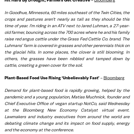
In Goodhue, Minnesota, 60 miles southeast of the Twin Cities, the
crops and pastures aren’t nearly as tall as they should be this
time of year. I’m riding in an ATV next to Jared Luhman, a 27-year-
old farmer, bouncing across the 700 acres where he and his family
raise red angus cattle under the Grass Fed Cattle Co. brand. The
Luhmans’ farm is covered in grasses and other perennials thick on
the glacial hills. In some places, the clover is still blooming. In
others, the grasses have been nibbled and tamped down by
cattle, creating a green cover for the soil.
Plant-Based Food Use Rising ‘Unbelievably Fast’
–
Bloomberg
Demand for plant-based food is rapidly growing, helped by the
pandemic and a young population, Matias Muchnick, founder and
Chief Executive Office of vegan startup NotCo, said Wednesday
at the Bloomberg New Economy Catalyst virtual event.
Lawmakers and industry executives from around the world are
debating climate change and its impact on food supply, energy
and the economy at the conference.