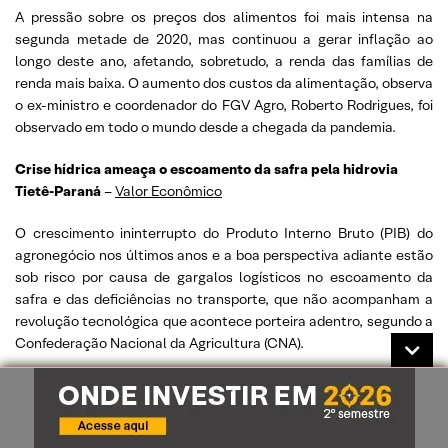
A pressão sobre os preços dos alimentos foi mais intensa na
segunda metade de 2020, mas continuou a gerar inflação ao
longo deste ano, afetando, sobretudo, a renda das famílias de
renda mais baixa. O aumento dos custos da alimentação, observa
o ex-ministro e coordenador do FGV Agro, Roberto Rodrigues, foi
observado em todo o mundo desde a chegada da pandemia.
Crise hídrica ameaça o escoamento da safra pela hidrovia
Tietê-Paraná
–
Valor Econômico
O crescimento ininterrupto do Produto Interno Bruto (PIB) do
agronegócio nos últimos anos e a boa perspectiva adiante estão
sob risco por causa de gargalos logísticos no escoamento da
safra e das deficiências no transporte, que não acompanham a
revolução tecnológica que acontece porteira adentro, segundo a
Confederação Nacional da Agricultura (CNA).
Cenário segue positivo para vendas externas de açúcar e para
o etanol
–
Valor Econômico