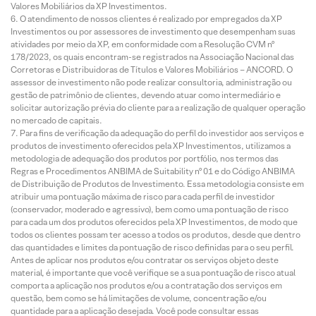
Valores Mobiliários da XP Investimentos.
O atendimento de nossos clientes é realizado por empregados da XP
Investimentos ou por assessores de investimento que desempenham suas
atividades por meio da XP, em conformidade com a Resolução CVM nº
178/2023, os quais encontram-se registrados na Associação Nacional das
Corretoras e Distribuidoras de Títulos e Valores Mobiliários – ANCORD. O
assessor de investimento não pode realizar consultoria, administração ou
gestão de patrimônio de clientes, devendo atuar como intermediário e
solicitar autorização prévia do cliente para a realização de qualquer operação
no mercado de capitais.
Para fins de verificação da adequação do perfil do investidor aos serviços e
produtos de investimento oferecidos pela XP Investimentos, utilizamos a
metodologia de adequação dos produtos por portfólio, nos termos das
Regras e Procedimentos ANBIMA de Suitability nº 01 e do Código ANBIMA
de Distribuição de Produtos de Investimento. Essa metodologia consiste em
atribuir uma pontuação máxima de risco para cada perfil de investidor
(conservador, moderado e agressivo), bem como uma pontuação de risco
para cada um dos produtos oferecidos pela XP Investimentos, de modo que
todos os clientes possam ter acesso a todos os produtos, desde que dentro
das quantidades e limites da pontuação de risco definidas para o seu perfil.
Antes de aplicar nos produtos e/ou contratar os serviços objeto deste
material, é importante que você verifique se a sua pontuação de risco atual
comporta a aplicação nos produtos e/ou a contratação dos serviços em
questão, bem como se há limitações de volume, concentração e/ou
quantidade para a aplicação desejada. Você pode consultar essas