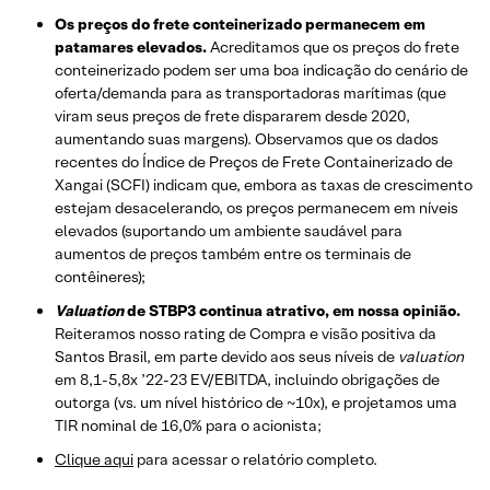
Os preços do frete conteinerizado permanecem em
patamares elevados.
Acreditamos que os preços do frete
conteinerizado podem ser uma boa indicação do cenário de
oferta/demanda para as transportadoras marítimas (que
viram seus preços de frete dispararem desde 2020,
aumentando suas margens). Observamos que os dados
recentes do Índice de Preços de Frete Containerizado de
Xangai (SCFI) indicam que, embora as taxas de crescimento
estejam desacelerando, os preços permanecem em níveis
elevados (suportando um ambiente saudável para
aumentos de preços também entre os terminais de
contêineres);
Valuation
de STBP3 continua atrativo, em nossa opinião.
Reiteramos nosso rating de Compra e visão positiva da
Santos Brasil, em parte devido aos seus níveis de
valuation
em 8,1-5,8x ’22-23 EV/EBITDA, incluindo obrigações de
outorga (vs. um nível histórico de ~10x), e projetamos uma
TIR nominal de 16,0% para o acionista;
Clique aqui
para acessar o relatório completo.