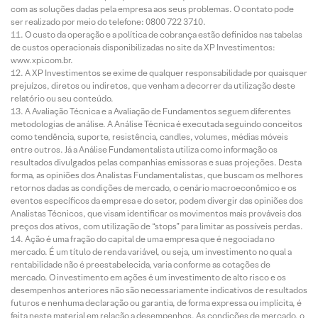
com as soluções dadas pela empresa aos seus problemas. O contato pode
ser realizado por meio do telefone: 0800 722 3710.
O custo da operação e a política de cobrança estão definidos nas tabelas
de custos operacionais disponibilizadas no site da XP Investimentos:
www.xpi.com.br.
A XP Investimentos se exime de qualquer responsabilidade por quaisquer
prejuízos, diretos ou indiretos, que venham a decorrer da utilização deste
relatório ou seu conteúdo.
A Avaliação Técnica e a Avaliação de Fundamentos seguem diferentes
metodologias de análise. A Análise Técnica é executada seguindo conceitos
como tendência, suporte, resistência, candles, volumes, médias móveis
entre outros. Já a Análise Fundamentalista utiliza como informação os
resultados divulgados pelas companhias emissoras e suas projeções. Desta
forma, as opiniões dos Analistas Fundamentalistas, que buscam os melhores
retornos dadas as condições de mercado, o cenário macroeconômico e os
eventos específicos da empresa e do setor, podem divergir das opiniões dos
Analistas Técnicos, que visam identificar os movimentos mais prováveis dos
preços dos ativos, com utilização de “stops” para limitar as possíveis perdas.
Ação é uma fração do capital de uma empresa que é negociada no
mercado. É um título de renda variável, ou seja, um investimento no qual a
rentabilidade não é preestabelecida, varia conforme as cotações de
mercado. O investimento em ações é um investimento de alto risco e os
desempenhos anteriores não são necessariamente indicativos de resultados
futuros e nenhuma declaração ou garantia, de forma expressa ou implícita, é
feita neste material em relação a desempenhos. As condições de mercado, o