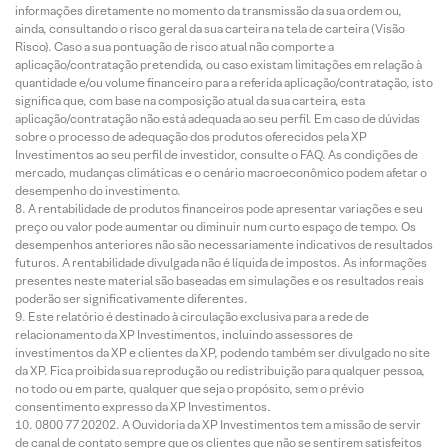
informações diretamente no momento da transmissão da sua ordem ou,
ainda, consultando o risco geral da sua carteira na tela de carteira (Visão
Risco). Caso a sua pontuação de risco atual não comporte a
aplicação/contratação pretendida, ou caso existam limitações em relação à
quantidade e/ou volume financeiro para a referida aplicação/contratação, isto
significa que, com base na composição atual da sua carteira, esta
aplicação/contratação não está adequada ao seu perfil. Em caso de dúvidas
sobre o processo de adequação dos produtos oferecidos pela XP
Investimentos ao seu perfil de investidor, consulte o FAQ. As condições de
mercado, mudanças climáticas e o cenário macroeconômico podem afetar o
desempenho do investimento.
A rentabilidade de produtos financeiros pode apresentar variações e seu
preço ou valor pode aumentar ou diminuir num curto espaço de tempo. Os
desempenhos anteriores não são necessariamente indicativos de resultados
futuros. A rentabilidade divulgada não é líquida de impostos. As informações
presentes neste material são baseadas em simulações e os resultados reais
poderão ser significativamente diferentes.
Este relatório é destinado à circulação exclusiva para a rede de
relacionamento da XP Investimentos, incluindo assessores de
investimentos da XP e clientes da XP, podendo também ser divulgado no site
da XP. Fica proibida sua reprodução ou redistribuição para qualquer pessoa,
no todo ou em parte, qualquer que seja o propósito, sem o prévio
consentimento expresso da XP Investimentos.
0800 77 20202. A Ouvidoria da XP Investimentos tem a missão de servir
de canal de contato sempre que os clientes que não se sentirem satisfeitos