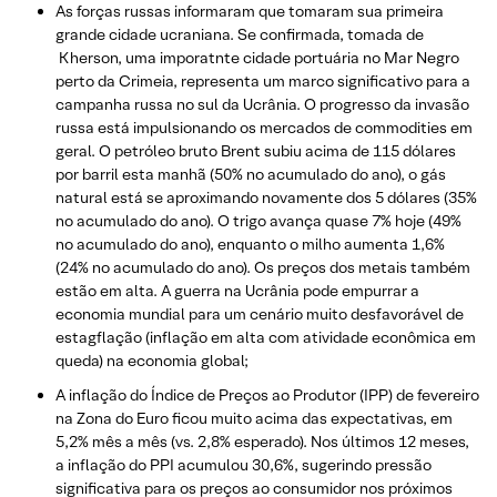
As forças russas informaram que tomaram sua primeira
grande cidade ucraniana. Se confirmada, tomada de
Kherson, uma imporatnte cidade portuária no Mar Negro
perto da Crimeia, representa um marco significativo para a
campanha russa no sul da Ucrânia. O progresso da invasão
russa está impulsionando os mercados de commodities em
geral. O petróleo bruto Brent subiu acima de 115 dólares
por barril esta manhã (50% no acumulado do ano), o gás
natural está se aproximando novamente dos 5 dólares (35%
no acumulado do ano). O trigo avança quase 7% hoje (49%
no acumulado do ano), enquanto o milho aumenta 1,6%
(24% no acumulado do ano). Os preços dos metais também
estão em alta. A guerra na Ucrânia pode empurrar a
economia mundial para um cenário muito desfavorável de
estagflação (inflação em alta com atividade econômica em
queda) na economia global;
A inflação do Índice de Preços ao Produtor (IPP) de fevereiro
na Zona do Euro ficou muito acima das expectativas, em
5,2% mês a mês (vs. 2,8% esperado). Nos últimos 12 meses,
a inflação do PPI acumulou 30,6%, sugerindo pressão
significativa para os preços ao consumidor nos próximos