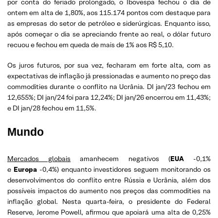
por conta do feriado prolongado, o Ibovespa fechou o dia de
ontem em alta de 1,80%, aos 115.174 pontos com destaque para
as empresas do setor de petróleo e siderúrgicas. Enquanto isso,
após começar o dia se apreciando frente ao real, o dólar futuro
recuou e fechou em queda de mais de 1% aos R$ 5,10.
Os juros futuros, por sua vez, fecharam em forte alta, com as
expectativas de inflação já pressionadas e aumento no preço das
commodities durante o conflito na Ucrânia. DI jan/23 fechou em
12,655%; DI jan/24 foi para 12,24%; DI jan/26 encerrou em 11,43%;
e DI jan/28 fechou em 11,5%.
Mundo
Mercados globais
amanhecem negativos (
EUA
-0,1%
e
Europa
-0,4%) enquanto investidores seguem monitorando os
desenvolvimentos do conflito entre Rússia e Ucrânia, além dos
possíveis impactos do aumento nos preços das commodities na
inflação global. Nesta quarta-feira, o presidente do Federal
Reserve, Jerome Powell, afirmou que apoiará uma alta de 0,25%