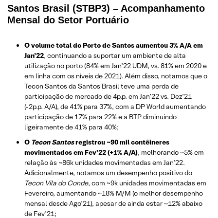
Santos Brasil (STBP3) – Acompanhamento
Mensal do Setor Portuário
O volume total do Porto de Santos aumentou 3% A/A em
Jan’22
, continuando a suportar um ambiente de alta
utilização no porto (84% em Jan’22 UDM, vs. 81% em 2020 e
em linha com os níveis de 2021). Além disso, notamos que o
Tecon Santos da Santos Brasil teve uma perda de
participação de mercado de 4p.p. em Jan’22 vs. Dez’21
(-2p.p. A/A), de 41% para 37%, com a DP World aumentando
participação de 17% para 22% e a BTP diminuindo
ligeiramente de 41% para 40%;
O
Tecon Santos
registrou ~90 mil contêineres
movimentados em Fev’22 (+1% A/A)
, melhorando ~5% em
relação às ~86k unidades movimentadas em Jan’22.
Adicionalmente, notamos um desempenho positivo do
Tecon Vila do Conde
, com ~9k unidades movimentadas em
Fevereiro, aumentando ~18% M/M (o melhor desempenho
mensal desde Ago’21), apesar de ainda estar ~12% abaixo
de Fev’21;