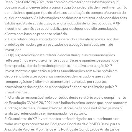
Resolução CVM 20/2021, tem como objetivo fornecer informações que
possam auxiliar o investidor a tomar sua própria decisão de investimento, não
constituindo qualquer tipo de oferta ou solicitação de compra e/ou venda de
qualquer produto. As informações contidas neste relatório são consideradas
válidas na data de sua divulgação e foram obtidas de fontes públicas. A XP
Investimentos não se responsabiliza por qualquer decisão tomada pelo
cliente com base no presente relatório.
Este relatório foi elaborado considerando a classificação de risco dos
produtos de modo a gerar resultados de alocação para cada perfil de
investidor.
O(s) signatário(s) deste relatório declara(m) que as recomendações
refletem única e exclusivamente suas análises e opiniões pessoais, que
foram produzidas de forma independente, inclusive em relação à XP
Investimentos e que estão sujeitas a modificações sem aviso prévio em
decorrência de alterações nas condições de mercado, e que sua(s)
remuneração(es) é(são) indiretamente influenciada por receitas
provenientes dos negócios e operações financeiras realizadas pela XP
Investimentos.
O analista responsável pelo conteúdo deste relatório e pelo cumprimento
da Resolução CVM nº 20/2021 está indicado acima, sendo que, caso constem
a indicação de mais um analista no relatório, o responsável será o primeiro
analista credenciado a ser mencionado no relatório.
Os analistas da XP Investimentos estão obrigados ao cumprimento de
todas as regras previstas no Código de Conduta da APIMEC Brasil para o
Analista de Valores Mobiliários e na Política de Conduta dos Analistas de