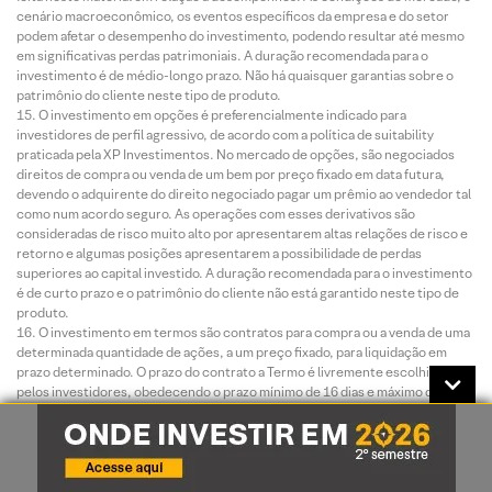
cenário macroeconômico, os eventos específicos da empresa e do setor
podem afetar o desempenho do investimento, podendo resultar até mesmo
em significativas perdas patrimoniais. A duração recomendada para o
investimento é de médio-longo prazo. Não há quaisquer garantias sobre o
patrimônio do cliente neste tipo de produto.
O investimento em opções é preferencialmente indicado para
investidores de perfil agressivo, de acordo com a política de suitability
praticada pela XP Investimentos. No mercado de opções, são negociados
direitos de compra ou venda de um bem por preço fixado em data futura,
devendo o adquirente do direito negociado pagar um prêmio ao vendedor tal
como num acordo seguro. As operações com esses derivativos são
consideradas de risco muito alto por apresentarem altas relações de risco e
retorno e algumas posições apresentarem a possibilidade de perdas
superiores ao capital investido. A duração recomendada para o investimento
é de curto prazo e o patrimônio do cliente não está garantido neste tipo de
produto.
O investimento em termos são contratos para compra ou a venda de uma
determinada quantidade de ações, a um preço fixado, para liquidação em
prazo determinado. O prazo do contrato a Termo é livremente escolhido
pelos investidores, obedecendo o prazo mínimo de 16 dias e máximo de 999
dias corridos. O preço será o valor da ação adicionado de uma parcela
correspondente aos juros – que são fixados livremente em mercado, em
função do prazo do contrato. Toda transação a termo requer um depósito de
garantia. Essas garantias são prestadas em duas formas: cobertura ou
margem.