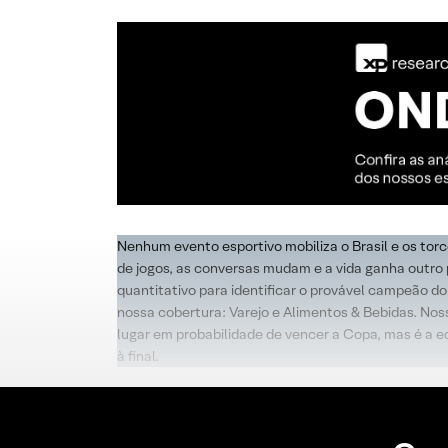
Nenhum evento esportivo mobiliza o Brasil e os to
de jogos, as conversas mudam e a vida ganha outr
quantitativo para identificar o provável campeão d
nossa cobertura: Varejo e Alimentos & Bebidas. No
lugar em probabilidade de vencer a Copa, mas é a e
à final.