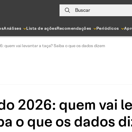
Buscar
os
Análises
Lista de ações
Recomendações
Periódicos
Apr
 quem vai levantar a taça? Saiba o que os dados dizem
 2026: quem vai le
ba o que os dados d