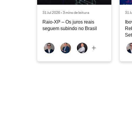
31 Jul 2026 • 3 mins de leitura
31 J
Raio-XP – Os juros reais
Ibo
seguem subindo no Brasil
Re
Se