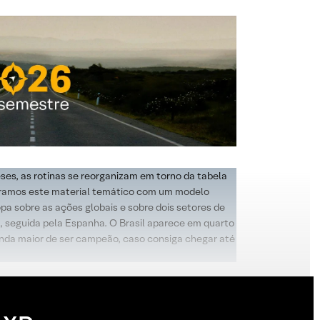
es, as rotinas se reorganizam em torno da tabela
aramos este material temático com um modelo
pa sobre as ações globais e sobre dois setores de
, seguida pela Espanha. O Brasil aparece em quarto
gunda maior de ser campeão, caso consiga chegar até