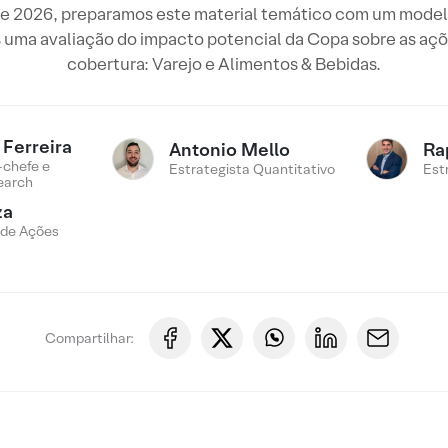
2026, preparamos este material temático com um modelo q
ma avaliação do impacto potencial da Copa sobre as açõe
cobertura: Varejo e Alimentos & Bebidas.
Ferreira
Antonio Mello
Ra
-chefe e
Estrategista Quantitativo
Est
earch
za
 de Ações
Compartilhar: