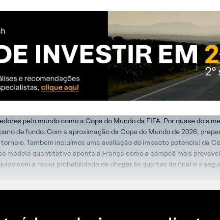
rcedores pelo mundo como a Copa do Mundo da FIFA. Por quase dois mes
o pano de fundo. Com a aproximação da Copa do Mundo de 2026, prep
o torneio. Também incluímos uma avaliação do impacto potencial da Co
sso modelo quantitativo aponta a França como a campeã mais provável
quipe com a maior probabilidade de chegar às quartas de final e a se