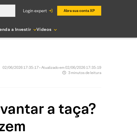
login expert
Abra sua conta XP
enda a Investir
Vídeos
02/06/2026 17:35:17 • Atualizado em 02/06/2026 17:35:19
3 minutos de leitura
vantar a taça?
izem