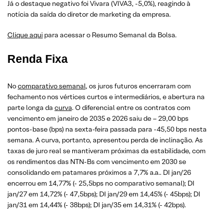
Já o destaque negativo foi Vivara (VIVA3, -5,0%), reagindo à
notícia da saída do diretor de marketing da empresa.
Clique aqui
para acessar o Resumo Semanal da Bolsa.
Renda Fixa
No
comparativo semanal
, os juros futuros encerraram com
fechamento nos vértices curtos e intermediários, e abertura na
parte longa da
curva
. O diferencial entre os contratos com
vencimento em janeiro de 2035 e 2026 saiu de – 29,00 bps
pontos-base (bps) na sexta-feira passada para -45,50 bps nesta
semana. A curva, portanto, apresentou perda de inclinação. As
taxas de juro real se mantiveram próximas da estabilidade, com
os rendimentos das NTN-Bs com vencimento em 2030 se
consolidando em patamares próximos a 7,7% a.a.. DI jan/26
encerrou em 14,77% (- 25,5bps no comparativo semanal); DI
jan/27 em 14,72% (- 47,5bps); DI jan/29 em 14,45% (- 45bps); DI
jan/31 em 14,44% (- 38bps); DI jan/35 em 14,31% (- 42bps).