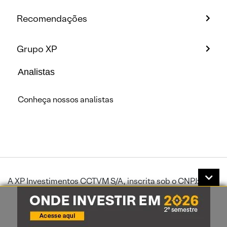
Recomendações
Grupo XP
Analistas
Conheça nossos analistas
A XP Investimentos CCTVM S/A, inscrita sob o CNPJ:
02.332.886/0001-04, é uma instituição financeira
autorizada a funcionar pelo Banco Central do Brasil.Toda
comunicação através de rede mundial de computadores