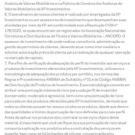
Analista de Valores Mobiliários e na Política de Conduta dos Analistas de
Valores Mobiliários da XP Investimentos.
O atendimento de nossos clientes é realizado por empregados da XP
Investimentos ou por assessores de investimento que desempenham suas
atividades por meio da XP, em conformidade com a Resolução CVM nº
178/2023, os quais encontram-se registrados na Associação Nacional das
Corretoras e Distribuidoras de Títulos e Valores Mobiliários – ANCORD. O
assessor de investimento não pode realizar consultoria, administração ou
gestão de patrimônio de clientes, devendo atuar como intermediário e
solicitar autorização prévia do cliente para a realização de qualquer operação
no mercado de capitais.
Para fins de verificação da adequação do perfil do investidor aos serviços e
produtos de investimento oferecidos pela XP Investimentos, utilizamos a
metodologia de adequação dos produtos por portfólio, nos termos das
Regras e Procedimentos ANBIMA de Suitability nº 01 e do Código ANBIMA
de Distribuição de Produtos de Investimento. Essa metodologia consiste em
atribuir uma pontuação máxima de risco para cada perfil de investidor
(conservador, moderado e agressivo), bem como uma pontuação de risco
para cada um dos produtos oferecidos pela XP Investimentos, de modo que
todos os clientes possam ter acesso a todos os produtos, desde que dentro
das quantidades e limites da pontuação de risco definidas para o seu perfil.
Antes de aplicar nos produtos e/ou contratar os serviços objeto deste
material, é importante que você verifique se a sua pontuação de risco atual
comporta a aplicação nos produtos e/ou a contratação dos serviços em
questão, bem como se há limitações de volume, concentração e/ou