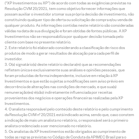
(“XP Investimentos ou XP”) de acordo com todas as exigências previstas na
Resolução CVM 20/2021, tem como objetivo fornecer informações que
possam auxiliar o investidor a tomar sua própria decisão de investimento, não
constituindo qualquer tipo de oferta ou solicitação de compra e/ou venda de
qualquer produto. As informações contidas neste relatório são consideradas
válidas na data de sua divulgação e foram obtidas de fontes públicas. A XP
Investimentos não se responsabiliza por qualquer decisão tomada pelo
cliente com base no presente relatório.
Este relatório foi elaborado considerando a classificação de risco dos
produtos de modo a gerar resultados de alocação para cada perfil de
investidor.
O(s) signatário(s) deste relatório declara(m) que as recomendações
refletem única e exclusivamente suas análises e opiniões pessoais, que
foram produzidas de forma independente, inclusive em relação à XP
Investimentos e que estão sujeitas a modificações sem aviso prévio em
decorrência de alterações nas condições de mercado, e que sua(s)
remuneração(es) é(são) indiretamente influenciada por receitas
provenientes dos negócios e operações financeiras realizadas pela XP
Investimentos.
O analista responsável pelo conteúdo deste relatório e pelo cumprimento
da Resolução CVM nº 20/2021 está indicado acima, sendo que, caso constem
a indicação de mais um analista no relatório, o responsável será o primeiro
analista credenciado a ser mencionado no relatório.
Os analistas da XP Investimentos estão obrigados ao cumprimento de
todas as regras previstas no Código de Conduta da APIMEC Brasil para o