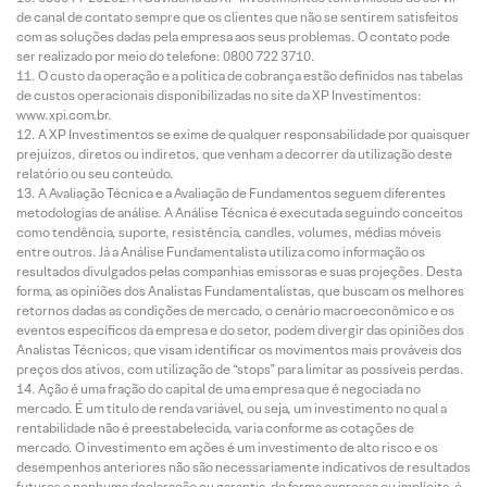
de canal de contato sempre que os clientes que não se sentirem satisfeitos
com as soluções dadas pela empresa aos seus problemas. O contato pode
ser realizado por meio do telefone: 0800 722 3710.
O custo da operação e a política de cobrança estão definidos nas tabelas
de custos operacionais disponibilizadas no site da XP Investimentos:
www.xpi.com.br.
A XP Investimentos se exime de qualquer responsabilidade por quaisquer
prejuízos, diretos ou indiretos, que venham a decorrer da utilização deste
relatório ou seu conteúdo.
A Avaliação Técnica e a Avaliação de Fundamentos seguem diferentes
metodologias de análise. A Análise Técnica é executada seguindo conceitos
como tendência, suporte, resistência, candles, volumes, médias móveis
entre outros. Já a Análise Fundamentalista utiliza como informação os
resultados divulgados pelas companhias emissoras e suas projeções. Desta
forma, as opiniões dos Analistas Fundamentalistas, que buscam os melhores
retornos dadas as condições de mercado, o cenário macroeconômico e os
eventos específicos da empresa e do setor, podem divergir das opiniões dos
Analistas Técnicos, que visam identificar os movimentos mais prováveis dos
preços dos ativos, com utilização de “stops” para limitar as possíveis perdas.
Ação é uma fração do capital de uma empresa que é negociada no
mercado. É um título de renda variável, ou seja, um investimento no qual a
rentabilidade não é preestabelecida, varia conforme as cotações de
mercado. O investimento em ações é um investimento de alto risco e os
desempenhos anteriores não são necessariamente indicativos de resultados
futuros e nenhuma declaração ou garantia, de forma expressa ou implícita, é