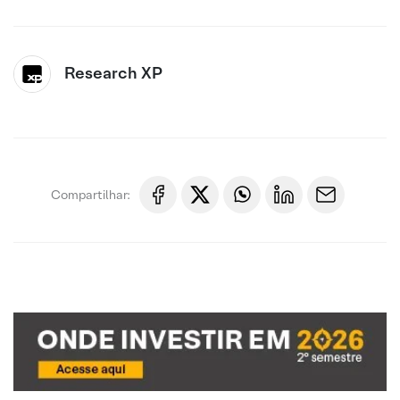
Research XP
Compartilhar: