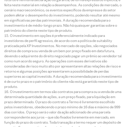
feita neste material em relação a desempenhos. As condições de mercado, o
cenário macroeconômico, os eventos específicos da empresa e do setor
podem afetar o desempenho do investimento, podendo resultar até mesmo
em significativas perdas patrimoniais. A duração recomendada para o
investimento é de médio-longo prazo. Não há quaisquer garantias sobre o
patrimônio do cliente neste tipo de produto.
O investimento em opções é preferencialmente indicado para
investidores de perfil agressivo, de acordo com a política de suitability
praticada pela XP Investimentos. No mercado de opções, são negociados
direitos de compra ou venda de um bem por preço fixado em data futura,
devendo o adquirente do direito negociado pagar um prêmio ao vendedor tal
como num acordo seguro. As operações com esses derivativos são
consideradas de risco muito alto por apresentarem altas relações de risco e
retorno e algumas posições apresentarem a possibilidade de perdas
superiores ao capital investido. A duração recomendada para o investimento
é de curto prazo e o patrimônio do cliente não está garantido neste tipo de
produto.
O investimento em termos são contratos para compra ou a venda de uma
determinada quantidade de ações, a um preço fixado, para liquidação em
prazo determinado. O prazo do contrato a Termo é livremente escolhido
pelos investidores, obedecendo o prazo mínimo de 16 dias e máximo de 999
dias corridos. O preço será o valor da ação adicionado de uma parcela
correspondente aos juros – que são fixados livremente em mercado, em
função do prazo do contrato. Toda transação a termo requer um depósito de