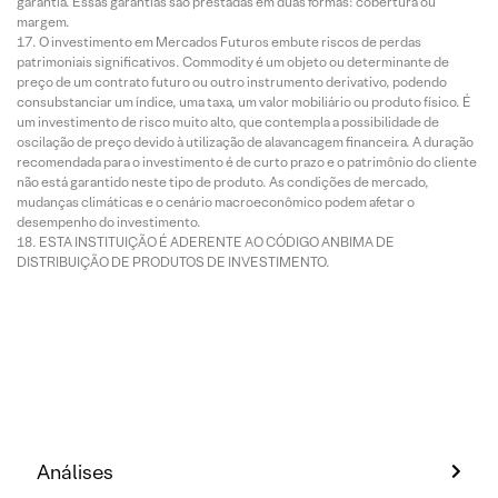
garantia. Essas garantias são prestadas em duas formas: cobertura ou
margem.
O investimento em Mercados Futuros embute riscos de perdas
patrimoniais significativos. Commodity é um objeto ou determinante de
preço de um contrato futuro ou outro instrumento derivativo, podendo
consubstanciar um índice, uma taxa, um valor mobiliário ou produto físico. É
um investimento de risco muito alto, que contempla a possibilidade de
oscilação de preço devido à utilização de alavancagem financeira. A duração
recomendada para o investimento é de curto prazo e o patrimônio do cliente
não está garantido neste tipo de produto. As condições de mercado,
mudanças climáticas e o cenário macroeconômico podem afetar o
desempenho do investimento.
ESTA INSTITUIÇÃO É ADERENTE AO CÓDIGO ANBIMA DE
DISTRIBUIÇÃO DE PRODUTOS DE INVESTIMENTO.
Análises