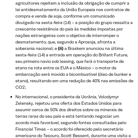
agricultores rejeitem a inclusão da obrigação de cumprir a
lei antidesmatamento da União Europeia nos contratos de
compra e venda de soja, conforme um comunicado
divulgado na sexta-feira (14) – a posição do grupo ressalta a
crescente resistência do país às medidas impostas por
nações estrangeiras com o objetivo de interromper o
desmatamento, que, segundo a Aprosoja, afronta a
soberania nacional; e
(ii)
a Braskem anunciou na última
sexta-feira (14) a entrada em operação do Brillant Future,
seu primeiro navio sob leasing, que fará o transporte de
etano na rota entre os EUA e o México – o motor da
embarcação será movido a bicombustível (óleo de bunker e
etano), resultando em uma redução de 40% nas emissões de
CO2;
No internacional, o presidente da Ucrânia, Volodymyr
Zelensky, rejeitou uma oferta dos Estados Unidos para
assumir cerca de 50% dos direitos sobre os minerais de
terras raras do seu país e está tentando negociar um
acordo mais favorável, segundo fontes consultadas pelo
Financial Times – o acordo foi oferecido pelo secretário
americano do Tesouro, Scott Bessent, durante uma visita a