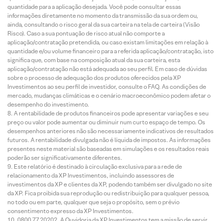
quantidade para a aplicação desejada. Você pode consultar essas
informações diretamente no momento da transmissão da sua ordem ou,
ainda, consultando o risco geral da sua carteira na tela de carteira (Visão
Risco). Caso a sua pontuação de risco atual não comporte a
aplicação/contratação pretendida, ou caso existam limitações em relação à
quantidade e/ou volume financeiro para a referida aplicação/contratação, isto
significa que, com base na composição atual da sua carteira, esta
aplicação/contratação não está adequada ao seu perfil. Em caso de dúvidas
sobre o processo de adequação dos produtos oferecidos pela XP
Investimentos ao seu perfil de investidor, consulte o FAQ. As condições de
mercado, mudanças climáticas e o cenário macroeconômico podem afetar o
desempenho do investimento.
A rentabilidade de produtos financeiros pode apresentar variações e seu
preço ou valor pode aumentar ou diminuir num curto espaço de tempo. Os
desempenhos anteriores não são necessariamente indicativos de resultados
futuros. A rentabilidade divulgada não é líquida de impostos. As informações
presentes neste material são baseadas em simulações e os resultados reais
poderão ser significativamente diferentes.
Este relatório é destinado à circulação exclusiva para a rede de
relacionamento da XP Investimentos, incluindo assessores de
investimentos da XP e clientes da XP, podendo também ser divulgado no site
da XP. Fica proibida sua reprodução ou redistribuição para qualquer pessoa,
no todo ou em parte, qualquer que seja o propósito, sem o prévio
consentimento expresso da XP Investimentos.
0800 77 20202. A Ouvidoria da XP Investimentos tem a missão de servir