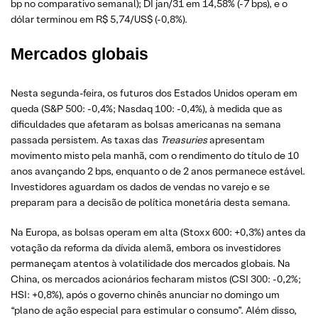
bp no comparativo semanal); DI jan/31 em 14,58% (-7 bps), e o
dólar terminou em R$ 5,74/US$ (-0,8%).
Mercados globais
Nesta segunda-feira, os futuros dos Estados Unidos operam em
queda (S&P 500: -0,4%; Nasdaq 100: -0,4%), à medida que as
dificuldades que afetaram as bolsas americanas na semana
passada persistem. As taxas das
Treasuries
apresentam
movimento misto pela manhã, com o rendimento do título de 10
anos avançando 2 bps, enquanto o de 2 anos permanece estável.
Investidores aguardam os dados de vendas no varejo e se
preparam para a decisão de política monetária desta semana.
Na Europa, as bolsas operam em alta (Stoxx 600: +0,3%) antes da
votação da reforma da dívida alemã, embora os investidores
permaneçam atentos à volatilidade dos mercados globais. Na
China, os mercados acionários fecharam mistos (CSI 300: -0,2%;
HSI: +0,8%), após o governo chinês anunciar no domingo um
“plano de ação especial para estimular o consumo”. Além disso,