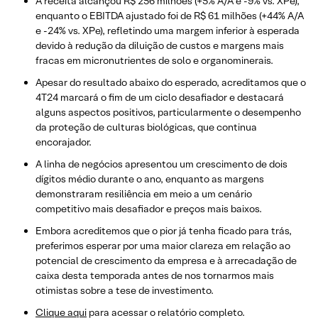
A receita alcançou R$ 256 milhões (+5% A/A e -9% vs. XPe),
enquanto o EBITDA ajustado foi de R$ 61 milhões (+44% A/A
e -24% vs. XPe), refletindo uma margem inferior à esperada
devido à redução da diluição de custos e margens mais
fracas em micronutrientes de solo e organominerais.
Apesar do resultado abaixo do esperado, acreditamos que o
4T24 marcará o fim de um ciclo desafiador e destacará
alguns aspectos positivos, particularmente o desempenho
da proteção de culturas biológicas, que continua
encorajador.
A linha de negócios apresentou um crescimento de dois
dígitos médio durante o ano, enquanto as margens
demonstraram resiliência em meio a um cenário
competitivo mais desafiador e preços mais baixos.
Embora acreditemos que o pior já tenha ficado para trás,
preferimos esperar por uma maior clareza em relação ao
potencial de crescimento da empresa e à arrecadação de
caixa desta temporada antes de nos tornarmos mais
otimistas sobre a tese de investimento.
​Clique aqui
para acessar o relatório completo.