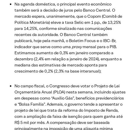
Na agenda doméstica, o principal evento econômico
também será a decisão de juros pelo Banco Central. O
mercado espera, unanimemente, que o Copom (Comitê de
Política Monetária) eleve a taxa Selic em 1 p.p., de 13,25%
para 14,25%, conforme sinalizado nas comunicações
recentes da autoridade. O Banco Central também
publicará, hoje pela manhã, o Boletim Focus e o IBC-Br,
indicador que serve como uma
proxy
mensal para o PIB.
Estimamos aumento de 0,3% em janeiro comparado a
dezembro (2,4% em relação a janeiro de 2024), enquanto a
mediana das estimativas de mercado aponta para
crescimento de 0,2% (2,3% na base interanual);
No campo fiscal, o Congresso deve votar o Projeto de Lei
Orçamentária Anual (PLOA) nesta semana, incluindo ajustes
em despesas como “Auxílio Gás”, benefícios previdenciários
e “Bolsa Família”. Ademais, o governo tende a apresentar o
projeto de lei que trata da reforma do Imposto de Renda,
com a ampliação da faixa de isenção para quem ganha até
R$ 5 mil por mês. A compensação deve ser baseada
principalmente na imposição de uma alíquota mínima