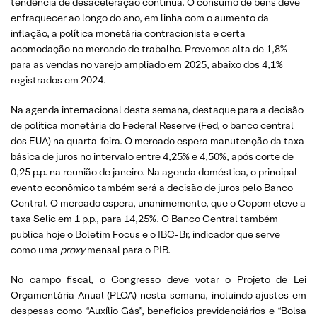
tendência de desaceleração continua. O consumo de bens deve
enfraquecer ao longo do ano, em linha com o aumento da
inflação, a política monetária contracionista e certa
acomodação no mercado de trabalho. Prevemos alta de 1,8%
para as vendas no varejo ampliado em 2025, abaixo dos 4,1%
registrados em 2024.
Na agenda internacional desta semana, destaque para a decisão
de política monetária do Federal Reserve (Fed, o banco central
dos EUA) na quarta-feira. O mercado espera manutenção da taxa
básica de juros no intervalo entre 4,25% e 4,50%, após corte de
0,25 p.p. na reunião de janeiro. Na agenda doméstica, o principal
evento econômico também será a decisão de juros pelo Banco
Central. O mercado espera, unanimemente, que o Copom eleve a
taxa Selic em 1 p.p., para 14,25%. O Banco Central também
publica hoje o Boletim Focus e o IBC-Br, indicador que serve
como uma
proxy
mensal para o PIB.
No campo fiscal, o Congresso deve votar o Projeto de Lei
Orçamentária Anual (PLOA) nesta semana, incluindo ajustes em
despesas como “Auxílio Gás”, benefícios previdenciários e “Bolsa