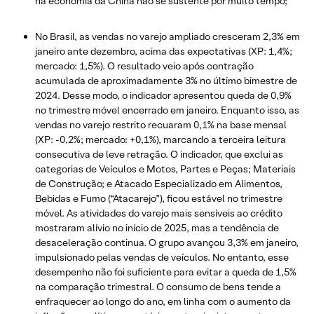
na economia da China não se sustente por muito tempo;
No Brasil, as vendas no varejo ampliado cresceram 2,3% em
janeiro ante dezembro, acima das expectativas (XP: 1,4%;
mercado: 1,5%). O resultado veio após contração
acumulada de aproximadamente 3% no último bimestre de
2024. Desse modo, o indicador apresentou queda de 0,9%
no trimestre móvel encerrado em janeiro. Enquanto isso, as
vendas no varejo restrito recuaram 0,1% na base mensal
(XP: -0,2%; mercado: +0,1%), marcando a terceira leitura
consecutiva de leve retração. O indicador, que exclui as
categorias de Veículos e Motos, Partes e Peças; Materiais
de Construção; e Atacado Especializado em Alimentos,
Bebidas e Fumo (“Atacarejo”), ficou estável no trimestre
móvel. As atividades do varejo mais sensíveis ao crédito
mostraram alívio no início de 2025, mas a tendência de
desaceleração continua. O grupo avançou 3,3% em janeiro,
impulsionado pelas vendas de veículos. No entanto, esse
desempenho não foi suficiente para evitar a queda de 1,5%
na comparação trimestral. O consumo de bens tende a
enfraquecer ao longo do ano, em linha com o aumento da