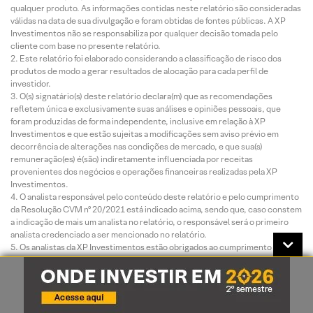
qualquer produto. As informações contidas neste relatório são consideradas
válidas na data de sua divulgação e foram obtidas de fontes públicas. A XP
Investimentos não se responsabiliza por qualquer decisão tomada pelo
cliente com base no presente relatório.
Este relatório foi elaborado considerando a classificação de risco dos
produtos de modo a gerar resultados de alocação para cada perfil de
investidor.
O(s) signatário(s) deste relatório declara(m) que as recomendações
refletem única e exclusivamente suas análises e opiniões pessoais, que
foram produzidas de forma independente, inclusive em relação à XP
Investimentos e que estão sujeitas a modificações sem aviso prévio em
decorrência de alterações nas condições de mercado, e que sua(s)
remuneração(es) é(são) indiretamente influenciada por receitas
provenientes dos negócios e operações financeiras realizadas pela XP
Investimentos.
O analista responsável pelo conteúdo deste relatório e pelo cumprimento
da Resolução CVM nº 20/2021 está indicado acima, sendo que, caso constem
a indicação de mais um analista no relatório, o responsável será o primeiro
analista credenciado a ser mencionado no relatório.
Os analistas da XP Investimentos estão obrigados ao cumprimento de
todas as regras previstas no Código de Conduta da APIMEC Brasil para o
Analista de Valores Mobiliários e na Política de Conduta dos Analistas de
Valores Mobiliários da XP Investimentos.
O atendimento de nossos clientes é realizado por empregados da XP
Investimentos ou por assessores de investimento que desempenham suas