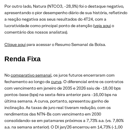
Por outro lado, Natura (NTCO3, -28,9%) foi o destaque negativo,
apresentando o pior desempenho diário de sua história, refletindo
a reação negativa aos seus resultados do 4T24, com a
lucratividade como principal ponto de atenção (
veja aqui
o
comentário dos nossos analistas).
Clique aqui
para acessar o Resumo Semanal da Bolsa.
Renda Fixa
No
comparativo semanal
, os juros futuros encerraram com
fechamento ao longo da
curva
. O diferencial entre os contratos
com vencimento em janeiro de 2035 e 2026 saiu de -18,00 bps
pontos-base (bps) na sexta-feira anterior para -16,00 bps na
última semana. A curva, portanto, apresentou ganho de
inclinação. As taxas de juro real tiveram redução, com os
rendimentos das NTN-Bs com vencimento em 2030
consolidando-se em patamares próximos a 7,73% a.a. (vs. 7,80%
a.a. na semana anterior). O DI jan/26 encerrou em 14,73% (-1,00