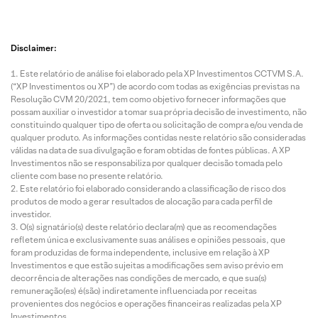
Disclaimer:
Este relatório de análise foi elaborado pela XP Investimentos CCTVM S.A.
(“XP Investimentos ou XP”) de acordo com todas as exigências previstas na
Resolução CVM 20/2021, tem como objetivo fornecer informações que
possam auxiliar o investidor a tomar sua própria decisão de investimento, não
constituindo qualquer tipo de oferta ou solicitação de compra e/ou venda de
qualquer produto. As informações contidas neste relatório são consideradas
válidas na data de sua divulgação e foram obtidas de fontes públicas. A XP
Investimentos não se responsabiliza por qualquer decisão tomada pelo
cliente com base no presente relatório.
Este relatório foi elaborado considerando a classificação de risco dos
produtos de modo a gerar resultados de alocação para cada perfil de
investidor.
O(s) signatário(s) deste relatório declara(m) que as recomendações
refletem única e exclusivamente suas análises e opiniões pessoais, que
foram produzidas de forma independente, inclusive em relação à XP
Investimentos e que estão sujeitas a modificações sem aviso prévio em
decorrência de alterações nas condições de mercado, e que sua(s)
remuneração(es) é(são) indiretamente influenciada por receitas
provenientes dos negócios e operações financeiras realizadas pela XP
Investimentos.