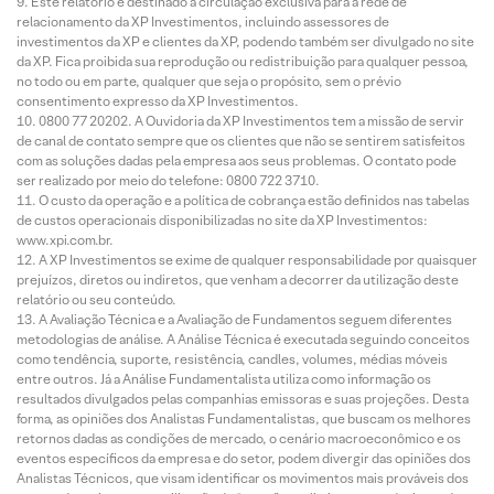
Este relatório é destinado à circulação exclusiva para a rede de
relacionamento da XP Investimentos, incluindo assessores de
investimentos da XP e clientes da XP, podendo também ser divulgado no site
da XP. Fica proibida sua reprodução ou redistribuição para qualquer pessoa,
no todo ou em parte, qualquer que seja o propósito, sem o prévio
consentimento expresso da XP Investimentos.
0800 77 20202. A Ouvidoria da XP Investimentos tem a missão de servir
de canal de contato sempre que os clientes que não se sentirem satisfeitos
com as soluções dadas pela empresa aos seus problemas. O contato pode
ser realizado por meio do telefone: 0800 722 3710.
O custo da operação e a política de cobrança estão definidos nas tabelas
de custos operacionais disponibilizadas no site da XP Investimentos:
www.xpi.com.br.
A XP Investimentos se exime de qualquer responsabilidade por quaisquer
prejuízos, diretos ou indiretos, que venham a decorrer da utilização deste
relatório ou seu conteúdo.
A Avaliação Técnica e a Avaliação de Fundamentos seguem diferentes
metodologias de análise. A Análise Técnica é executada seguindo conceitos
como tendência, suporte, resistência, candles, volumes, médias móveis
entre outros. Já a Análise Fundamentalista utiliza como informação os
resultados divulgados pelas companhias emissoras e suas projeções. Desta
forma, as opiniões dos Analistas Fundamentalistas, que buscam os melhores
retornos dadas as condições de mercado, o cenário macroeconômico e os
eventos específicos da empresa e do setor, podem divergir das opiniões dos
Analistas Técnicos, que visam identificar os movimentos mais prováveis dos