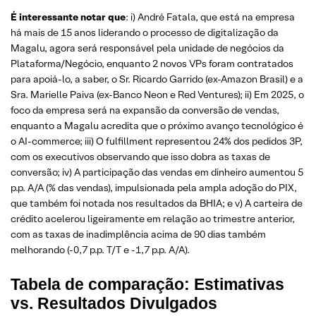
É interessante notar que
: i) André Fatala, que está na empresa
há mais de 15 anos liderando o processo de digitalização da
Magalu, agora será responsável pela unidade de negócios da
Plataforma/Negócio, enquanto 2 novos VPs foram contratados
para apoiá-lo, a saber, o Sr. Ricardo Garrido (ex-Amazon Brasil) e a
Sra. Marielle Paiva (ex-Banco Neon e Red Ventures); ii) Em 2025, o
foco da empresa será na expansão da conversão de vendas,
enquanto a Magalu acredita que o próximo avanço tecnológico é
o AI-commerce; iii) O fulfillment representou 24% dos pedidos 3P,
com os executivos observando que isso dobra as taxas de
conversão; iv) A participação das vendas em dinheiro aumentou 5
p.p. A/A (% das vendas), impulsionada pela ampla adoção do PIX,
que também foi notada nos resultados da BHIA; e v) A carteira de
crédito acelerou ligeiramente em relação ao trimestre anterior,
com as taxas de inadimplência acima de 90 dias também
melhorando (-0,7 p.p. T/T e -1,7 p.p. A/A).
Tabela de comparação: Estimativas
vs. Resultados Divulgados