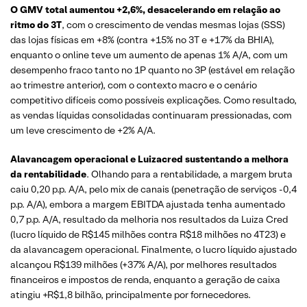
O GMV total aumentou +2,6%, desacelerando em relação ao
ritmo do 3T
, com o crescimento de vendas mesmas lojas (SSS)
das lojas físicas em +8% (contra +15% no 3T e +17% da BHIA),
enquanto o online teve um aumento de apenas 1% A/A, com um
desempenho fraco tanto no 1P quanto no 3P (estável em relação
ao trimestre anterior), com o contexto macro e o cenário
competitivo difíceis como possíveis explicações. Como resultado,
as vendas líquidas consolidadas continuaram pressionadas, com
um leve crescimento de +2% A/A.
Alavancagem operacional e Luizacred sustentando a melhora
da rentabilidade
. Olhando para a rentabilidade, a margem bruta
caiu 0,20 p.p. A/A, pelo mix de canais (penetração de serviços -0,4
p.p. A/A), embora a margem EBITDA ajustada tenha aumentado
0,7 p.p. A/A, resultado da melhoria nos resultados da Luiza Cred
(lucro líquido de R$145 milhões contra R$18 milhões no 4T23) e
da alavancagem operacional. Finalmente, o lucro líquido ajustado
alcançou R$139 milhões (+37% A/A), por melhores resultados
financeiros e impostos de renda, enquanto a geração de caixa
atingiu +R$1,8 bilhão, principalmente por fornecedores.