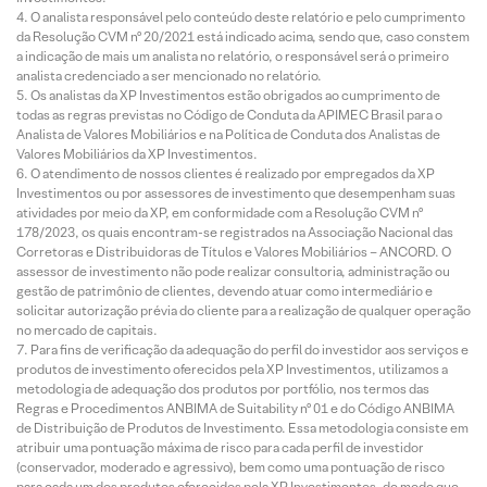
O analista responsável pelo conteúdo deste relatório e pelo cumprimento
da Resolução CVM nº 20/2021 está indicado acima, sendo que, caso constem
a indicação de mais um analista no relatório, o responsável será o primeiro
analista credenciado a ser mencionado no relatório.
Os analistas da XP Investimentos estão obrigados ao cumprimento de
todas as regras previstas no Código de Conduta da APIMEC Brasil para o
Analista de Valores Mobiliários e na Política de Conduta dos Analistas de
Valores Mobiliários da XP Investimentos.
O atendimento de nossos clientes é realizado por empregados da XP
Investimentos ou por assessores de investimento que desempenham suas
atividades por meio da XP, em conformidade com a Resolução CVM nº
178/2023, os quais encontram-se registrados na Associação Nacional das
Corretoras e Distribuidoras de Títulos e Valores Mobiliários – ANCORD. O
assessor de investimento não pode realizar consultoria, administração ou
gestão de patrimônio de clientes, devendo atuar como intermediário e
solicitar autorização prévia do cliente para a realização de qualquer operação
no mercado de capitais.
Para fins de verificação da adequação do perfil do investidor aos serviços e
produtos de investimento oferecidos pela XP Investimentos, utilizamos a
metodologia de adequação dos produtos por portfólio, nos termos das
Regras e Procedimentos ANBIMA de Suitability nº 01 e do Código ANBIMA
de Distribuição de Produtos de Investimento. Essa metodologia consiste em
atribuir uma pontuação máxima de risco para cada perfil de investidor
(conservador, moderado e agressivo), bem como uma pontuação de risco
para cada um dos produtos oferecidos pela XP Investimentos, de modo que