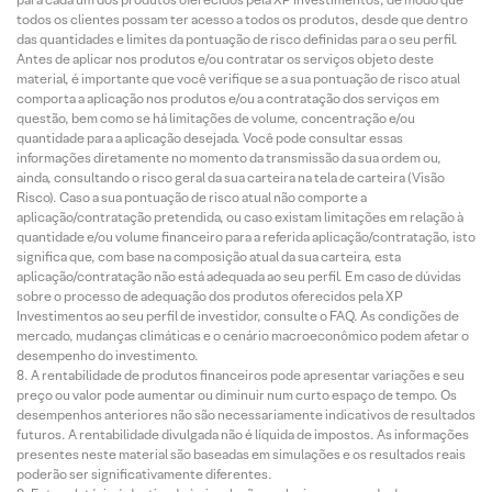
todos os clientes possam ter acesso a todos os produtos, desde que dentro
das quantidades e limites da pontuação de risco definidas para o seu perfil.
Antes de aplicar nos produtos e/ou contratar os serviços objeto deste
material, é importante que você verifique se a sua pontuação de risco atual
comporta a aplicação nos produtos e/ou a contratação dos serviços em
questão, bem como se há limitações de volume, concentração e/ou
quantidade para a aplicação desejada. Você pode consultar essas
informações diretamente no momento da transmissão da sua ordem ou,
ainda, consultando o risco geral da sua carteira na tela de carteira (Visão
Risco). Caso a sua pontuação de risco atual não comporte a
aplicação/contratação pretendida, ou caso existam limitações em relação à
quantidade e/ou volume financeiro para a referida aplicação/contratação, isto
significa que, com base na composição atual da sua carteira, esta
aplicação/contratação não está adequada ao seu perfil. Em caso de dúvidas
sobre o processo de adequação dos produtos oferecidos pela XP
Investimentos ao seu perfil de investidor, consulte o FAQ. As condições de
mercado, mudanças climáticas e o cenário macroeconômico podem afetar o
desempenho do investimento.
A rentabilidade de produtos financeiros pode apresentar variações e seu
preço ou valor pode aumentar ou diminuir num curto espaço de tempo. Os
desempenhos anteriores não são necessariamente indicativos de resultados
futuros. A rentabilidade divulgada não é líquida de impostos. As informações
presentes neste material são baseadas em simulações e os resultados reais
poderão ser significativamente diferentes.