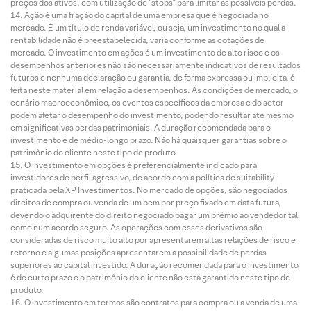
preços dos ativos, com utilização de “stops” para limitar as possíveis perdas.
Ação é uma fração do capital de uma empresa que é negociada no
mercado. É um título de renda variável, ou seja, um investimento no qual a
rentabilidade não é preestabelecida, varia conforme as cotações de
mercado. O investimento em ações é um investimento de alto risco e os
desempenhos anteriores não são necessariamente indicativos de resultados
futuros e nenhuma declaração ou garantia, de forma expressa ou implícita, é
feita neste material em relação a desempenhos. As condições de mercado, o
cenário macroeconômico, os eventos específicos da empresa e do setor
podem afetar o desempenho do investimento, podendo resultar até mesmo
em significativas perdas patrimoniais. A duração recomendada para o
investimento é de médio-longo prazo. Não há quaisquer garantias sobre o
patrimônio do cliente neste tipo de produto.
O investimento em opções é preferencialmente indicado para
investidores de perfil agressivo, de acordo com a política de suitability
praticada pela XP Investimentos. No mercado de opções, são negociados
direitos de compra ou venda de um bem por preço fixado em data futura,
devendo o adquirente do direito negociado pagar um prêmio ao vendedor tal
como num acordo seguro. As operações com esses derivativos são
consideradas de risco muito alto por apresentarem altas relações de risco e
retorno e algumas posições apresentarem a possibilidade de perdas
superiores ao capital investido. A duração recomendada para o investimento
é de curto prazo e o patrimônio do cliente não está garantido neste tipo de
produto.
O investimento em termos são contratos para compra ou a venda de uma