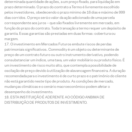
determinada quantidade de ações, a um preço fixado, para liquidação em
prazo determinado. O prazo do contrato a Termo é livremente escolhido
pelos investidores, obedecendo o prazo mínimo de 16 dias e máximo de 999
dias corridos. O preço será o valor da ação adicionado de uma parcela
correspondente aos juros – que são fixados livremente em mercado, em
função do prazo do contrato. Toda transação a termo requer um depósito de
garantia. Essas garantias são prestadas em duas formas: cobertura ou
margem.
O investimento em Mercados Futuros embute riscos de perdas
patrimoniais significativos. Commodity é um objeto ou determinante de
preço de um contrato futuro ou outro instrumento derivativo, podendo
consubstanciar um índice, uma taxa, um valor mobiliário ou produto físico. É
um investimento de risco muito alto, que contempla a possibilidade de
oscilação de preço devido à utilização de alavancagem financeira. A duração
recomendada para o investimento é de curto prazo e o patrimônio do cliente
não está garantido neste tipo de produto. As condições de mercado,
mudanças climáticas e o cenário macroeconômico podem afetar o
desempenho do investimento.
ESTA INSTITUIÇÃO É ADERENTE AO CÓDIGO ANBIMA DE
DISTRIBUIÇÃO DE PRODUTOS DE INVESTIMENTO.