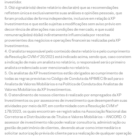
investidor.
O(s) signatário(s) deste relatório declara(m) que as recomendações
refletem única e exclusivamente suas análises e opiniões pessoais, que
foram produzidas de forma independente, inclusive em relação à XP
Investimentos e que estão sujeitas a modificações sem aviso prévio em
decorrência de alterações nas condições de mercado, e que sua(s)
remuneração(es) é(são) indiretamente influenciada por receitas
provenientes dos negócios e operações financeiras realizadas pela XP
Investimentos.
O analista responsável pelo conteúdo deste relatório e pelo cumprimento
da Resolução CVM nº 20/2021 está indicado acima, sendo que, caso constem
a indicação de mais um analista no relatório, o responsável será o primeiro
analista credenciado a ser mencionado no relatório.
Os analistas da XP Investimentos estão obrigados ao cumprimento de
todas as regras previstas no Código de Conduta da APIMEC Brasil para o
Analista de Valores Mobiliários e na Política de Conduta dos Analistas de
Valores Mobiliários da XP Investimentos.
O atendimento de nossos clientes é realizado por empregados da XP
Investimentos ou por assessores de investimento que desempenham suas
atividades por meio da XP, em conformidade com a Resolução CVM nº
178/2023, os quais encontram-se registrados na Associação Nacional das
Corretoras e Distribuidoras de Títulos e Valores Mobiliários – ANCORD. O
assessor de investimento não pode realizar consultoria, administração ou
gestão de patrimônio de clientes, devendo atuar como intermediário e
solicitar autorização prévia do cliente para a realização de qualquer operação