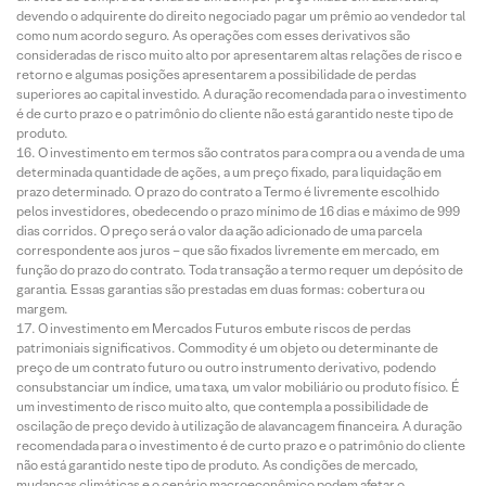
devendo o adquirente do direito negociado pagar um prêmio ao vendedor tal
como num acordo seguro. As operações com esses derivativos são
consideradas de risco muito alto por apresentarem altas relações de risco e
retorno e algumas posições apresentarem a possibilidade de perdas
superiores ao capital investido. A duração recomendada para o investimento
é de curto prazo e o patrimônio do cliente não está garantido neste tipo de
produto.
O investimento em termos são contratos para compra ou a venda de uma
determinada quantidade de ações, a um preço fixado, para liquidação em
prazo determinado. O prazo do contrato a Termo é livremente escolhido
pelos investidores, obedecendo o prazo mínimo de 16 dias e máximo de 999
dias corridos. O preço será o valor da ação adicionado de uma parcela
correspondente aos juros – que são fixados livremente em mercado, em
função do prazo do contrato. Toda transação a termo requer um depósito de
garantia. Essas garantias são prestadas em duas formas: cobertura ou
margem.
O investimento em Mercados Futuros embute riscos de perdas
patrimoniais significativos. Commodity é um objeto ou determinante de
preço de um contrato futuro ou outro instrumento derivativo, podendo
consubstanciar um índice, uma taxa, um valor mobiliário ou produto físico. É
um investimento de risco muito alto, que contempla a possibilidade de
oscilação de preço devido à utilização de alavancagem financeira. A duração
recomendada para o investimento é de curto prazo e o patrimônio do cliente
não está garantido neste tipo de produto. As condições de mercado,
mudanças climáticas e o cenário macroeconômico podem afetar o