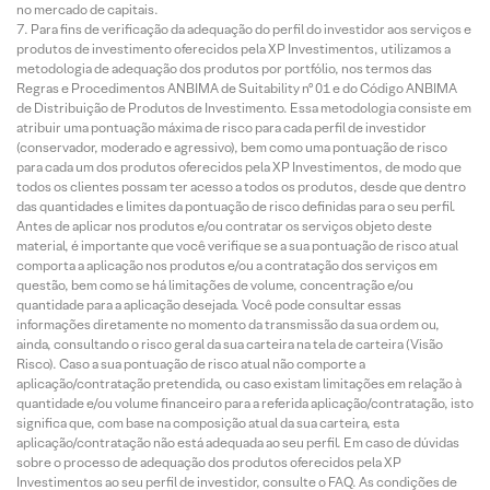
no mercado de capitais.
Para fins de verificação da adequação do perfil do investidor aos serviços e
produtos de investimento oferecidos pela XP Investimentos, utilizamos a
metodologia de adequação dos produtos por portfólio, nos termos das
Regras e Procedimentos ANBIMA de Suitability nº 01 e do Código ANBIMA
de Distribuição de Produtos de Investimento. Essa metodologia consiste em
atribuir uma pontuação máxima de risco para cada perfil de investidor
(conservador, moderado e agressivo), bem como uma pontuação de risco
para cada um dos produtos oferecidos pela XP Investimentos, de modo que
todos os clientes possam ter acesso a todos os produtos, desde que dentro
das quantidades e limites da pontuação de risco definidas para o seu perfil.
Antes de aplicar nos produtos e/ou contratar os serviços objeto deste
material, é importante que você verifique se a sua pontuação de risco atual
comporta a aplicação nos produtos e/ou a contratação dos serviços em
questão, bem como se há limitações de volume, concentração e/ou
quantidade para a aplicação desejada. Você pode consultar essas
informações diretamente no momento da transmissão da sua ordem ou,
ainda, consultando o risco geral da sua carteira na tela de carteira (Visão
Risco). Caso a sua pontuação de risco atual não comporte a
aplicação/contratação pretendida, ou caso existam limitações em relação à
quantidade e/ou volume financeiro para a referida aplicação/contratação, isto
significa que, com base na composição atual da sua carteira, esta
aplicação/contratação não está adequada ao seu perfil. Em caso de dúvidas
sobre o processo de adequação dos produtos oferecidos pela XP
Investimentos ao seu perfil de investidor, consulte o FAQ. As condições de