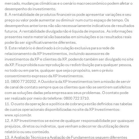
mercado, mudanças climáticas e o cenário macroeconômico podem afetar o
desempenho do investimento.
A rentabilidade de produtos financeiros pode apresentar variações e seu
preço ou valor pode aumentar ou diminuir num curto espaço de tempo. Os
desempenhos anteriores não são necessariamente indicativos de resultados
futuros. A rentabilidade divulgada não é líquida de impostos. As informações
presentes neste material são baseadas em simulações e os resultados reais
poderão ser significativamente diferentes.
Este relatório é destinado à circulação exclusiva para a rede de
relacionamento da XP Investimentos, incluindo assessores de
investimentos da XP e clientes da XP, podendo também ser divulgado no site
da XP. Fica proibida sua reprodução ou redistribuição para qualquer pessoa,
no todo ou em parte, qualquer que seja o propósito, sem o prévio
consentimento expresso da XP Investimentos.
0800 77 20202. A Ouvidoria da XP Investimentos tem a missão de servir
de canal de contato sempre que os clientes que não se sentirem satisfeitos
com as soluções dadas pela empresa aos seus problemas. O contato pode
ser realizado por meio do telefone: 0800 722 3710.
O custo da operação e a política de cobrança estão definidos nas tabelas
de custos operacionais disponibilizadas no site da XP Investimentos:
www.xpi.com.br.
A XP Investimentos se exime de qualquer responsabilidade por quaisquer
prejuízos, diretos ou indiretos, que venham a decorrer da utilização deste
relatório ou seu conteúdo.
A Avaliação Técnica e a Avaliação de Fundamentos seguem diferentes