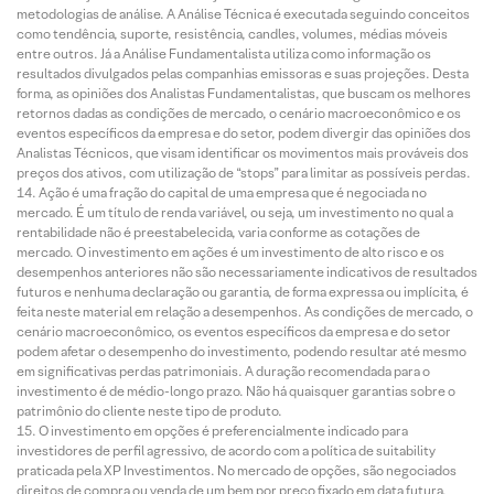
metodologias de análise. A Análise Técnica é executada seguindo conceitos
como tendência, suporte, resistência, candles, volumes, médias móveis
entre outros. Já a Análise Fundamentalista utiliza como informação os
resultados divulgados pelas companhias emissoras e suas projeções. Desta
forma, as opiniões dos Analistas Fundamentalistas, que buscam os melhores
retornos dadas as condições de mercado, o cenário macroeconômico e os
eventos específicos da empresa e do setor, podem divergir das opiniões dos
Analistas Técnicos, que visam identificar os movimentos mais prováveis dos
preços dos ativos, com utilização de “stops” para limitar as possíveis perdas.
Ação é uma fração do capital de uma empresa que é negociada no
mercado. É um título de renda variável, ou seja, um investimento no qual a
rentabilidade não é preestabelecida, varia conforme as cotações de
mercado. O investimento em ações é um investimento de alto risco e os
desempenhos anteriores não são necessariamente indicativos de resultados
futuros e nenhuma declaração ou garantia, de forma expressa ou implícita, é
feita neste material em relação a desempenhos. As condições de mercado, o
cenário macroeconômico, os eventos específicos da empresa e do setor
podem afetar o desempenho do investimento, podendo resultar até mesmo
em significativas perdas patrimoniais. A duração recomendada para o
investimento é de médio-longo prazo. Não há quaisquer garantias sobre o
patrimônio do cliente neste tipo de produto.
O investimento em opções é preferencialmente indicado para
investidores de perfil agressivo, de acordo com a política de suitability
praticada pela XP Investimentos. No mercado de opções, são negociados
direitos de compra ou venda de um bem por preço fixado em data futura,