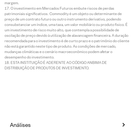
margem.
O investimento em Mercados Futuros embute riscos de perdas
patrimoniais significativos. Commodity é um objeto ou determinante de
preço de um contrato futuro ou outro instrumento derivativo, podendo
consubstanciar um índice, uma taxa, um valor mobiliário ou produto físico. É
um investimento de risco muito alto, que contempla a possibilidade de
oscilação de preço devido à utilização de alavancagem financeira. A duração
recomendada para o investimento é de curto prazo e o patrimônio do cliente
não está garantido neste tipo de produto. As condições de mercado,
mudanças climáticas e o cenário macroeconômico podem afetar o
desempenho do investimento.
ESTA INSTITUIÇÃO É ADERENTE AO CÓDIGO ANBIMA DE
DISTRIBUIÇÃO DE PRODUTOS DE INVESTIMENTO.
Análises