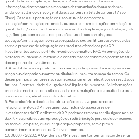
quantidade para a aplicação desejada. Você pode consultar essas
informações diretamente no momento da transmissão da sua ordem ou,
ainda, consultando o risco geral da sua carteira na tela de carteira (Visão
Risco). Caso a sua pontuação de risco atual não comporte a
aplicação/contratação pretendida, ou caso existam limitações em relação à
quantidade e/ou volume financeiro para a referida aplicação/contratação, isto
significa que, com base na composição atual da sua carteira, esta
aplicação/contratação não está adequada ao seu perfil. Em caso de dúvidas
sobre o processo de adequação dos produtos oferecidos pela XP
Investimentos ao seu perfil de investidor, consulte o FAQ. As condições de
mercado, mudanças climáticas e o cenário macroeconômico podem afetar o
desempenho do investimento.
A rentabilidade de produtos financeiros pode apresentar variações e seu
preço ou valor pode aumentar ou diminuir num curto espaço de tempo. Os
desempenhos anteriores não são necessariamente indicativos de resultados
futuros. A rentabilidade divulgada não é líquida de impostos. As informações
presentes neste material são baseadas em simulações e os resultados reais
poderão ser significativamente diferentes.
Este relatório é destinado à circulação exclusiva para a rede de
relacionamento da XP Investimentos, incluindo assessores de
investimentos da XP e clientes da XP, podendo também ser divulgado no site
da XP. Fica proibida sua reprodução ou redistribuição para qualquer pessoa,
no todo ou em parte, qualquer que seja o propósito, sem o prévio
consentimento expresso da XP Investimentos.
0800 77 20202. A Ouvidoria da XP Investimentos tem a missão de servir