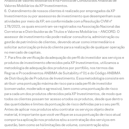
Analista de Valores Mobiliários e na Política de Conduta dos Analistas de
Valores Mobiliários da XP Investimentos.
O atendimento de nossos clientes é realizado por empregados da XP
Investimentos ou por assessores de investimento que desempenham suas
atividades por meio da XP, em conformidade com a Resolução CVM nº
178/2023, os quais encontram-se registrados na Associação Nacional das
Corretoras e Distribuidoras de Títulos e Valores Mobiliários – ANCORD. O
assessor de investimento não pode realizar consultoria, administração ou
gestão de patrimônio de clientes, devendo atuar como intermediário e
solicitar autorização prévia do cliente para a realização de qualquer operação
no mercado de capitais.
Para fins de verificação da adequação do perfil do investidor aos serviços e
produtos de investimento oferecidos pela XP Investimentos, utilizamos a
metodologia de adequação dos produtos por portfólio, nos termos das
Regras e Procedimentos ANBIMA de Suitability nº 01 e do Código ANBIMA
de Distribuição de Produtos de Investimento. Essa metodologia consiste em
atribuir uma pontuação máxima de risco para cada perfil de investidor
(conservador, moderado e agressivo), bem como uma pontuação de risco
para cada um dos produtos oferecidos pela XP Investimentos, de modo que
todos os clientes possam ter acesso a todos os produtos, desde que dentro
das quantidades e limites da pontuação de risco definidas para o seu perfil.
Antes de aplicar nos produtos e/ou contratar os serviços objeto deste
material, é importante que você verifique se a sua pontuação de risco atual
comporta a aplicação nos produtos e/ou a contratação dos serviços em
questão, bem como se há limitações de volume, concentração e/ou