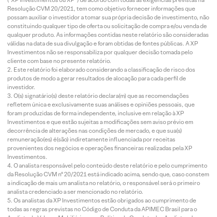
Resolução CVM 20/2021, tem como objetivo fornecer informações que
possam auxiliar o investidor a tomar sua própria decisão de investimento, não
constituindo qualquer tipo de oferta ou solicitação de compra e/ou venda de
qualquer produto. As informações contidas neste relatório são consideradas
válidas na data de sua divulgação e foram obtidas de fontes públicas. A XP
Investimentos não se responsabiliza por qualquer decisão tomada pelo
cliente com base no presente relatório.
Este relatório foi elaborado considerando a classificação de risco dos
produtos de modo a gerar resultados de alocação para cada perfil de
investidor.
O(s) signatário(s) deste relatório declara(m) que as recomendações
refletem única e exclusivamente suas análises e opiniões pessoais, que
foram produzidas de forma independente, inclusive em relação à XP
Investimentos e que estão sujeitas a modificações sem aviso prévio em
decorrência de alterações nas condições de mercado, e que sua(s)
remuneração(es) é(são) indiretamente influenciada por receitas
provenientes dos negócios e operações financeiras realizadas pela XP
Investimentos.
O analista responsável pelo conteúdo deste relatório e pelo cumprimento
da Resolução CVM nº 20/2021 está indicado acima, sendo que, caso constem
a indicação de mais um analista no relatório, o responsável será o primeiro
analista credenciado a ser mencionado no relatório.
Os analistas da XP Investimentos estão obrigados ao cumprimento de
todas as regras previstas no Código de Conduta da APIMEC Brasil para o