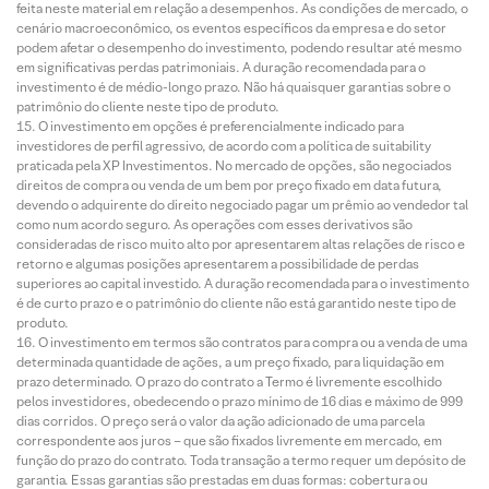
feita neste material em relação a desempenhos. As condições de mercado, o
cenário macroeconômico, os eventos específicos da empresa e do setor
podem afetar o desempenho do investimento, podendo resultar até mesmo
em significativas perdas patrimoniais. A duração recomendada para o
investimento é de médio-longo prazo. Não há quaisquer garantias sobre o
patrimônio do cliente neste tipo de produto.
O investimento em opções é preferencialmente indicado para
investidores de perfil agressivo, de acordo com a política de suitability
praticada pela XP Investimentos. No mercado de opções, são negociados
direitos de compra ou venda de um bem por preço fixado em data futura,
devendo o adquirente do direito negociado pagar um prêmio ao vendedor tal
como num acordo seguro. As operações com esses derivativos são
consideradas de risco muito alto por apresentarem altas relações de risco e
retorno e algumas posições apresentarem a possibilidade de perdas
superiores ao capital investido. A duração recomendada para o investimento
é de curto prazo e o patrimônio do cliente não está garantido neste tipo de
produto.
O investimento em termos são contratos para compra ou a venda de uma
determinada quantidade de ações, a um preço fixado, para liquidação em
prazo determinado. O prazo do contrato a Termo é livremente escolhido
pelos investidores, obedecendo o prazo mínimo de 16 dias e máximo de 999
dias corridos. O preço será o valor da ação adicionado de uma parcela
correspondente aos juros – que são fixados livremente em mercado, em
função do prazo do contrato. Toda transação a termo requer um depósito de
garantia. Essas garantias são prestadas em duas formas: cobertura ou