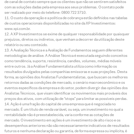
de canal de contato sempre que os clientes que não se sentirem satisfeitos
com as soluções dadas pela empresa aos seus problemas. O contato pode
ser realizado por meio do telefone: 0800 722 3710.
O custo da operação e a política de cobrança estão definidos nas tabelas
de custos operacionais disponibilizadas no site da XP Investimentos:
www.xpi.com.br.
A XP Investimentos se exime de qualquer responsabilidade por quaisquer
prejuízos, diretos ou indiretos, que venham a decorrer da utilização deste
relatório ou seu conteúdo.
A Avaliação Técnica e a Avaliação de Fundamentos seguem diferentes
metodologias de análise. A Análise Técnica é executada seguindo conceitos
como tendência, suporte, resistência, candles, volumes, médias móveis
entre outros. Já a Análise Fundamentalista utiliza como informação os
resultados divulgados pelas companhias emissoras e suas projeções. Desta
forma, as opiniões dos Analistas Fundamentalistas, que buscam os melhores
retornos dadas as condições de mercado, o cenário macroeconômico e os
eventos específicos da empresa e do setor, podem divergir das opiniões dos
Analistas Técnicos, que visam identificar os movimentos mais prováveis dos
preços dos ativos, com utilização de “stops” para limitar as possíveis perdas.
Ação é uma fração do capital de uma empresa que é negociada no
mercado. É um título de renda variável, ou seja, um investimento no qual a
rentabilidade não é preestabelecida, varia conforme as cotações de
mercado. O investimento em ações é um investimento de alto risco e os
desempenhos anteriores não são necessariamente indicativos de resultados
futuros e nenhuma declaração ou garantia, de forma expressa ou implícita, é