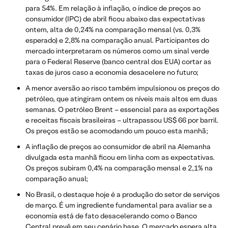
para 54%. Em relação à inflação, o índice de preços ao
consumidor (IPC) de abril ficou abaixo das expectativas
ontem, alta de 0,24% na comparação mensal (vs. 0,3%
esperado) e 2,8% na comparação anual. Participantes do
mercado interpretaram os números como um sinal verde
para o Federal Reserve (banco central dos EUA) cortar as
taxas de juros caso a economia desacelere no futuro;
A menor aversão ao risco também impulsionou os preços do
petróleo, que atingiram ontem os níveis mais altos em duas
semanas. O petróleo Brent – ​​essencial para as exportações
e receitas fiscais brasileiras – ultrapassou US$ 66 por barril.
Os preços estão se acomodando um pouco esta manhã;
A inflação de preços ao consumidor de abril na Alemanha
divulgada esta manhã ficou em linha com as expectativas.
Os preços subiram 0,4% na comparação mensal e 2,1% na
comparação anual;
No Brasil, o destaque hoje é a produção do setor de serviços
de março. É um ingrediente fundamental para avaliar se a
economia está de fato desacelerando como o Banco
Central prevê em seu cenário base. O mercado espera alta