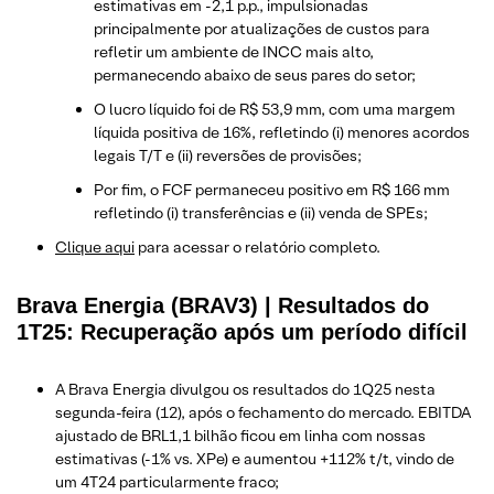
estimativas em -2,1 p.p., impulsionadas
principalmente por atualizações de custos para
refletir um ambiente de INCC mais alto,
permanecendo abaixo de seus pares do setor;
O lucro líquido foi de R$ 53,9 mm, com uma margem
líquida positiva de 16%, refletindo (i) menores acordos
legais T/T e (ii) reversões de provisões;
Por fim, o FCF permaneceu positivo em R$ 166 mm
refletindo (i) transferências e (ii) venda de SPEs;
Clique aqui
para acessar o relatório completo.
Brava Energia (BRAV3) | Resultados do
1T25: Recuperação após um período difícil
A Brava Energia divulgou os resultados do 1Q25 nesta
segunda-feira (12), após o fechamento do mercado. EBITDA
ajustado de BRL1,1 bilhão ficou em linha com nossas
estimativas (-1% vs. XPe) e aumentou +112% t/t, vindo de
um 4T24 particularmente fraco;