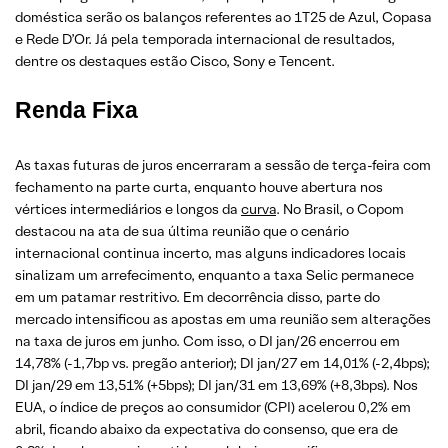
doméstica serão os balanços referentes ao 1T25 de Azul, Copasa
e Rede D’Or. Já pela temporada internacional de resultados,
dentre os destaques estão Cisco, Sony e Tencent.
Renda Fixa
As taxas futuras de juros encerraram a sessão de terça-feira com
fechamento na parte curta, enquanto houve abertura nos
vértices intermediários e longos da
curva
. No Brasil, o Copom
destacou na ata de sua última reunião que o cenário
internacional continua incerto, mas alguns indicadores locais
sinalizam um arrefecimento, enquanto a taxa Selic permanece
em um patamar restritivo. Em decorrência disso, parte do
mercado intensificou as apostas em uma reunião sem alterações
na taxa de juros em junho. Com isso, o DI jan/26 encerrou em
14,78% (-1,7bp vs. pregão anterior); DI jan/27 em 14,01% (-2,4bps);
DI jan/29 em 13,51% (+5bps); DI jan/31 em 13,69% (+8,3bps). Nos
EUA, o índice de preços ao consumidor (CPI) acelerou 0,2% em
abril, ficando abaixo da expectativa do consenso, que era de