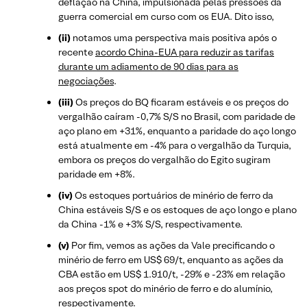
deflação na China, impulsionada pelas pressões da
guerra comercial em curso com os EUA. Dito isso,
(ii)
notamos uma perspectiva mais positiva após o
recente
acordo China-EUA para reduzir as tarifas
durante um adiamento de 90 dias para as
negociações
.
(iii)
Os preços do BQ ficaram estáveis e os preços do
vergalhão caíram -0,7% S/S no Brasil, com paridade de
aço plano em +31%, enquanto a paridade do aço longo
está atualmente em -4% para o vergalhão da Turquia,
embora os preços do vergalhão do Egito sugiram
paridade em +8%.
(iv)
Os estoques portuários de minério de ferro da
China estáveis S/S e os estoques de aço longo e plano
da China -1% e +3% S/S, respectivamente.
(v)
Por fim, vemos as ações da Vale precificando o
minério de ferro em US$ 69/t, enquanto as ações da
CBA estão em US$ 1.910/t, -29% e -23% em relação
aos preços spot do minério de ferro e do alumínio,
respectivamente.