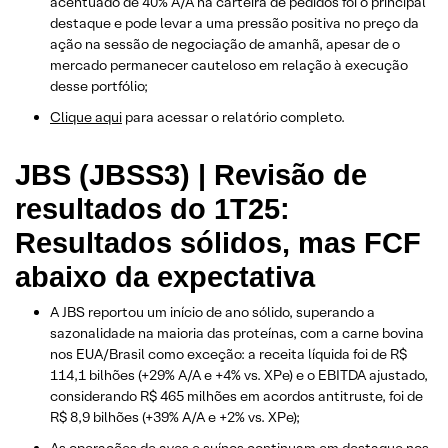
acentuado de 40% A/A na carteira de pedidos foi o principal
destaque e pode levar a uma pressão positiva no preço da
ação na sessão de negociação de amanhã, apesar de o
mercado permanecer cauteloso em relação à execução
desse portfólio;
​Clique aqui
para acessar o relatório completo.
JBS (JBSS3) | Revisão de
resultados do 1T25:
Resultados sólidos, mas FCF
abaixo da expectativa
A JBS reportou um início de ano sólido, superando a
sazonalidade na maioria das proteínas, com a carne bovina
nos EUA/Brasil como exceção: a receita líquida foi de R$
114,1 bilhões (+29% A/A e +4% vs. XPe) e o EBITDA ajustado,
considerando R$ 465 milhões em acordos antitruste, foi de
R$ 8,9 bilhões (+39% A/A e +2% vs. XPe);