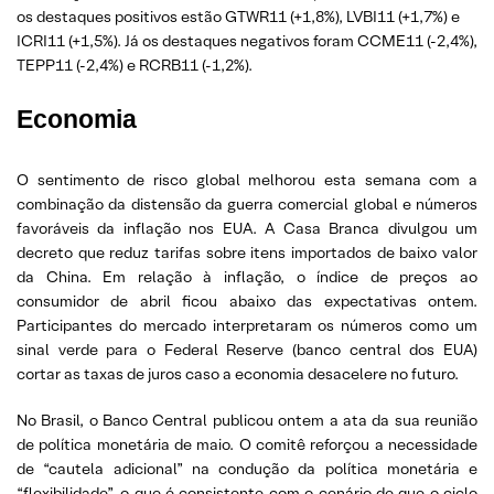
os destaques positivos estão GTWR11 (+1,8%), LVBI11 (+1,7%) e
ICRI11 (+1,5%). Já os destaques negativos foram CCME11 (-2,4%),
TEPP11 (-2,4%) e RCRB11 (-1,2%).
Economia
O sentimento de risco global melhorou esta semana com a
combinação da distensão da guerra comercial global e números
favoráveis ​​da inflação nos EUA. A Casa Branca divulgou um
decreto que reduz tarifas sobre itens importados de baixo valor
da China. Em relação à inflação, o índice de preços ao
consumidor de abril ficou abaixo das expectativas ontem.
Participantes do mercado interpretaram os números como um
sinal verde para o Federal Reserve (banco central dos EUA)
cortar as taxas de juros caso a economia desacelere no futuro.
No Brasil, o Banco Central publicou ontem a ata da sua reunião
de política monetária de maio. O comitê reforçou a necessidade
de “cautela adicional” na condução da política monetária e
“flexibilidade”, o que é consistente com o cenário de que o ciclo