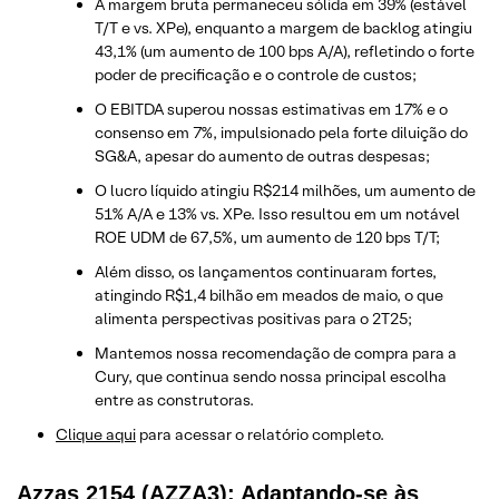
A margem bruta permaneceu sólida em 39% (estável
T/T e vs. XPe), enquanto a margem de backlog atingiu
43,1% (um aumento de 100 bps A/A), refletindo o forte
poder de precificação e o controle de custos;
O EBITDA superou nossas estimativas em 17% e o
consenso em 7%, impulsionado pela forte diluição do
SG&A, apesar do aumento de outras despesas;
O lucro líquido atingiu R$214 milhões, um aumento de
51% A/A e 13% vs. XPe. Isso resultou em um notável
ROE UDM de 67,5%, um aumento de 120 bps T/T;
Além disso, os lançamentos continuaram fortes,
atingindo R$1,4 bilhão em meados de maio, o que
alimenta perspectivas positivas para o 2T25;
Mantemos nossa recomendação de compra para a
Cury, que continua sendo nossa principal escolha
entre as construtoras.
Clique aqui
para acessar o relatório completo.
Azzas 2154 (AZZA3): Adaptando-se às