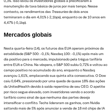
0,3%. Isso levou os investidores globais a precificarem a
manutenção da taxa básica de juros por mais tempo. Nesse
contexto, os rendimentos das
Treasuries
de dois anos
terminaram o dia em 4,01% (-2,1bps), enquanto os de 10 anos em
4,47% (-0,1bp).
Mercados globais
Nesta quarta-feira (14), os futuros dos EUA operam próximos da
estabilidade (S&P 500: -0,1%; Nasdaq 100: -0,1%) após mais um
dia positivo para o mercado, impulsionado pela trégua tarifária
entre EUA e China. Na véspera, o S&P 500 subiu 0,72% e voltou ao
campo positivo no acumulado do ano, enquanto o Nasdaq
avançou 1,61%, emplacando sua quinta alta consecutiva. O Dow
caiu 0,64%, pressionado por uma queda de quase 18% das ações
da UnitedHealth devido à saída repentina de seu CEO. O apetite
por risco segue elevado, com investidores vendo o acordo
tarifário como sinal de que nenhuma das partes deseja
intensificar o conflito. Techs lideraram os ganhos, com Nvidia
saltando mais de 5% após anunciar a venda de 18 mil chips de IA