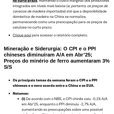
no curto prazo
, mantendo o custo marginal dos produtores
integrados em níveis mais baixos (
e, portanto, os preços de
cavacos de madeira importados
) até que a disponibilidade
doméstica de madeira na China se normalize,
permanecendo como uma preocupação para os preços da
celulose no curto prazo;
Clique aqui
para acessar o relatório completo.
Mineração e Siderurgia: O CPI e o PPI
chineses diminuíram A/A em Abr’25;
Preços do minério de ferro aumentaram 3%
S/S
Os principais temas da semana foram o CPI e o PPI
chineses e o novo acordo entre a China e os EUA.
Notamos:
(i)
De acordo com o NBS, o CPI chinês caiu -0,1% A/A
em Abr’25, enquanto o PPI diminuiu -2,7% A/A,
aumentando as preocupações sobre uma possível