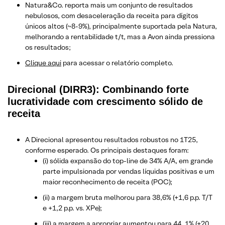
Natura&Co. reporta mais um conjunto de resultados
nebulosos, com desaceleração da receita para dígitos
únicos altos (~8-9%), principalmente suportada pela Natura,
melhorando a rentabilidade t/t, mas a Avon ainda pressiona
os resultados;
Clique aqui
para acessar o relatório completo.
Direcional (DIRR3): Combinando forte
lucratividade com crescimento sólido de
receita
A Direcional apresentou resultados robustos no 1T25,
conforme esperado. Os principais destaques foram:
(i) sólida expansão do top-line de 34% A/A, em grande
parte impulsionada por vendas líquidas positivas e um
maior reconhecimento de receita (POC);
(ii) a margem bruta melhorou para 38,6% (+1,6 p.p. T/T
e +1,2 p.p. vs. XPe);
(iii) a margem a apropriar aumentou para 44. 1% (+20