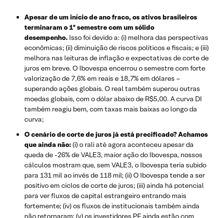
Apesar de um início de ano fraco, os ativos brasileiros
terminaram o 1º semestre com um sólido
desempenho.
Isso foi devido a: (i) melhora das perspectivas
econômicas; (ii) diminuição de riscos políticos e fiscais; e (iii)
melhora nas leituras de inflação e expectativas de corte de
juros em breve. O Ibovespa encerrou o semestre com forte
valorização de 7,6% em reais e 18,7% em dólares –
superando ações globais. O real também superou outras
moedas globais, com o dólar abaixo de R$5,00. A curva DI
também reagiu bem, com taxas mais baixas ao longo da
curva;
O cenário de corte de juros já está precificado? Achamos
que ainda não:
(i) o rali até agora aconteceu apesar da
queda de -26% de VALE3, maior ação do Ibovespa, nossos
cálculos mostram que, sem VALE3, o Ibovespa teria subido
para 131 mil ao invés de 118 mil; (ii) O Ibovespa tende a ser
positivo em ciclos de corte de juros; (iii) ainda há potencial
para ver fluxos de capital estrangeiro entrando mais
fortemente; (iv) os fluxos de institucionais também ainda
não retornaram; (v) os investidores PF ainda estão com