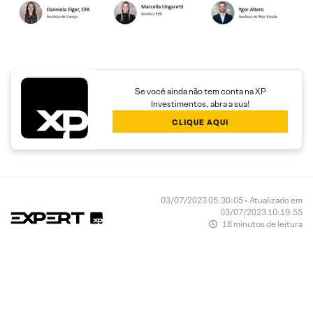
Se você ainda não tem conta na XP
Investimentos, abra a sua!
CLIQUE AQUI
03/07/2023 05:30:05 • Atualizado em
03/07/2023 10:19:55
18 minutos de leitura