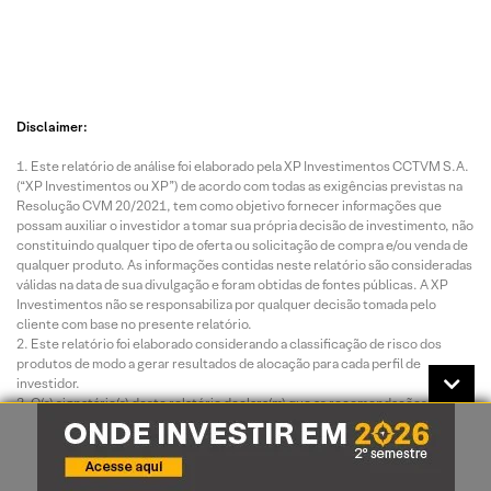
Disclaimer:
Este relatório de análise foi elaborado pela XP Investimentos CCTVM S.A.
(“XP Investimentos ou XP”) de acordo com todas as exigências previstas na
Resolução CVM 20/2021, tem como objetivo fornecer informações que
possam auxiliar o investidor a tomar sua própria decisão de investimento, não
constituindo qualquer tipo de oferta ou solicitação de compra e/ou venda de
qualquer produto. As informações contidas neste relatório são consideradas
válidas na data de sua divulgação e foram obtidas de fontes públicas. A XP
Investimentos não se responsabiliza por qualquer decisão tomada pelo
cliente com base no presente relatório.
Este relatório foi elaborado considerando a classificação de risco dos
produtos de modo a gerar resultados de alocação para cada perfil de
investidor.
O(s) signatário(s) deste relatório declara(m) que as recomendações
refletem única e exclusivamente suas análises e opiniões pessoais, que
foram produzidas de forma independente, inclusive em relação à XP
Investimentos e que estão sujeitas a modificações sem aviso prévio em
decorrência de alterações nas condições de mercado, e que sua(s)