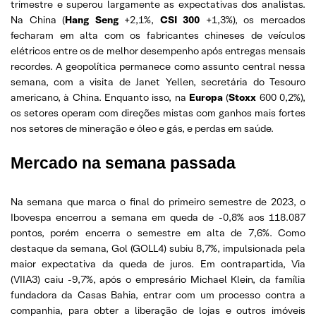
trimestre e superou largamente as expectativas dos analistas.
Na China (
Hang Seng
+2,1%,
CSI 300
+1,3%), os mercados
fecharam em alta com os fabricantes chineses de veículos
elétricos entre os de melhor desempenho após entregas mensais
recordes. A geopolítica permanece como assunto central nessa
semana, com a visita de Janet Yellen, secretária do Tesouro
americano, à China. Enquanto isso, na
Europa
(
Stoxx
600 0,2%),
os setores operam com direções mistas com ganhos mais fortes
nos setores de mineração e óleo e gás, e perdas em saúde.
Mercado na semana passada
Na semana que marca o final do primeiro semestre de 2023, o
Ibovespa encerrou a semana em queda de -0,8% aos 118.087
pontos, porém encerra o semestre em alta de 7,6%. Como
destaque da semana, Gol (GOLL4) subiu 8,7%, impulsionada pela
maior expectativa da queda de juros. Em contrapartida, Via
(VIIA3) caiu -9,7%, após o empresário Michael Klein, da família
fundadora da Casas Bahia, entrar com um processo contra a
companhia, para obter a liberação de lojas e outros imóveis