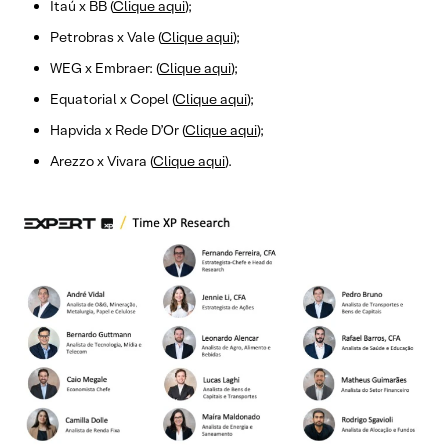
Itaú x BB (
Clique aqui
);
Petrobras x Vale (
Clique aqui
);
WEG x Embraer: (
Clique aqui
);
Equatorial x Copel (
Clique aqui
);
Hapvida x Rede D’Or (
Clique aqui
);
Arezzo x Vivara (
Clique aqui
).