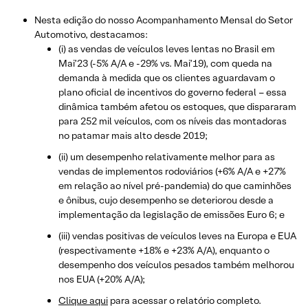
Nesta edição do nosso Acompanhamento Mensal do Setor
Automotivo, destacamos:
(i) as vendas de veículos leves lentas no Brasil em
Mai’23 (-5% A/A e -29% vs. Mai’19), com queda na
demanda à medida que os clientes aguardavam o
plano oficial de incentivos do governo federal – essa
dinâmica também afetou os estoques, que dispararam
para 252 mil veículos, com os níveis das montadoras
no patamar mais alto desde 2019;
(ii) um desempenho relativamente melhor para as
vendas de implementos rodoviários (+6% A/A e +27%
em relação ao nível pré-pandemia) do que caminhões
e ônibus, cujo desempenho se deteriorou desde a
implementação da legislação de emissões Euro 6; e
(iii) vendas positivas de veículos leves na Europa e EUA
(respectivamente +18% e +23% A/A), enquanto o
desempenho dos veículos pesados também melhorou
nos EUA (+20% A/A);
Clique aqui
para acessar o relatório completo.