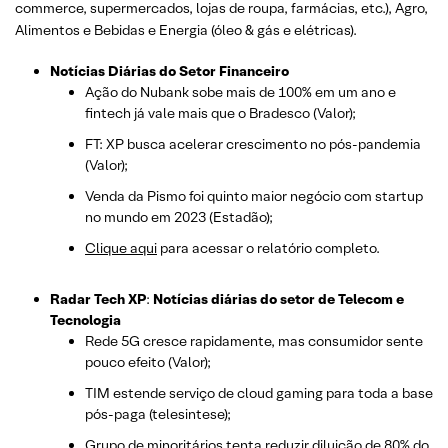
commerce, supermercados, lojas de roupa, farmácias, etc.)
, Agro,
Alimentos e Bebidas e Energia (óleo & gás e elétricas).
Notícias Diárias do Setor Financeiro
Ação do Nubank sobe mais de 100% em um ano e
fintech já vale mais que o Bradesco (Valor);
FT: XP busca acelerar crescimento no pós-pandemia
(Valor);
Venda da Pismo foi quinto maior negócio com startup
no mundo em 2023 (Estadão);
Clique aqui
para acessar o relatório completo.
Radar Tech XP
:
Notícias diárias do setor de Telecom e
Tecnologia
Rede 5G cresce rapidamente, mas consumidor sente
pouco efeito (Valor);
TIM estende serviço de cloud gaming para toda a base
pós-paga (telesintese);
Grupo de minoritários tenta reduzir diluição de 80% do