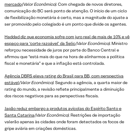
mercado
(Valor Econômico).
Com chegada de novos diretores,
comunicação do BC será ponto de atenção. O início de um ciclo
de flexibilização monetária é certo, mas a magnitude do ajuste a
ser promovido pelo colegiado é um ponto que divide os agentes.
​​​​​​​Haddad diz que economia sofre com juro real de mais de 10% e vê
espaço para ‘corte razoável’ da Selic
(Valor Econômico).
Ministro
reforçou necessidade de juros por parte do Banco Central e
afirmou que “está mais do que na hora de alinharmos a política
fiscal e monetária” e que a inflação está controlada.
​​​​​​​Agência DBRS eleva rating do Brasil para BB, com perspectiva
estável
(Valor Econômico).
Segundo a agência, a quarta maior de
rating do mundo, a revisão reflete principalmente a diminuição
dos riscos negativos para as perspectivas fiscais.
​​​​​​​Japão reduz embargo a produtos avícolas do Espírito Santo e
Santa Catarina
(Valor Econômico).
Restrições de importação
valerão apenas às cidades onde foram detectados os focos de
gripe aviária em criações domésticas.