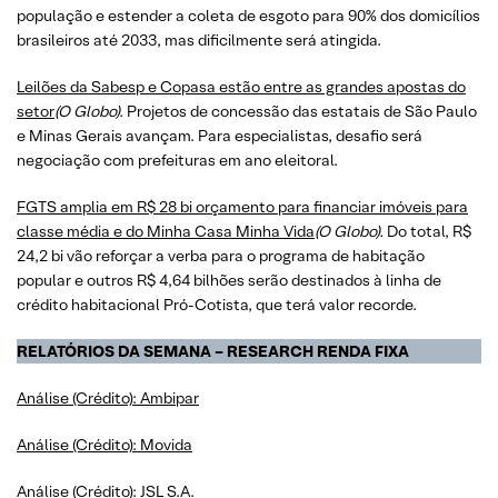
população e estender a coleta de esgoto para 90% dos domicílios
brasileiros até 2033, mas dificilmente será atingida.
Leilões da Sabesp e Copasa estão entre as grandes apostas do
setor
(O Globo).
Projetos de concessão das estatais de São Paulo
e Minas Gerais avançam. Para especialistas, desafio será
negociação com prefeituras em ano eleitoral.
FGTS amplia em R$ 28 bi orçamento para financiar imóveis para
classe média e do Minha Casa Minha Vida
(O Globo).
Do total, R$
24,2 bi vão reforçar a verba para o programa de habitação
popular e outros R$ 4,64 bilhões serão destinados à linha de
crédito habitacional Pró-Cotista, que terá valor recorde.
RELATÓRIOS DA SEMANA – RESEARCH RENDA FIXA
Análise (Crédito): Ambipar
Análise (Crédito): Movida
Análise (Crédito): JSL S.A.