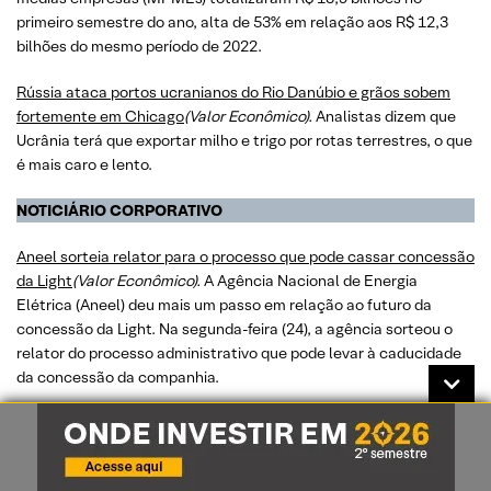
primeiro semestre do ano, alta de 53% em relação aos R$ 12,3
bilhões do mesmo período de 2022.
​​​​​​​Rússia ataca portos ucranianos do Rio Danúbio e grãos sobem
fortemente em Chicago
(Valor Econômico).
Analistas dizem que
Ucrânia terá que exportar milho e trigo por rotas terrestres, o que
é mais caro e lento.
NOTICIÁRIO CORPORATIVO
Aneel sorteia relator para o processo que pode cassar concessão
da Light
(Valor Econômico).
A Agência Nacional de Energia
Elétrica (Aneel) deu mais um passo em relação ao futuro da
concessão da Light. Na segunda-feira (24), a agência sorteou o
relator do processo administrativo que pode levar à caducidade
da concessão da companhia.
Rede D’Or negocia corretora por R$ 1 bi
(Valor Econômico).
A Rede
D’Or está em negociações avançadas para a venda de sua
corretora de planos de saúde, dental, seguros de vida e