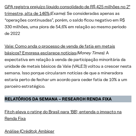
GPA registra prejuízo líquido consolidado de R$ 425 milhões no 2º
trimestre, alta de 146%
(Exame).
Se consideradas apenas as
“operações continuadas”, porém, o saldo ficou negativo em R$
330 milhões, uma piora de 54,6% em relação ao mesmo período
de 2022
Vale: Como anda o processo de venda de fatia em metais
básicos? Empresa esclarece notícias
(Money Times).
A
expectativa em relação à venda de participação minoritária da
unidade de metais básicos da Vale (VALE3) voltou a crescer nesta
semana. Isso porque circularam notícias de que a mineradora
estaria perto de fechar um acordo para ceder fatia de 10% a um
parceiro estratégico.
RELATÓRIOS DA SEMANA – RESEARCH RENDA FIXA
Fitch eleva o rating do Brasil para ‘BB’; entenda o impacto na
Renda Fixa
Análise (Crédito): Ambipar