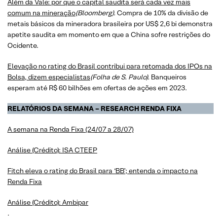
Além da Vale: por que o capital saudita será cada vez mais
comum na mineração
(Bloomberg).
Compra de 10% da divisão de
metais básicos da mineradora brasileira por US$ 2,6 bi demonstra
apetite saudita em momento em que a China sofre restrições do
Ocidente.
​​​​​​​Elevação no rating do Brasil contribui para retomada dos IPOs na
Bolsa, dizem especialistas
(Folha de S. Paulo).
Banqueiros
esperam até R$ 60 bilhões em ofertas de ações em 2023.
RELATÓRIOS DA SEMANA – RESEARCH RENDA FIXA
A semana na Renda Fixa (24/07 a 28/07)
Análise (Crédito): ISA CTEEP
Fitch eleva o rating do Brasil para ‘BB’; entenda o impacto na
Renda Fixa
Análise (Crédito): Ambipar
.