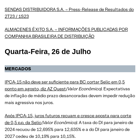
SENDAS DISTRIBUIDORA S.A. – Press-Release de Resultados do
2T23 / 1S23
ALMACENES ÉXITO S.A. – INFORMAÇÕES PUBLICADAS POR
COMPANHIA BRASILEIRA DE DISTRIBUIÇÃO
Quarta-Feira, 26 de Julho
MERCADOS
​​​​​​​IPCA-15 não deve ser suficiente para BC cortar Selic em 0,5
ponto em agosto, diz AZ Quest
(Valor Econômico).
Expectativas
de inflação de médio prazo desancoradas devem impedir redução
mais agressiva nos juros.
​​​​​​​Após IPCA-15, juros futuros recuam e cresce aposta para corte
de 0,5 p.p. da Selic
(Valor Econômico).
A taxa do DI para janeiro de
2024 recuou de 12,695% para 12,635% e a do DI para janeiro de
2027 cedeu de 10,19% para 10,15%.