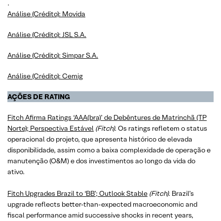
.
Análise (Crédito): Movida
Análise (Crédito): JSL S.A.
Análise (Crédito): Simpar S.A.
Análise (Crédito): Cemig
AÇÕES DE RATING
Fitch Afirma Ratings ‘AAA(bra)’ de Debêntures de Matrinchã (TP
Norte); Perspectiva Estável
(Fitch).
Os ratings refletem o status
operacional do projeto, que apresenta histórico de elevada
disponibilidade, assim como a baixa complexidade de operação e
manutenção (O&M) e dos investimentos ao longo da vida do
ativo.
Fitch Upgrades Brazil to ‘BB’; Outlook Stable
(Fitch).
Brazil’s
upgrade reflects better-than-expected macroeconomic and
fiscal performance amid successive shocks in recent years,