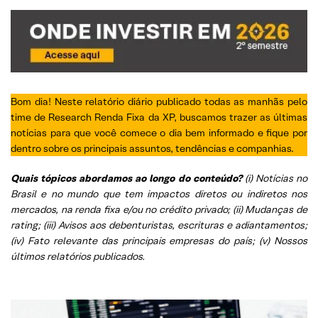
Segunda-Feira, 17 de Julho
Sexta-Feira, 14 de Julho
Quinta-Feira, 13 de Julho
Bom dia! Neste relatório diário publicado todas as manhãs pelo
Quarta-Feira, 12 de Julho
time de Research Renda Fixa da XP, buscamos trazer as últimas
notícias para que você comece o dia bem informado e fique por
Terça-Feira, 11 de Julho
dentro sobre os principais assuntos, tendências e companhias.
Sexta-Feira, 07 de Julho
Quais tópicos abordamos ao longo do conteúdo?
(i) Notícias no
Quinta-Feira, 06 de Julho
Brasil e no mundo que tem impactos diretos ou indiretos nos
mercados, na renda fixa e/ou no crédito privado; (ii) Mudanças de
Quarta-Feira, 05 de Julho
rating; (iii) Avisos aos debenturistas, escrituras e adiantamentos;
(iv) Fato relevante das principais empresas do país; (v) Nossos
Terça-Feira, 04 de Julho
últimos relatórios publicados.
Segunda-Feira, 03 de Julho