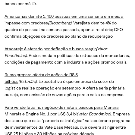
banco por má-fé.
Americanas demite 1.400 pessoas em uma semana em meio a
impasse com credores
(Bloomberg).
Varejista demite 4% do
quadro de pessoal na semana passada, aponta relatório; CFO
confirma objeções de credores ao plano de recuperação.
Atacarejo é afetado por deflação e busca reagir
(Valor
Econômico).
Redes mudam políticas de estoques de mercadorias,
condições de pagamento com a indústria e ações promocionais.
Rumo prepara oferta de ações de R$ 5
bilhões
(Estadão).
Expectativa é que empresa do setor de
logística realize operação em setembro. A oferta seria primária,
ou seja, com emissão de novas ações para o caixa da empresa.
​​​​​​​Vale vende fatia no negócio de metais básicos para Manara
Minerals e Engine No. 1 por US$ 3,4 bi
(Valor Econômico).
Empresa
destacou que esta “parceria estratégica” vai acelerar o programa
de investimentos da Vale Base Metals, que deverá atingir entre
US$ 25 bilhões e 30 bilhões na próxima década.