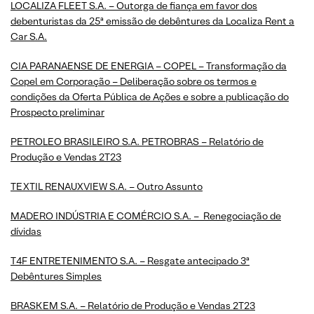
LOCALIZA FLEET S.A. – Outorga de fiança em favor dos
debenturistas da 25ª emissão de debêntures da Localiza Rent a
Car S.A.
CIA PARANAENSE DE ENERGIA – COPEL – Transformação da
Copel em Corporação – Deliberação sobre os termos e
condições da Oferta Pública de Ações e sobre a publicação do
Prospecto preliminar
PETROLEO BRASILEIRO S.A. PETROBRAS – Relatório de
Produção e Vendas 2T23
TEXTIL RENAUXVIEW S.A. – Outro Assunto
MADERO INDÚSTRIA E COMÉRCIO S.A. – Renegociação de
dívidas
T4F ENTRETENIMENTO S.A. – Resgate antecipado 3ª
Debêntures Simples
BRASKEM S.A. – Relatório de Produção e Vendas 2T23