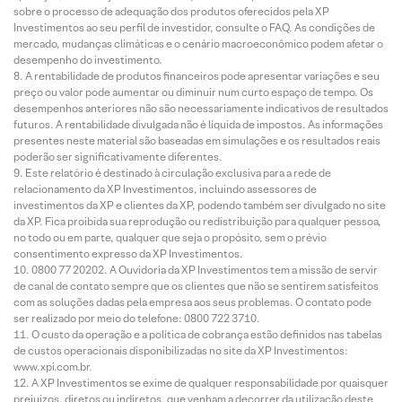
sobre o processo de adequação dos produtos oferecidos pela XP
Investimentos ao seu perfil de investidor, consulte o FAQ. As condições de
mercado, mudanças climáticas e o cenário macroeconômico podem afetar o
desempenho do investimento.
A rentabilidade de produtos financeiros pode apresentar variações e seu
preço ou valor pode aumentar ou diminuir num curto espaço de tempo. Os
desempenhos anteriores não são necessariamente indicativos de resultados
futuros. A rentabilidade divulgada não é líquida de impostos. As informações
presentes neste material são baseadas em simulações e os resultados reais
poderão ser significativamente diferentes.
Este relatório é destinado à circulação exclusiva para a rede de
relacionamento da XP Investimentos, incluindo assessores de
investimentos da XP e clientes da XP, podendo também ser divulgado no site
da XP. Fica proibida sua reprodução ou redistribuição para qualquer pessoa,
no todo ou em parte, qualquer que seja o propósito, sem o prévio
consentimento expresso da XP Investimentos.
0800 77 20202. A Ouvidoria da XP Investimentos tem a missão de servir
de canal de contato sempre que os clientes que não se sentirem satisfeitos
com as soluções dadas pela empresa aos seus problemas. O contato pode
ser realizado por meio do telefone: 0800 722 3710.
O custo da operação e a política de cobrança estão definidos nas tabelas
de custos operacionais disponibilizadas no site da XP Investimentos:
www.xpi.com.br.
A XP Investimentos se exime de qualquer responsabilidade por quaisquer
prejuízos, diretos ou indiretos, que venham a decorrer da utilização deste