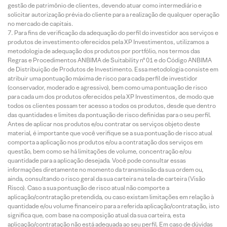
gestão de patrimônio de clientes, devendo atuar como intermediário e
solicitar autorização prévia do cliente para a realização de qualquer operação
no mercado de capitais.
Para fins de verificação da adequação do perfil do investidor aos serviços e
produtos de investimento oferecidos pela XP Investimentos, utilizamos a
metodologia de adequação dos produtos por portfólio, nos termos das
Regras e Procedimentos ANBIMA de Suitability nº 01 e do Código ANBIMA
de Distribuição de Produtos de Investimento. Essa metodologia consiste em
atribuir uma pontuação máxima de risco para cada perfil de investidor
(conservador, moderado e agressivo), bem como uma pontuação de risco
para cada um dos produtos oferecidos pela XP Investimentos, de modo que
todos os clientes possam ter acesso a todos os produtos, desde que dentro
das quantidades e limites da pontuação de risco definidas para o seu perfil.
Antes de aplicar nos produtos e/ou contratar os serviços objeto deste
material, é importante que você verifique se a sua pontuação de risco atual
comporta a aplicação nos produtos e/ou a contratação dos serviços em
questão, bem como se há limitações de volume, concentração e/ou
quantidade para a aplicação desejada. Você pode consultar essas
informações diretamente no momento da transmissão da sua ordem ou,
ainda, consultando o risco geral da sua carteira na tela de carteira (Visão
Risco). Caso a sua pontuação de risco atual não comporte a
aplicação/contratação pretendida, ou caso existam limitações em relação à
quantidade e/ou volume financeiro para a referida aplicação/contratação, isto
significa que, com base na composição atual da sua carteira, esta
aplicação/contratação não está adequada ao seu perfil. Em caso de dúvidas