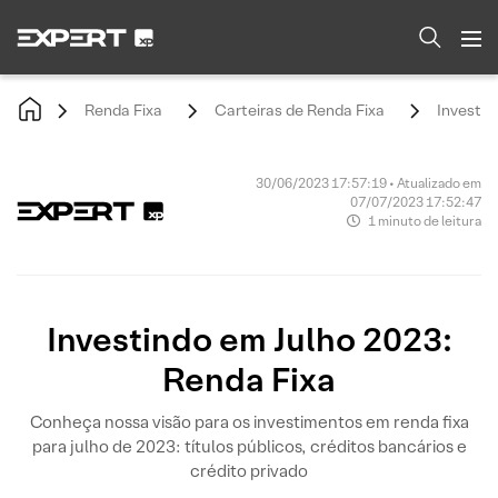
Renda Fixa
Carteiras de Renda Fixa
Investin
30/06/2023 17:57:19 • Atualizado em
07/07/2023 17:52:47
1 minuto de leitura
Investindo em Julho 2023:
Renda Fixa
Conheça nossa visão para os investimentos em renda fixa
para julho de 2023: títulos públicos, créditos bancários e
crédito privado