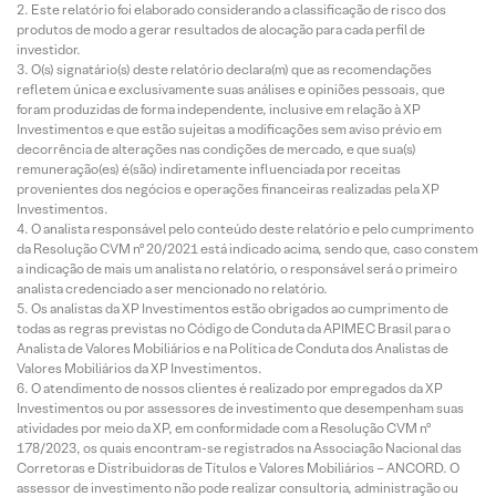
Este relatório foi elaborado considerando a classificação de risco dos
produtos de modo a gerar resultados de alocação para cada perfil de
investidor.
O(s) signatário(s) deste relatório declara(m) que as recomendações
refletem única e exclusivamente suas análises e opiniões pessoais, que
foram produzidas de forma independente, inclusive em relação à XP
Investimentos e que estão sujeitas a modificações sem aviso prévio em
decorrência de alterações nas condições de mercado, e que sua(s)
remuneração(es) é(são) indiretamente influenciada por receitas
provenientes dos negócios e operações financeiras realizadas pela XP
Investimentos.
O analista responsável pelo conteúdo deste relatório e pelo cumprimento
da Resolução CVM nº 20/2021 está indicado acima, sendo que, caso constem
a indicação de mais um analista no relatório, o responsável será o primeiro
analista credenciado a ser mencionado no relatório.
Os analistas da XP Investimentos estão obrigados ao cumprimento de
todas as regras previstas no Código de Conduta da APIMEC Brasil para o
Analista de Valores Mobiliários e na Política de Conduta dos Analistas de
Valores Mobiliários da XP Investimentos.
O atendimento de nossos clientes é realizado por empregados da XP
Investimentos ou por assessores de investimento que desempenham suas
atividades por meio da XP, em conformidade com a Resolução CVM nº
178/2023, os quais encontram-se registrados na Associação Nacional das
Corretoras e Distribuidoras de Títulos e Valores Mobiliários – ANCORD. O
assessor de investimento não pode realizar consultoria, administração ou