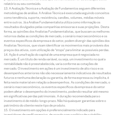
relatório ou seu conteúdo.
A Avaliação Técnica e a Avaliação de Fundamentos seguem diferentes
metodologias de análise. A Análise Técnica é executada seguindo conceitos
como tendência, suporte, resistência, candles, volumes, médias móveis
entre outros. Já a Análise Fundamentalista utiliza como informação os
resultados divulgados pelas companhias emissoras e suas projeções. Desta
forma, as opiniões dos Analistas Fundamentalistas, que buscam os melhores
retornos dadas as condições de mercado, o cenário macroeconômico e os
eventos específicos da empresa e do setor, podem divergir das opiniões dos
Analistas Técnicos, que visam identificar os movimentos mais prováveis dos
preços dos ativos, com utilização de “stops” para limitar as possíveis perdas.
Ação é uma fração do capital de uma empresa que é negociada no
mercado. É um título de renda variável, ou seja, um investimento no qual a
rentabilidade não é preestabelecida, varia conforme as cotações de
mercado. O investimento em ações é um investimento de alto risco e os
desempenhos anteriores não são necessariamente indicativos de resultados
futuros e nenhuma declaração ou garantia, de forma expressa ou implícita, é
feita neste material em relação a desempenhos. As condições de mercado, o
cenário macroeconômico, os eventos específicos da empresa e do setor
podem afetar o desempenho do investimento, podendo resultar até mesmo
em significativas perdas patrimoniais. A duração recomendada para o
investimento é de médio-longo prazo. Não há quaisquer garantias sobre o
patrimônio do cliente neste tipo de produto.
O investimento em opções é preferencialmente indicado para
investidores de perfil agressivo, de acordo com a política de suitability