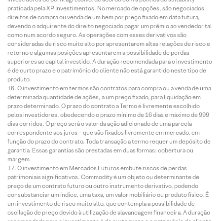
praticada pela XP Investimentos. No mercado de opções, são negociados
direitos de compra ou venda de um bem por preço fixado em data futura,
devendo o adquirente do direito negociado pagar um prêmio ao vendedor tal
como num acordo seguro. As operações com esses derivativos são
consideradas de risco muito alto por apresentarem altas relações de risco e
retorno e algumas posições apresentarem a possibilidade de perdas
superiores ao capital investido. A duração recomendada para o investimento
é de curto prazo e o patrimônio do cliente não está garantido neste tipo de
produto.
O investimento em termos são contratos para compra ou a venda de uma
determinada quantidade de ações, a um preço fixado, para liquidação em
prazo determinado. O prazo do contrato a Termo é livremente escolhido
pelos investidores, obedecendo o prazo mínimo de 16 dias e máximo de 999
dias corridos. O preço será o valor da ação adicionado de uma parcela
correspondente aos juros – que são fixados livremente em mercado, em
função do prazo do contrato. Toda transação a termo requer um depósito de
garantia. Essas garantias são prestadas em duas formas: cobertura ou
margem.
O investimento em Mercados Futuros embute riscos de perdas
patrimoniais significativos. Commodity é um objeto ou determinante de
preço de um contrato futuro ou outro instrumento derivativo, podendo
consubstanciar um índice, uma taxa, um valor mobiliário ou produto físico. É
um investimento de risco muito alto, que contempla a possibilidade de
oscilação de preço devido à utilização de alavancagem financeira. A duração