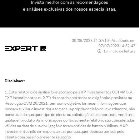
Invista melhor com as recomendações
e análises exclusivas dos nossos especialistas.
30/06/2023 14:57:19 • Atualizado em
07/07/2023 14:52:47
1 minuto de leitura
Disclaimer:
Este relatório de análise foi elaborado pela XP Investimentos CCTVM S.A.
(“XP Investimentos ou XP”) de acordo com todas as exigências previstas na
Resolução CVM 20/2021, tem como objetivo fornecer informações que
possam auxiliar o investidor a tomar sua própria decisão de investimento, não
constituindo qualquer tipo de oferta ou solicitação de compra e/ou venda de
qualquer produto. As informações contidas neste relatório são consideradas
válidas na data de sua divulgação e foram obtidas de fontes públicas. A XP
Investimentos não se responsabiliza por qualquer decisão tomada pelo
cliente com base no presente relatório.