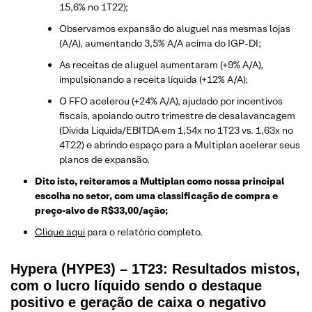
15,6% no 1T22);
Observamos expansão do aluguel nas mesmas lojas
(A/A), aumentando 3,5% A/A acima do IGP-DI;
As receitas de aluguel aumentaram (+9% A/A),
impulsionando a receita líquida (+12% A/A);
O FFO acelerou (+24% A/A), ajudado por incentivos
fiscais, apoiando outro trimestre de desalavancagem
(Dívida Líquida/EBITDA em 1,54x no 1T23 vs. 1,63x no
4T22) e abrindo espaço para a Multiplan acelerar seus
planos de expansão.
Dito isto, reiteramos a Multiplan como nossa principal
escolha no setor, com uma classificação de compra e
preço-alvo de R$33,00/ação;
Clique aqui
para o relatório completo.
Hypera (HYPE3) – 1T23: Resultados mistos,
com o lucro líquido sendo o destaque
positivo e geração de caixa o negativo