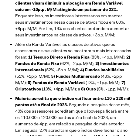
clientes visam diminuir a alocação em Renda Variável
caiu em -10p.p. M/M atingindo um patamar de 22%.
Enquanto isso, os investidores interessados em manter
seus investimentos nessa classe de ativos ficou em 60%,
+8p.p. M/M. Por fim, 19% dos clientes pretendem aumentar
seus investimentos na classe de ativos, +3p.p. M/M;
Além de Renda Variável, as classes de ativos que os
assessores e seus clientes se mostraram mais interessados
foram:
1) Tesouro Direto e Renda Fixa
(83%, +4p.p. M/M);
2)
Fundos de Renda Fixa
(62%, -2p.p. M/M);
3) Investimentos
Internacionais
(52%, -5p.p. M/M);
4) Fundos Imobiliários
(51%, +1p.p. M/M);
5) Fundos Multimercado
(48%, -2p.p.
M/M);
6) Fundos de Renda Variável
(13%, +1p.p. M/M);
7)
Criptoativos
(10%, +4p.p. M/M); e
8) Ouro
(5%, -1p.p. M/M);
Maioria acredita que o índice vai ficar entre 110 e 120 mil
pontos até o final de 2023.
Segundo a pesquisa desse mês,
40% dos assessores acreditam que o Ibovespa ficará entre
os 110.000 e 120.000 pontos até o final de 2023, um
aumento de 4p.p. em relação a pesquisa do mês anterior.
Em seguida, 27% acreditam que o índice deve fechar o ano