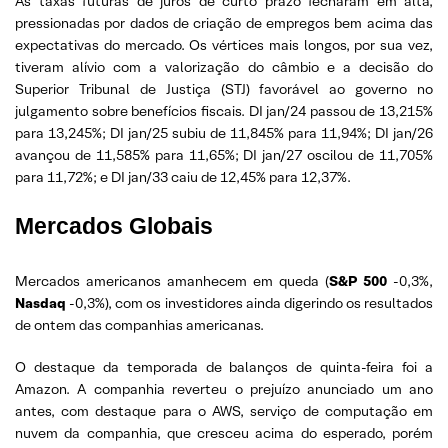
As taxas futuras de juros de curto prazo fecharam em alta,
pressionadas por dados de criação de empregos bem acima das
expectativas do mercado. Os vértices mais longos, por sua vez,
tiveram alívio com a valorização do câmbio e a decisão do
Superior Tribunal de Justiça (STJ) favorável ao governo no
julgamento sobre benefícios fiscais. DI jan/24 passou de 13,215%
para 13,245%; DI jan/25 subiu de 11,845% para 11,94%; DI jan/26
avançou de 11,585% para 11,65%; DI jan/27 oscilou de 11,705%
para 11,72%; e DI jan/33 caiu de 12,45% para 12,37%.
Mercados Globais
Mercados americanos amanhecem em queda (
S&P 500
-0,3%,
Nasdaq
-0,3%), com os investidores ainda digerindo os resultados
de ontem das companhias americanas.
O destaque da temporada de balanços de quinta-feira foi a
Amazon. A companhia reverteu o prejuízo anunciado um ano
antes, com destaque para o AWS, serviço de computação em
nuvem da companhia, que cresceu acima do esperado, porém