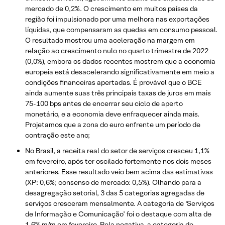
mercado de 0,2%. O crescimento em muitos países da
região foi impulsionado por uma melhora nas exportações
líquidas, que compensaram as quedas em consumo pessoal.
O resultado mostrou uma aceleração na margem em
relação ao crescimento nulo no quarto trimestre de 2022
(0,0%), embora os dados recentes mostrem que a economia
europeia está desacelerando significativamente em meio a
condições financeiras apertadas. É provável que o BCE
ainda aumente suas três principais taxas de juros em mais
75-100 bps antes de encerrar seu ciclo de aperto
monetário, e a economia deve enfraquecer ainda mais.
Projetamos que a zona do euro enfrente um período de
contração este ano;
No Brasil, a receita real do setor de serviços cresceu 1,1%
em fevereiro, após ter oscilado fortemente nos dois meses
anteriores. Esse resultado veio bem acima das estimativas
(XP: 0,6%; consenso de mercado: 0,5%). Olhando para a
desagregação setorial, 3 das 5 categorias agregadas de
serviços cresceram mensalmente. A categoria de ‘Serviços
de Informação e Comunicação’ foi o destaque com alta de
1,6% m/m em fevereiro. Pela negativa, a categoria de