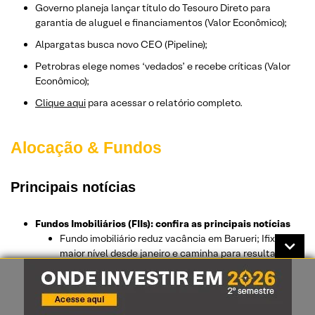
​​​​​​​Governo planeja lançar título do Tesouro Direto para
garantia de aluguel e financiamentos (Valor Econômico);
Alpargatas busca novo CEO (Pipeline);
Petrobras elege nomes ‘vedados’ e recebe críticas (Valor
Econômico);
Clique aqui
para acessar o relatório completo.
Alocação & Fundos
Principais notícias
Fundos Imobiliários (FIIs): confira as principais notícias
Fundo imobiliário reduz vacância em Barueri; Ifix tem
maior nível desde janeiro e caminha para resultado
inédito em 2023 (MoneyTimes);
É ponto de entrada nos FIIs? Retorno do Ifix alcança
prêmio de 6% em relação a títulos de inflação