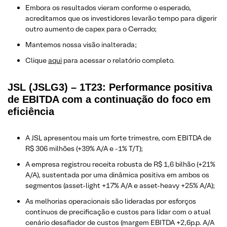
Embora os resultados vieram conforme o esperado,
acreditamos que os investidores levarão tempo para digerir
outro aumento de capex para o Cerrado;
Mantemos nossa visão inalterada;
Clique
aqui
para acessar o relatório completo.
JSL (JSLG3) – 1T23: Performance positiva
de EBITDA com a continuação do foco em
eficiência
A JSL apresentou mais um forte trimestre, com EBITDA de
R$ 306 milhões (+39% A/A e -1% T/T);
A empresa registrou receita robusta de R$ 1,6 bilhão (+21%
A/A), sustentada por uma dinâmica positiva em ambos os
segmentos (asset-light +17% A/A e asset-heavy +25% A/A);
As melhorias operacionais são lideradas por esforços
contínuos de precificação e custos para lidar com o atual
cenário desafiador de custos (margem EBITDA +2,6p.p. A/A