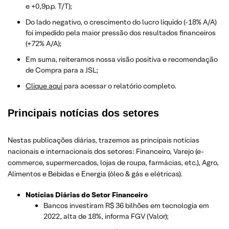
e +0,9p.p. T/T);
Do lado negativo, o crescimento do lucro líquido (-18% A/A)
foi impedido pela maior pressão dos resultados financeiros
(+72% A/A);
Em suma, reiteramos nossa visão positiva e recomendação
de Compra para a JSL;
Clique aqui
para acessar o relatório completo.
Principais notícias dos setores
Nestas publicações diárias, trazemos as principais notícias
nacionais e internacionais dos setor
es: Financeiro, Varejo
(e-
commerce, supermercados, lojas de roupa, farmácias, etc.)
, Agro,
Alimentos e Bebidas e Energia (óleo & gás e elétricas).
Notícias Diárias do Setor Financeiro
Bancos investiram R$ 36 bilhões em tecnologia em
2022, alta de 18%, informa FGV (Valor);