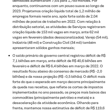
demissões aumentaram 7,6% para 1,789 milhões. Por
enquanto, continuamos com um pouso suave ao longo de
2023. Projetamos criação líquida total de 1,2 milhão de
empregos formais neste ano, após forte saldo de 2,04
milhões de postos de trabalho em 2022. Com relação à
distribuição setorial, as atividades de Serviços registraram
criação líquida de 153 mil vagas em março, ante 62 mil
vagas em fevereiro (dados dessazonalizados). Varejo (54 mil),
Indústria (48 mil) e Construção Civil (34 mil) também
apresentaram sólidos ganhos mensais;
O saldo primário do governo central registrou déficit de R$
7,1 bilhões em março, ante déficit de R$ 40,6 bilhões em
fevereiro e déficit de R$ 6,4 bilhões em março de 2022. O
resultado ficou abaixo do consenso de mercado (R$ -2,0
bilhões) e da nossa projeção (R$ -0,5 bilhão). O déficit mais
forte do que o esperado em março decorre principalmente
da queda nas receitas, que reflete os cortes de impostos
implementados no ano passado, os preços mais baixos das
commodities (principalmente petróleo e metais) e a
desaceleração da atividade econômica. Olhando para
frente, mantemos nossa estimativa de déficit de R$ 119,6