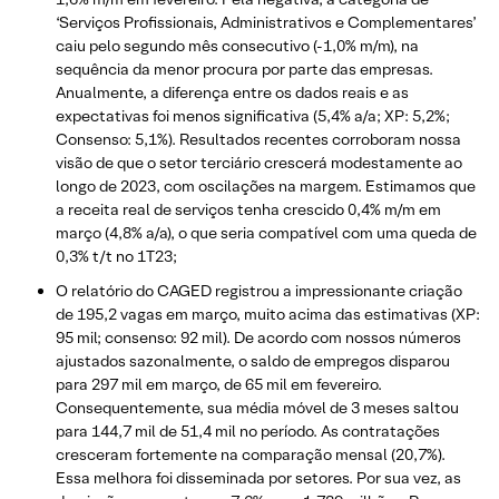
‘Serviços Profissionais, Administrativos e Complementares’
caiu pelo segundo mês consecutivo (-1,0% m/m), na
sequência da menor procura por parte das empresas.
Anualmente, a diferença entre os dados reais e as
expectativas foi menos significativa (5,4% a/a; XP: 5,2%;
Consenso: 5,1%). Resultados recentes corroboram nossa
visão de que o setor terciário crescerá modestamente ao
longo de 2023, com oscilações na margem. Estimamos que
a receita real de serviços tenha crescido 0,4% m/m em
março (4,8% a/a), o que seria compatível com uma queda de
0,3% t/t no 1T23;
O relatório do CAGED registrou a impressionante criação
de 195,2 vagas em março, muito acima das estimativas (XP:
95 mil; consenso: 92 mil). De acordo com nossos números
ajustados sazonalmente, o saldo de empregos disparou
para 297 mil em março, de 65 mil em fevereiro.
Consequentemente, sua média móvel de 3 meses saltou
para 144,7 mil de 51,4 mil no período. As contratações
cresceram fortemente na comparação mensal (20,7%).
Essa melhora foi disseminada por setores. Por sua vez, as