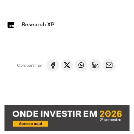
Research XP
Compartilhar: