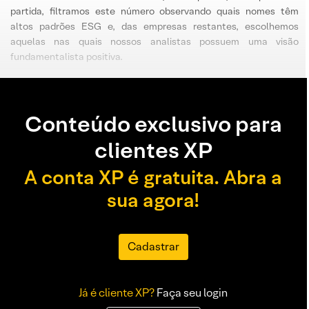
partida, filtramos este número observando quais nomes têm
altos padrões ESG e, das empresas restantes, escolhemos
aquelas nas quais nossos analistas possuem uma visão
fundamentalista positiva.
Conteúdo exclusivo para
clientes XP
A conta XP é gratuita. Abra a
sua agora!
Cadastrar
Já é cliente XP?
Faça seu login