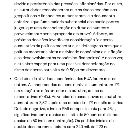
devido à persistência das pressões inflacionárias. Por outro,
as autoridades reconheceram que os riscos econômicos,
geopolíticos e financeiros aumentaram, e o documento
enfatizou que “uma maioria substancial dos participantes
julgou que uma desaceleração no ritmo de aumento
provavelmente seria apropriada em breve”. Adiante, as
próximas decisões levarão em consideração “o aperto
cumulativo da política monetária, as defasagens com que a
política monetária afeta a atividade econômica e a inflação
e os desenvolvimentos econômico-financeiros”. A nosso ver,
a ata abre espaço para uma possível desaceleração no
ritmo de aperto para alta de 0,50pp em dezembro;
Os dados de atividade econômica dos EUA foram mistos
ontem. As encomendas de bens duráveis ​​aumentaram 1%
em relação ao mês anterior em outubro, acima das
expectativas (0,4%). As vendas de casas novas em outubro
aumentaram 7,5%, após uma queda de 11% no mês anterior.
Do lado negativo, o índice PMI composto caiu para 46,1,
significativamente abaixo do limite de 50 pontos (leituras
abaixo de 50 indicam contração). Os pedidos iniciais de
auxílio-desemprego subiram para 240 mil, de 223 na