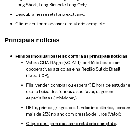
Long Short, Long Biased e Long Only;
Descubra nesse relatório exclusivo;
Clique aqui para acessar o relatório completo
.
Principais notícias
Fundos Imobiliários (FIIs): confira as principais notícias
Valora CRA FIAgro (VGIA11): portfólio focado em
cooperativas agrícolas e na Região Sul do Brasil
(Expert XP);
FIIs: vender, comprar ou esperar? É hora de estudar e
usar a baixa dos fundos a seu favor, sugerem
especialistas (InfoMoney);
REITs, primos gringos dos fundos imobiliários, perdem
mais de 25% no ano com pressão de juros (Valor);
Clique aqui para acessar o relatório completo
.