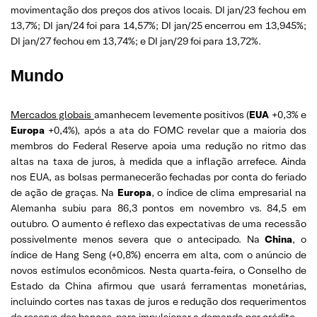
movimentação dos preços dos ativos locais. DI jan/23 fechou em
13,7%; DI jan/24 foi para 14,57%; DI jan/25 encerrou em 13,945%;
DI jan/27 fechou em 13,74%; e DI jan/29 foi para 13,72%.
Mundo
Mercados globais
amanhecem levemente positivos (
EUA
+0,3% e
Europa
+0,4%), após a ata do FOMC revelar que a maioria dos
membros do Federal Reserve apoia uma redução no ritmo das
altas na taxa de juros, à medida que a inflação arrefece. Ainda
nos EUA, as bolsas permanecerão fechadas por conta do feriado
de ação de graças. Na
Europa
, o índice de clima empresarial na
Alemanha subiu para 86,3 pontos em novembro vs. 84,5 em
outubro. O aumento é reflexo das expectativas de uma recessão
possivelmente menos severa que o antecipado. Na
China
, o
índice de Hang Seng (+0,8%) encerra em alta, com o anúncio de
novos estímulos econômicos. Nesta quarta-feira, o Conselho de
Estado da China afirmou que usará ferramentas monetárias,
incluindo cortes nas taxas de juros e redução dos requerimentos
de reserva dos bancos, para impulsionar a demanda por crédito.