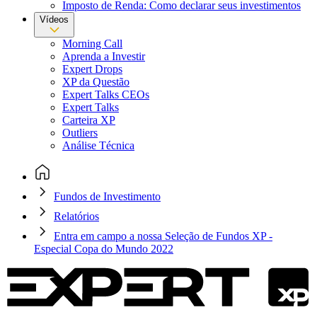
Imposto de Renda: Como declarar seus investimentos
Vídeos
Morning Call
Aprenda a Investir
Expert Drops
XP da Questão
Expert Talks CEOs
Expert Talks
Carteira XP
Outliers
Análise Técnica
Fundos de Investimento
Relatórios
Entra em campo a nossa Seleção de Fundos XP -
Especial Copa do Mundo 2022