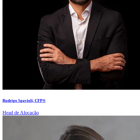
Rodrigo Sgavioli, CFP®
Head de Alocação