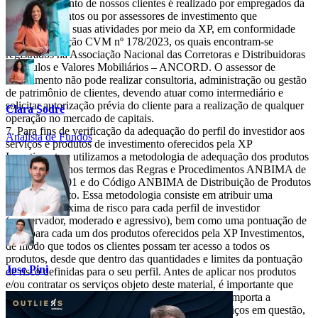
O atendimento de nossos clientes é realizado por empregados da
XP Investimentos ou por assessores de investimento que
desempenham suas atividades por meio da XP, em conformidade
com a Resolução CVM nº 178/2023, os quais encontram-se
registrados na Associação Nacional das Corretoras e Distribuidoras
de Títulos e Valores Mobiliários – ANCORD. O assessor de
investimento não pode realizar consultoria, administração ou gestão
de patrimônio de clientes, devendo atuar como intermediário e
solicitar autorização prévia do cliente para a realização de qualquer
Clara Sodré
operação no mercado de capitais.
Para fins de verificação da adequação do perfil do investidor aos
Analista de Fundos
serviços e produtos de investimento oferecidos pela XP
Investimentos, utilizamos a metodologia de adequação dos produtos
por portfólio, nos termos das Regras e Procedimentos ANBIMA de
Suitability nº 01 e do Código ANBIMA de Distribuição de Produtos
de Investimento. Essa metodologia consiste em atribuir uma
pontuação máxima de risco para cada perfil de investidor
(conservador, moderado e agressivo), bem como uma pontuação de
risco para cada um dos produtos oferecidos pela XP Investimentos,
de modo que todos os clientes possam ter acesso a todos os
produtos, desde que dentro das quantidades e limites da pontuação
Jose Pini
de risco definidas para o seu perfil. Antes de aplicar nos produtos
e/ou contratar os serviços objeto deste material, é importante que
você verifique se a sua pontuação de risco atual comporta a
aplicação nos produtos e/ou a contratação dos serviços em questão,