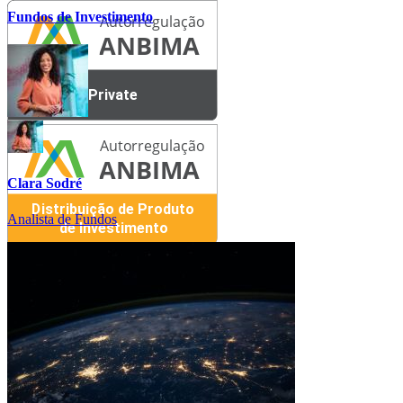
Fundos de Investimento
Clara Sodré
Analista de Fundos
B3
BSM
CVM
Correspondentes Cambiais
Correspondentes Bancários
SAC - Dúvidas, Reclamações e Orientações
0800-772-0202
De segunda a sexta-feira das 09hs às 18hs