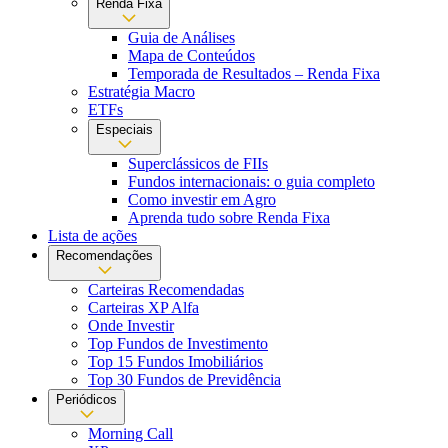
Renda Fixa
Guia de Análises
Mapa de Conteúdos
Temporada de Resultados – Renda Fixa
Estratégia Macro
ETFs
Especiais
Superclássicos de FIIs
Fundos internacionais: o guia completo
Como investir em Agro
Aprenda tudo sobre Renda Fixa
Lista de ações
Recomendações
Carteiras Recomendadas
Carteiras XP Alfa
Onde Investir
Top Fundos de Investimento
Top 15 Fundos Imobiliários
Top 30 Fundos de Previdência
Periódicos
Morning Call