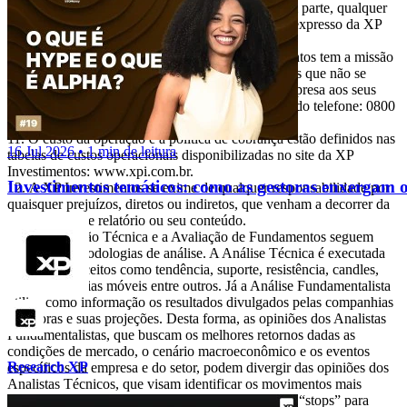
redistribuição para qualquer pessoa, no todo ou em parte, qualquer
que seja o propósito, sem o prévio consentimento expresso da XP
Investimentos.
0800 77 20202. A Ouvidoria da XP Investimentos tem a missão
de servir de canal de contato sempre que os clientes que não se
sentirem satisfeitos com as soluções dadas pela empresa aos seus
problemas. O contato pode ser realizado por meio do telefone: 0800
722 3710.
O custo da operação e a política de cobrança estão definidos nas
16 Jul 2026 • 1 min de leitura
tabelas de custos operacionais disponibilizadas no site da XP
Investimentos: www.xpi.com.br.
Investimentos temáticos: como as gestoras enxergam o
A XP Investimentos se exime de qualquer responsabilidade por
quaisquer prejuízos, diretos ou indiretos, que venham a decorrer da
utilização deste relatório ou seu conteúdo.
A Avaliação Técnica e a Avaliação de Fundamentos seguem
diferentes metodologias de análise. A Análise Técnica é executada
seguindo conceitos como tendência, suporte, resistência, candles,
volumes, médias móveis entre outros. Já a Análise Fundamentalista
utiliza como informação os resultados divulgados pelas companhias
emissoras e suas projeções. Desta forma, as opiniões dos Analistas
Fundamentalistas, que buscam os melhores retornos dadas as
condições de mercado, o cenário macroeconômico e os eventos
Research XP
específicos da empresa e do setor, podem divergir das opiniões dos
Analistas Técnicos, que visam identificar os movimentos mais
prováveis dos preços dos ativos, com utilização de “stops” para