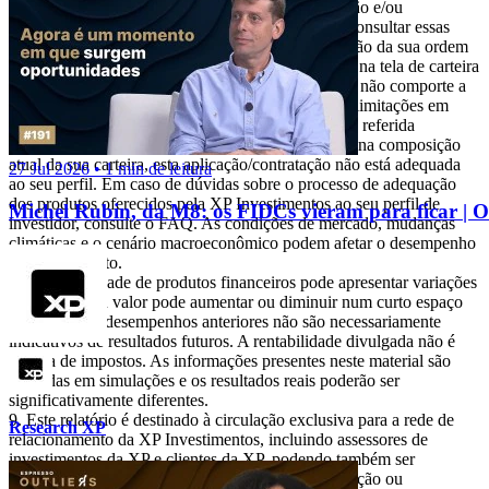
bem como se há limitações de volume, concentração e/ou
quantidade para a aplicação desejada. Você pode consultar essas
informações diretamente no momento da transmissão da sua ordem
ou, ainda, consultando o risco geral da sua carteira na tela de carteira
(Visão Risco). Caso a sua pontuação de risco atual não comporte a
aplicação/contratação pretendida, ou caso existam limitações em
relação à quantidade e/ou volume financeiro para a referida
aplicação/contratação, isto significa que, com base na composição
atual da sua carteira, esta aplicação/contratação não está adequada
27 Jul 2026 • 1 min de leitura
ao seu perfil. Em caso de dúvidas sobre o processo de adequação
dos produtos oferecidos pela XP Investimentos ao seu perfil de
Michel Rubin, da M8: os FIDCs vieram para ficar | 
investidor, consulte o FAQ. As condições de mercado, mudanças
climáticas e o cenário macroeconômico podem afetar o desempenho
do investimento.
A rentabilidade de produtos financeiros pode apresentar variações
e seu preço ou valor pode aumentar ou diminuir num curto espaço
de tempo. Os desempenhos anteriores não são necessariamente
indicativos de resultados futuros. A rentabilidade divulgada não é
líquida de impostos. As informações presentes neste material são
baseadas em simulações e os resultados reais poderão ser
significativamente diferentes.
Este relatório é destinado à circulação exclusiva para a rede de
Research XP
relacionamento da XP Investimentos, incluindo assessores de
investimentos da XP e clientes da XP, podendo também ser
divulgado no site da XP. Fica proibida sua reprodução ou