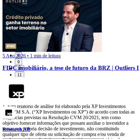
1
2
3
4
5
6
7
5 Ago 2026 • 1 min de leitura
8
9
FIDC imobiliário, a tese de futuro da BRZ | Outlier
10
11
12
Disclaimer:
Este relatório de análise foi elaborado pela XP Investimentos
CCTVM S.A. (“XP Investimentos ou XP”) de acordo com todas as
exigências previstas na Resolução CVM 20/2021, tem como
objetivo fornecer informações que possam auxiliar o investidor a
tomar sua própria decisão de investimento, não constituindo
Research XP
qualquer tipo de oferta ou solicitação de compra e/ou venda de