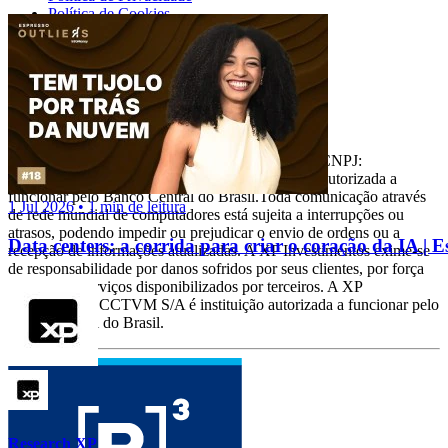
Política de Cookies
XP Empresas
Área do trader XP
Analistas
Conheça nossos analistas
A XP Investimentos CCTVM S/A, inscrita sob o CNPJ:
02.332.886/0001-04, é uma instituição financeira autorizada a
funcionar pelo Banco Central do Brasil.Toda comunicação através
1 Jul 2026 • 1 min de leitura
de rede mundial de computadores está sujeita a interrupções ou
atrasos, podendo impedir ou prejudicar o envio de ordens ou a
Data centers: a corrida para criar o coração da IA | 
recepção de informações atualizadas. A XP Investimentos exime-se
de responsabilidade por danos sofridos por seus clientes, por força
de falha de serviços disponibilizados por terceiros. A XP
Investimentos CCTVM S/A é instituição autorizada a funcionar pelo
Banco Central do Brasil.
Research XP