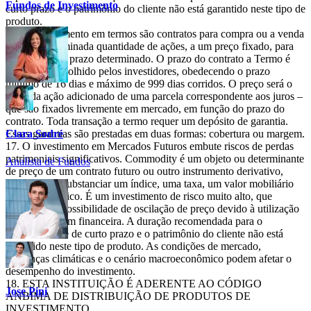
Fundos de Investimento
curto prazo e o patrimônio do cliente não está garantido neste tipo de
produto.
O investimento em termos são contratos para compra ou a venda
de uma determinada quantidade de ações, a um preço fixado, para
liquidação em prazo determinado. O prazo do contrato a Termo é
livremente escolhido pelos investidores, obedecendo o prazo
mínimo de 16 dias e máximo de 999 dias corridos. O preço será o
valor da ação adicionado de uma parcela correspondente aos juros –
que são fixados livremente em mercado, em função do prazo do
contrato. Toda transação a termo requer um depósito de garantia.
Essas garantias são prestadas em duas formas: cobertura ou margem.
Clara Sodré
O investimento em Mercados Futuros embute riscos de perdas
patrimoniais significativos. Commodity é um objeto ou determinante
Analista de Fundos
de preço de um contrato futuro ou outro instrumento derivativo,
podendo consubstanciar um índice, uma taxa, um valor mobiliário
ou produto físico. É um investimento de risco muito alto, que
contempla a possibilidade de oscilação de preço devido à utilização
de alavancagem financeira. A duração recomendada para o
investimento é de curto prazo e o patrimônio do cliente não está
garantido neste tipo de produto. As condições de mercado,
mudanças climáticas e o cenário macroeconômico podem afetar o
desempenho do investimento.
ESTA INSTITUIÇÃO É ADERENTE AO CÓDIGO
Jose Pini
ANBIMA DE DISTRIBUIÇÃO DE PRODUTOS DE
INVESTIMENTO.