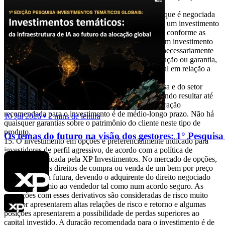
limitar as possíveis perdas.
Ação é uma fração do capital de uma empresa que é negociada
no mercado. É um título de renda variável, ou seja, um investimento
no qual a rentabilidade não é preestabelecida, varia conforme as
cotações de mercado. O investimento em ações é um investimento
de alto risco e os desempenhos anteriores não são necessariamente
indicativos de resultados futuros e nenhuma declaração ou garantia,
de forma expressa ou implícita, é feita neste material em relação a
desempenhos. As condições de mercado, o cenário
macroeconômico, os eventos específicos da empresa e do setor
podem afetar o desempenho do investimento, podendo resultar até
mesmo em significativas perdas patrimoniais. A duração
recomendada para o investimento é de médio-longo prazo. Não há
10 Jul 2026 • 2 mins de leitura
quaisquer garantias sobre o patrimônio do cliente neste tipo de
produto.
Os temas do futuro na visão dos gestores: 1° Pesquisa
O investimento em opções é preferencialmente indicado para
investidores de perfil agressivo, de acordo com a política de
suitability praticada pela XP Investimentos. No mercado de opções,
são negociados direitos de compra ou venda de um bem por preço
fixado em data futura, devendo o adquirente do direito negociado
pagar um prêmio ao vendedor tal como num acordo seguro. As
operações com esses derivativos são consideradas de risco muito
alto por apresentarem altas relações de risco e retorno e algumas
posições apresentarem a possibilidade de perdas superiores ao
capital investido. A duração recomendada para o investimento é de