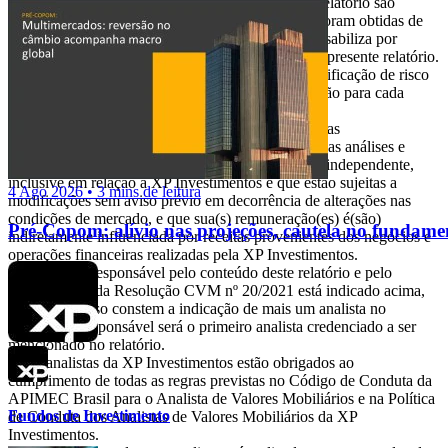
qualquer produto. As informações contidas neste relatório são
consideradas válidas na data de sua divulgação e foram obtidas de
fontes públicas. A XP Investimentos não se responsabiliza por
qualquer decisão tomada pelo cliente com base no presente relatório.
Este relatório foi elaborado considerando a classificação de risco
dos produtos de modo a gerar resultados de alocação para cada
perfil de investidor.
O(s) signatário(s) deste relatório declara(m) que as
recomendações refletem única e exclusivamente suas análises e
opiniões pessoais, que foram produzidas de forma independente,
inclusive em relação à XP Investimentos e que estão sujeitas a
4 Ago 2026 • 3 mins de leitura
modificações sem aviso prévio em decorrência de alterações nas
condições de mercado, e que sua(s) remuneração(es) é(são)
Pré-Copom: alívio nas projeções, cautela no fundame
indiretamente influenciada por receitas provenientes dos negócios e
operações financeiras realizadas pela XP Investimentos.
O analista responsável pelo conteúdo deste relatório e pelo
cumprimento da Resolução CVM nº 20/2021 está indicado acima,
sendo que, caso constem a indicação de mais um analista no
relatório, o responsável será o primeiro analista credenciado a ser
mencionado no relatório.
Os analistas da XP Investimentos estão obrigados ao
cumprimento de todas as regras previstas no Código de Conduta da
APIMEC Brasil para o Analista de Valores Mobiliários e na Política
Fundos de Investimento
de Conduta dos Analistas de Valores Mobiliários da XP
Investimentos.