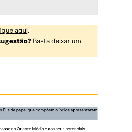
ique aqui
.
sugestão?
Basta deixar um
 os FIIs de papel que compõem o índice apresentaram
passe no Oriente Médio e aos seus potenciais