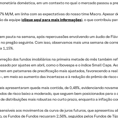
 monetária doméstica, em um contexto no qual o mercado passou a preci
,67% M/M, em linha com as expectativas do nosso time Macro. Apesar de
ão da equipe (
clique aqui para mais informações
), o que contribuiu pa
 em pauta na semana, após repercussões envolvendo um áudio de Flávio
o no pregão seguinte. Com isso, observamos mais uma semana de corre
a 1,15%.
reção dos fundos imobiliários na primeira metade do mês também ref
ssado por ajustes em abril, como o Ibovespa e o índice Small Caps. Av
trarem em patamares de precificação mais ajustados, favorecendo a rea
 —, em meio ao aumento das incertezas e à redução do prêmio de risco 
íveis apresentaram queda mais contida, de 0,48%, evidenciando novam
undos de risco baixo a moderado, que seguem bem posicionados para o
de distribuições mais robustas no curto prazo, enquanto a inflação c
sensíveis aos movimentos da curva de juros futuros, que apresentou 
o, os Fundos de Fundos recuaram 2,56%, seguidos pelos Fundos de Tijo