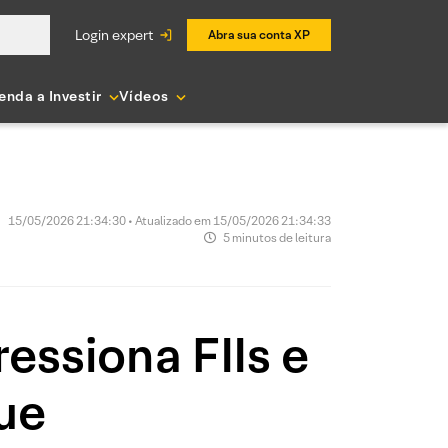
login expert
Abra sua conta XP
enda a Investir
Vídeos
15/05/2026 21:34:30 • Atualizado em 15/05/2026 21:34:33
5 minutos de leitura
ressiona FIIs e
ue