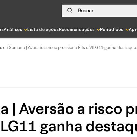
Buscar
os
Análises
Lista de ações
Recomendações
Periódicos
Apr
Is na Semana | Aversão a risco pressiona FIIs e VILG11 ganha destaque
 | Aversão a risco p
ILG11 ganha destaq