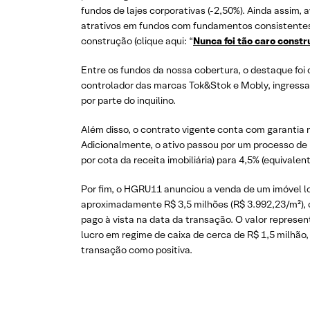
fundos de lajes corporativas (-2,50%). Ainda assi
atrativos em fundos com fundamentos consistentes 
construção (clique aqui: “
Nunca foi tão caro constr
Entre os fundos da nossa cobertura, o destaque foi
controlador das marcas Tok&Stok e Mobly, ingressa
por parte do inquilino.
Além disso, o contrato vigente conta com garantia 
Adicionalmente, o ativo passou por um processo de r
por cota da receita imobiliária) para 4,5% (equivale
Por fim, o HGRU11 anunciou a venda de um imóvel lo
aproximadamente R$ 3,5 milhões (R$ 3.992,23/m²), co
pago à vista na data da transação. O valor represe
lucro em regime de caixa de cerca de R$ 1,5 milhão
transação como positiva.