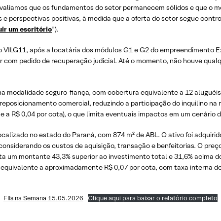
m, avaliamos que os fundamentos do setor permanecem sólidos e que o 
e perspectivas positivas, à medida que a oferta do setor segue contr
uir um escritório
”).
 o VILG11, após a locatária dos módulos G1 e G2 do empreendimento Ex
r com pedido de recuperação judicial. Até o momento, não houve qua
na modalidade seguro-fiança, com cobertura equivalente a 12 aluguéis,
eposicionamento comercial, reduzindo a participação do inquilino na r
nte a R$ 0,04 por cota), o que limita eventuais impactos em um cenário 
calizado no estado do Paraná, com 874 m² de ABL. O ativo foi adquir
nsiderando os custos de aquisição, transação e benfeitorias. O preço 
nta um montante 43,3% superior ao investimento total e 31,6% acima d
, equivalente a aproximadamente R$ 0,07 por cota, com taxa interna de
FIIs na Semana 15.05.2026
Clique aqui para baixar o relatório completo