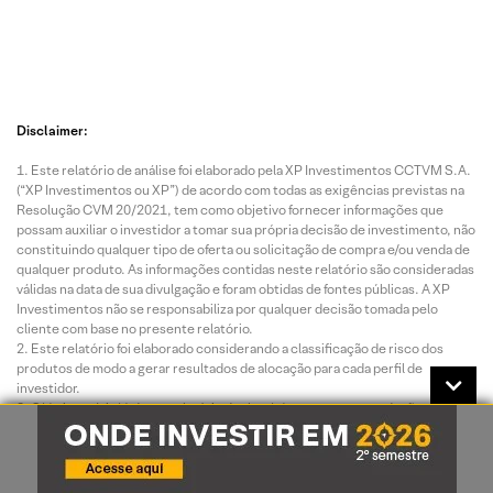
Disclaimer:
Este relatório de análise foi elaborado pela XP Investimentos CCTVM S.A.
(“XP Investimentos ou XP”) de acordo com todas as exigências previstas na
Resolução CVM 20/2021, tem como objetivo fornecer informações que
possam auxiliar o investidor a tomar sua própria decisão de investimento, não
constituindo qualquer tipo de oferta ou solicitação de compra e/ou venda de
qualquer produto. As informações contidas neste relatório são consideradas
válidas na data de sua divulgação e foram obtidas de fontes públicas. A XP
Investimentos não se responsabiliza por qualquer decisão tomada pelo
cliente com base no presente relatório.
Este relatório foi elaborado considerando a classificação de risco dos
produtos de modo a gerar resultados de alocação para cada perfil de
investidor.
O(s) signatário(s) deste relatório declara(m) que as recomendações
refletem única e exclusivamente suas análises e opiniões pessoais, que
foram produzidas de forma independente, inclusive em relação à XP
Investimentos e que estão sujeitas a modificações sem aviso prévio em
decorrência de alterações nas condições de mercado, e que sua(s)