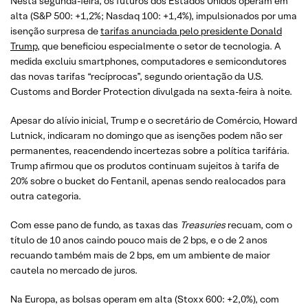
Nesta segunda-feira, os futuros dos Estados Unidos operam em
alta (S&P 500: +1,2%; Nasdaq 100: +1,4%), impulsionados por uma
isenção surpresa de
tarifas anunciada pelo presidente Donald
Trump
, que beneficiou especialmente o setor de tecnologia. A
medida excluiu smartphones, computadores e semicondutores
das novas tarifas “recíprocas”, segundo orientação da U.S.
Customs and Border Protection divulgada na sexta-feira à noite.
Apesar do alívio inicial, Trump e o secretário de Comércio, Howard
Lutnick, indicaram no domingo que as isenções podem não ser
permanentes, reacendendo incertezas sobre a política tarifária.
Trump afirmou que os produtos continuam sujeitos à tarifa de
20% sobre o bucket do Fentanil, apenas sendo realocados para
outra categoria.
Com esse pano de fundo, as taxas das
Treasuries
recuam, com o
título de 10 anos caindo pouco mais de 2 bps, e o de 2 anos
recuando também mais de 2 bps, em um ambiente de maior
cautela no mercado de juros.
Na Europa, as bolsas operam em alta (Stoxx 600: +2,0%), com