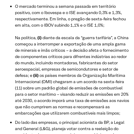
O mercado terminou a semana passada em território
positivo, com o Ibovespa e o ISE avançando 0,3% e 1,3%,
respectivamente. Em linha, o pregão de sexta-feira fechou
em alta, com o IBOV subindo 1,1% e o ISE 1,0%;
Na política,
(i)
diante da escala da “guerra tarifária”, a China
começou a interromper a exportação de uma ampla gama
de minerais e ímãs críticos – a decisão afeta o fornecimento
de componentes críticos para difrentes indústrias ao redor
do mundo, incluindo montadoras, fabricantes do setor
aeroespacial, empresas de semicondutores e setor de
defesa; e
(ii)
os países membros da Organização Marítima
Internacional (OMI) chegaram a um acordo na sexta-feira
(11) sobre um padrão global de emissões de combustível
para o setor marítimo – visando reduzir as emissões em 20%
até 2030, o acordo imporá uma taxa de emissões aos navios
que não cumprirem as normas e recompensará as
embarcações que utilizarem combustíveis mais limpos;
Do lado das empresas, o principal acionista da BP, a Legal
and General (L&G), planeja votar contra a reeleição do