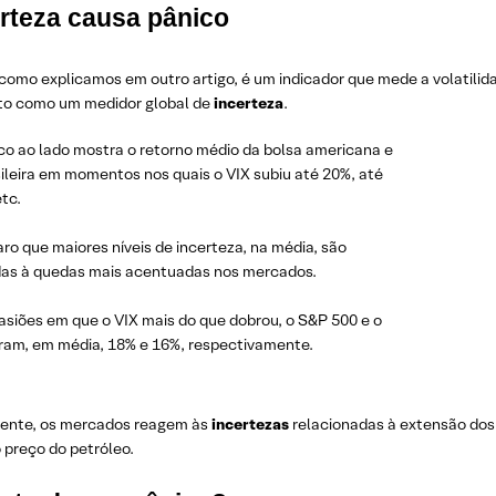
rteza causa pânico
 como explicamos em outro artigo, é um indicador que mede a volatili
to como um medidor global de
incerteza
.
ico ao lado mostra o retorno médio da bolsa americana e
ileira em momentos nos quais o VIX subiu até 20%, até
tc.
aro que maiores níveis de incerteza, na média, são
das à quedas
mais acentuadas nos mercados.
asiões em que o VIX mais do que dobrou, o S&P 500 e o
íram, em média, 18% e 16%, respectivamente.
ente, os mercados reagem às
incertezas
relacionadas à extensão do
 preço do petróleo.