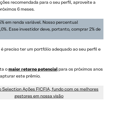
ões recomendada para o seu perfil, aproveite a
 próximos 6 meses.
5% em renda variável. Nosso percentual
,0%. Esse investidor deve, portanto, comprar 2% de
 é preciso ter um portfólio adequado ao seu perfil e
nta o
maior retorno potencial
para os próximos anos
apturar este prêmio.
 Selection Ações FICFIA, fundo com os melhores
gestores em nossa visão