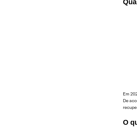
Qua
Em 202
De aco
recupe
O qu