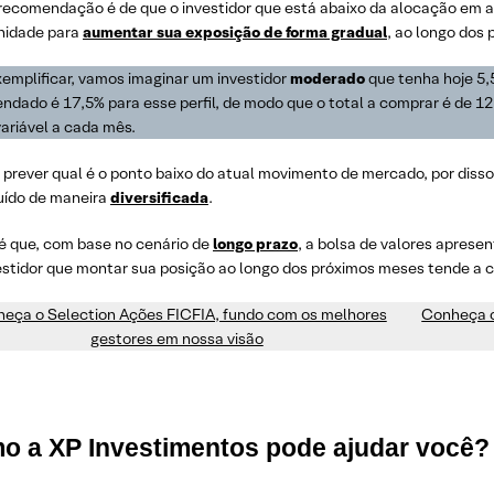
recomendação é de que o investidor que está abaixo da alocação em aç
nidade para
aumentar sua exposição de forma gradual
, ao longo dos
xemplificar, vamos imaginar um investidor
moderado
que tenha hoje 5,
dado é 17,5% para esse perfil, de modo que o total a comprar é de 12
ariável a cada mês.
il prever qual é o ponto baixo do atual movimento de mercado, por disso
uído de maneira
diversificada
.
 é que, com base no cenário de
longo prazo
, a bolsa de valores aprese
estidor que montar sua posição ao longo dos próximos meses tende a c
eça o Selection Ações FICFIA, fundo com os melhores
Conheça o
gestores em nossa visão
o a XP Investimentos pode ajudar você?