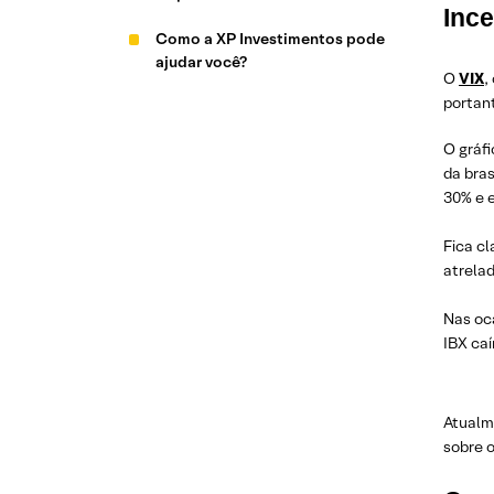
Ince
Como a XP Investimentos pode
ajudar você?
O
VIX
,
portan
O gráf
da bras
30% e e
Fica cl
atrela
Nas oc
IBX ca
Atualm
sobre o