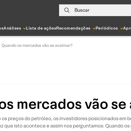
Buscar
os
Análises
Lista de ações
Recomendações
Periódicos
Apr
Quando os mercados vão se acalmar?
os mercados vão se 
 os preços do petróleo, os investidores posicionados em b
vez que isto acontece e assim nos perguntamos: Quando os