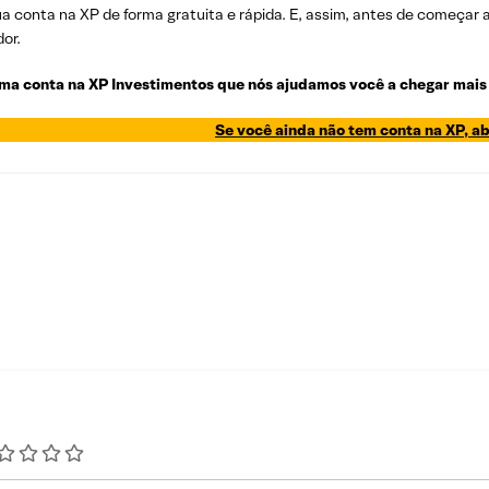
a conta na XP de forma gratuita e rápida. E, assim, antes de começar a i
dor.
ma conta na XP Investimentos que nós ajudamos você a chegar mais 
Se você ainda não tem conta na XP, ab