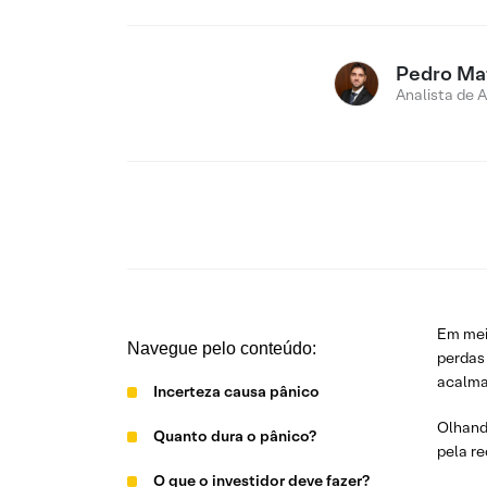
Pedro Ma
Analista de 
Em mei
Navegue pelo conteúdo:
perdas
acalma
Incerteza causa pânico
Olhando
Quanto dura o pânico?
pela r
O que o investidor deve fazer?