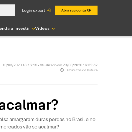
login expert
Abra sua conta XP
enda a Investir
Vídeos
10/03/2020 18:16:15 • Atualizado em 23/03/2020 16:32:52
3 minutos de leitura
acalmar?
olsa amargaram duras perdas no Brasil e no
 mercados vão se acalmar?