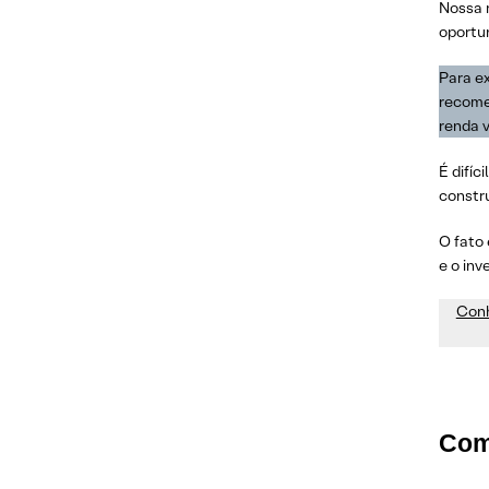
Nossa 
oportu
Para e
recomen
renda v
É difíc
constr
O fato
e o inv
Conh
Com