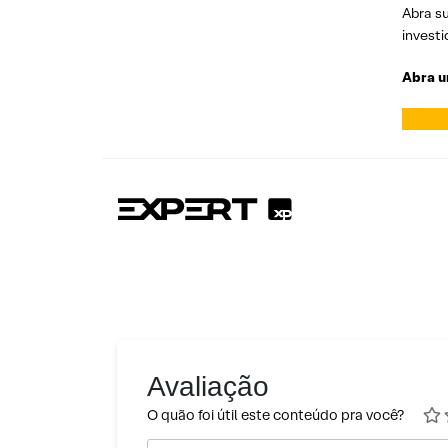
Abra su
investi
Abra u
Avaliação
O quão foi útil este conteúdo pra você?