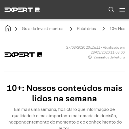
Guia de Investimentos
Relatórios
10+: Noss
27/03/2020 20:15:11 • Atualizado em
28/03/2020 11:08:00
2 minutos de leitura
10+: Nossos conteúdos mais
lidos na semana
Em mais uma semana, fica claro que informação de
qualidade é o mais importante na tomada de decisão,
independentemente do momento e do conhecimento do
leitor.