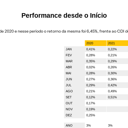
Performance desde o Início
de 2020 e nesse período o retorno da mesma foi 6,45%, frente ao CDI d
2020
2021
JAN
0,41%
0,22%
FEV
0,28%
0,21%
MAR
0,35%
0,29%
ABR
0,02%
0,26%
MAI
0,28%
0,30%
JUN
0,27%
0,36%
JUL
0,29%
0,42%
AGO
0,21%
0,49%
SET
0,12%
0,51%
OUT
0,17%
NOV
0,19%
DEZ
0,25%
ANO
3%
3%