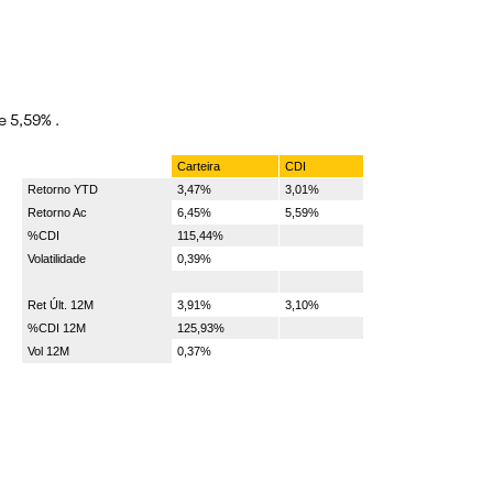
e 5,59% .
Carteira
CDI
Retorno YTD
3,47%
3,01%
Retorno Ac
6,45%
5,59%
%CDI
115,44%
Volatilidade
0,39%
Ret Últ. 12M
3,91%
3,10%
%CDI 12M
125,93%
Vol 12M
0,37%