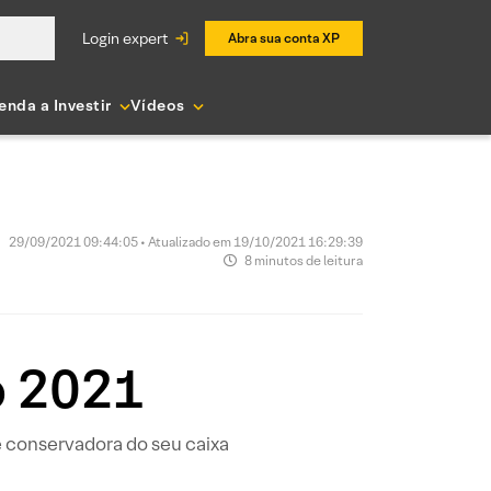
login expert
Abra sua conta XP
enda a Investir
Vídeos
29/09/2021 09:44:05 • Atualizado em 19/10/2021 16:29:39
8 minutos de leitura
o 2021
 conservadora do seu caixa