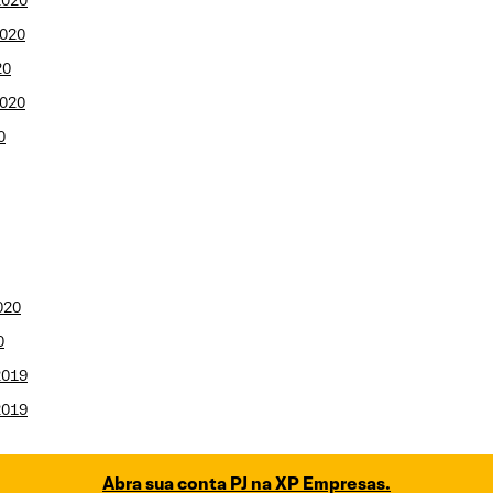
2020
2020
20
2020
0
020
0
2019
2019
Abra sua conta PJ na XP Empresas.