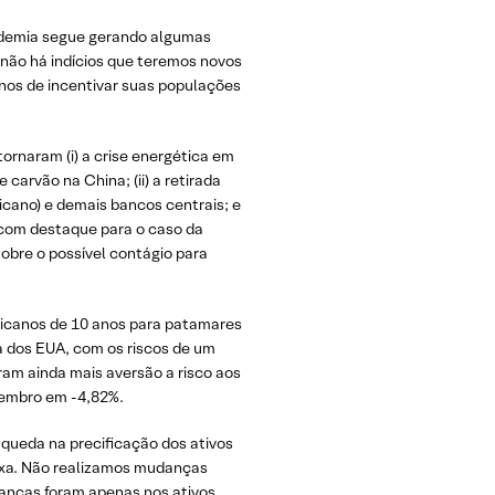
ndemia segue gerando algumas
 não há indícios que teremos novos
nos de incentivar suas populações
ornaram (i) a crise energética em
carvão na China; (ii) a retirada
icano) e demais bancos centrais; e
, com destaque para o caso da
obre o possível contágio para
ricanos de 10 anos para patamares
da dos EUA, com os riscos de um
ram ainda mais aversão a risco aos
tembro em -4,82%.
 queda na precificação dos ativos
fixa. Não realizamos mudanças
danças foram apenas nos ativos,