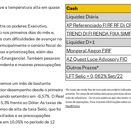
e a temperatura alta em quase
Cash
Liquidez Diária
XP Referenciado FI RF RF Di C
ntre os poderes Executivo,
o nos primeiros dias do mês e,
TREND DI FI RENDA FIXA SIM
s com dificuldades de avançar na
Liquidez D+1
incipalmente o cenário fiscal do
Mongeral Aegon FIRF
mas e privatizações, além das
io Emergencial. Também pesaram
AZ Quest Luce Advospry FIC
scendente e maiores preocupações
Outros Prazos*
LFT Selic + 0,062% Set/22
 tivemos um mês de bastante
pior desempenho desde o primeiro
*As taxas de renda fixa de mercado secundário indicada
anterior. As taxas de emissões bancárias primárias bil
chando setembro em -6,57%. O Real
mês de referência. Os títulos públicos que não forem 
5,3% frente ao Dólar. As taxas de
mesa de operações; Para maiores informações sobre as t
fixa/#/home
nso de alta da taxa Selic, que foi
 citados e as preocupações
te em 10,05% no período de 12