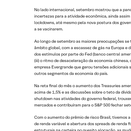
No lado internacional, setembro mostrou que a pa
incertezas para a atividade econômica, ainda assim
lockdowns, até mesmo pela nova postura dos gover
a se vacinarem.
Ao longo de setembro as maiores preocupações se t
âmbito global, com a escassez de gás na Europa e de 
dos estímulos por parte do Fed (banco central amer
(iii) o ritmo de desaceleração da economia chinesa
empresa Evergrande que gerou tensões adicionais s
outros segmentos da economia do país.
Na reta final do mês o aumento dos Treasuries ame
acima de 1,5% e as discussões sobre o teto da dívi
shutdown nas atividades do governo federal, trouxe
mercados e contribuíram para o S&P 500 fechar se
Com o aumento do prêmio de risco Brasil, tivemos a
de renda variável e abertura dos spreads de renda 
estruturais na carteira no quesito alocação, as mu