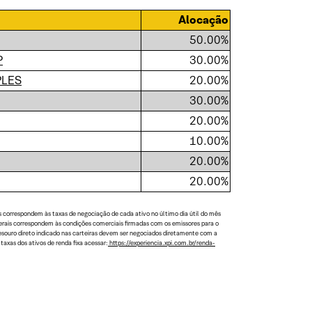
Alocação
50.00%
P
30.00%
PLES
20.00%
30.00%
20.00%
10.00%
20.00%
20.00%
s correspondem às taxas de negociação de cada ativo no último dia útil do mês
aterais correspondem às condições comerciais firmadas com os emissores para o
tesouro direto indicado nas carteiras devem ser negociados diretamente com a
axas dos ativos de renda fixa acessar:
https://experiencia.xpi.com.br/renda-