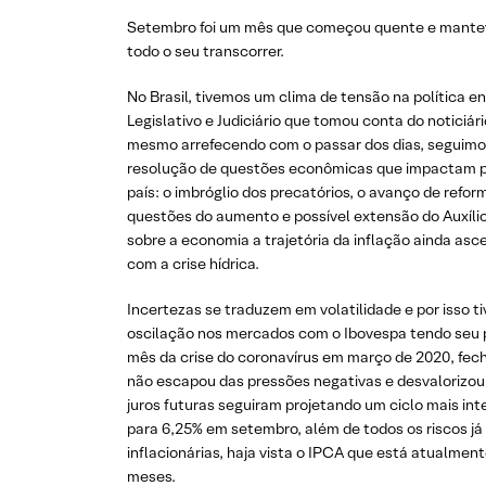
Setembro foi um mês que começou quente e mantev
todo o seu transcorrer.
No Brasil, tivemos um clima de tensão na política e
Legislativo e Judiciário que tomou conta do noticiári
mesmo arrefecendo com o passar dos dias, seguimo
resolução de questões econômicas que impactam pr
país: o imbróglio dos precatórios, o avanço de refor
questões do aumento e possível extensão do Auxíl
sobre a economia a trajetória da inflação ainda a
com a crise hídrica.
Incertezas se traduzem em volatilidade e por isso
oscilação nos mercados com o Ibovespa tendo seu 
mês da crise do coronavírus em março de 2020, fe
não escapou das pressões negativas e desvalorizou 
juros futuras seguiram projetando um ciclo mais inte
para 6,25% em setembro, além de todos os riscos já
inflacionárias, haja vista o IPCA que está atualmen
meses.