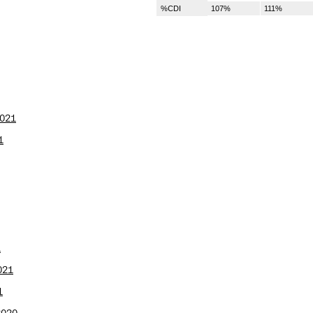
%CDI
107%
111%
2021
1
1
021
1