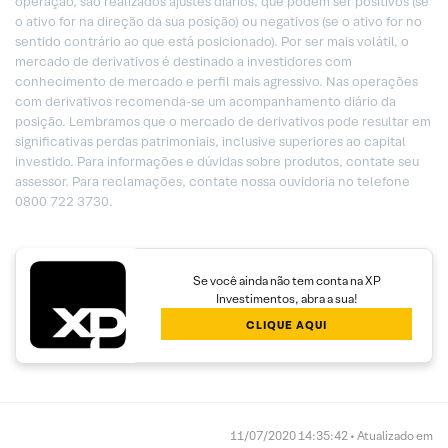
operação, são realizados ajustes diários, que podem ser positivos (se
o ativo for na direção da sua posição) ou negativos (se o ativo for no
sentido contrário ao que está posicionado). Por ser mais volátil, o
mercado de derivativos é destinado a investidores com
conhecimento de mercado e perfil mais agressivo. Nas operações
com derivativos recomenda-se um acompanhamento diário da
posição. Lembramos que o mercado de derivativos pode resultar em
significativas perdas patrimoniais, inclusive superiores ao capital
investido. Para informações e dúvidas sobre produtos, contate seu
assessor. Para reclamações, contate nossa ouvidoria no telefone
0800 722 3730.
Se você ainda não tem conta na XP
Investimentos, abra a sua!
CLIQUE AQUI
11/07/2020 14:35:42 • Atualizado em