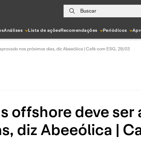
Buscar
os
Análises
Lista de ações
Recomendações
Periódicos
Apr
 aprovado nos próximos dias, diz Abeeólica | Café com ESG, 28/03
as offshore deve ser
s, diz Abeeólica | 