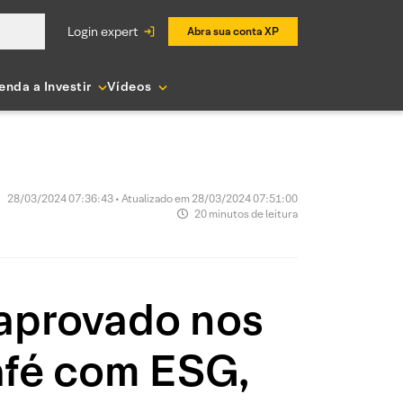
login expert
Abra sua conta XP
enda a Investir
Vídeos
28/03/2024 07:36:43 • Atualizado em 28/03/2024 07:51:00
20 minutos de leitura
 aprovado nos
Café com ESG,