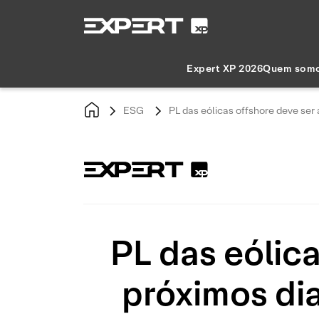
Expert XP 2026
Quem som
ESG
PL das eólicas offshore deve ser
PL das eólic
próximos dia