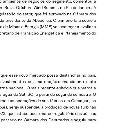
bre o ambiente de negócios do segmento, comentou a
o Brazil Offshore Wind Summit, no Rio de Janeiro. A
gulatório do setor, que foi aprovado na Câmara dos
 presidente da Abeeólica. O primeiro fala sobre a
io de Minas e Energia (MME) vai começar a avaliar a
cretário de Transição Energética e Planejamento do
ra que esse novo mercado possa deslanchar no país,
 investimentos, cuja maturação demanda entre sete
stria nacional. O mais recente episódio que marca a
araguá do Sul (SC) a partir do segundo semestre. O
ernou as operações de sua fábrica em Camaçari, na
ble Energy suspendeu a produção de novas turbinas
023, que estabelece o marco regulatório das eólicas
no passado na Câmara dos Deputados e seguiu para