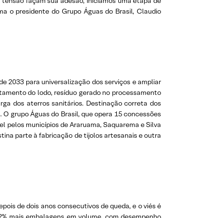
lta tensão façam sua adesão, iniciamos uma etapa de
a o presidente do Grupo Águas do Brasil, Claudio
de 2033 para universalização dos serviços e ampliar
eitamento do lodo, resíduo gerado no processamento
ga dos aterros sanitários. Destinação correta dos
s. O grupo Águas do Brasil, que opera 15 concessões
vel pelos municípios de Araruama, Saquarema e Silva
na parte à fabricação de tijolos artesanais e outra
epois de dois anos consecutivos de queda, e o viés é
iu 1,2% mais embalagens em volume, com desempenho