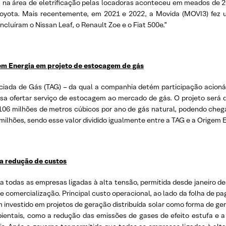
es na área de eletrificação pelas locadoras aconteceu em meados de 
 Toyota. Mais recentemente, em 2021 e 2022, a Movida (MOVI3) fe
ncluíram o Nissan Leaf, o Renault Zoe e o Fiat 500e.”
em Energia em projeto de estocagem de gás
ociada de Gás (TAG) – da qual a companhia detém participação acion
sa ofertar serviço de estocagem ao mercado de gás. O projeto será 
06 milhões de metros cúbicos por ano de gás natural, podendo chega
milhões, sendo esse valor dividido igualmente entre a TAG e a Origem E
ra redução de custos
ara todas as empresas ligadas à alta tensão, permitida desde janeiro 
 comercialização. Principal custo operacional, ao lado da folha de pa
 investido em projetos de geração distribuída solar como forma de gera
ientais, como a redução das emissões de gases de efeito estufa e 