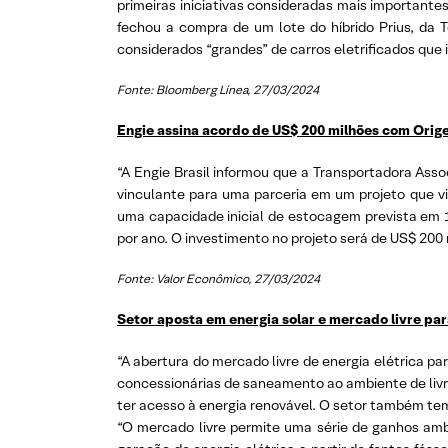
primeiras iniciativas consideradas mais important
fechou a compra de um lote do híbrido Prius, da
considerados “grandes” de carros eletrificados que i
Fonte: Bloomberg Línea, 27/03/2024
Engie assina acordo de US$ 200 milhões com Orig
“A Engie Brasil informou que a Transportadora Ass
vinculante para uma parceria em um projeto que vi
uma capacidade inicial de estocagem prevista em 1
por ano. O investimento no projeto será de US$ 200 
Fonte: Valor Econômico, 27/03/2024
Setor aposta em energia solar e mercado livre pa
“A abertura do mercado livre de energia elétrica p
concessionárias de saneamento ao ambiente de livre
ter acesso à energia renovável. O setor também tem
“O mercado livre permite uma série de ganhos amb