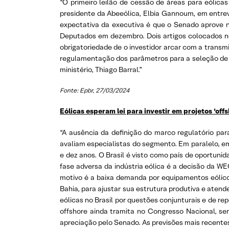
“O primeiro leilão de cessão de áreas para eólica
presidente da Abeeólica, Elbia Gannoum, em entrevi
expectativa da executiva é que o Senado aprove no
Deputados em dezembro. Dois artigos colocados no
obrigatoriedade de o investidor arcar com a transm
regulamentação dos parâmetros para a seleção de á
ministério, Thiago Barral.”
Fonte: Epbr, 27/03/2024
Eólicas esperam lei para investir em projetos ‘offs
“A ausência da definição do marco regulatório par
avaliam especialistas do segmento. Em paralelo, 
e dez anos. O Brasil é visto como país de oportuni
fase adversa da indústria eólica é a decisão da W
motivo é a baixa demanda por equipamentos eólico
Bahia, para ajustar sua estrutura produtiva e at
eólicas no Brasil por questões conjunturais e de r
offshore ainda tramita no Congresso Nacional, s
apreciação pelo Senado. As previsões mais recentes