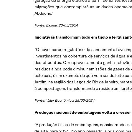
geração de energia elétrica a partir de fontes fós
migrações que contemplará as unidades operacion
Abduche.”
Fonte: Exame, 26/03/2024
Iniciativas transformam lodo em tijolo e fertilizant
“O novo marco regulatório do saneamento teve impac
investimentos na cobertura de serviços de água e 
dos efluentes. O reaproveitamento ganha relevânc
resíduos ainda pode diminuir emissões de gases de 
pelo país, é um exemplo do que vem sendo feito par
Jardim, na região dos Lagos do Rio de Janeiro, man
à compostagem, transformando o resíduo em fertiliz
Fonte: Valor Econômico, 28/03/2024
Produção nacional de embalagens volta a crescer 
“A produção física de embalagens, considerando-se o
de alta para 2024. No ano passado, ainda com mai