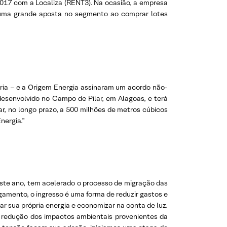
2017 com a Localiza (RENT3). Na ocasião, a empresa
z uma grande aposta no segmento ao comprar lotes
ária – e a Origem Energia assinaram um acordo não-
desenvolvido no Campo de Pilar, em Alagoas, e terá
r, no longo prazo, a 500 milhões de metros cúbicos
nergia.”
deste ano, tem acelerado o processo de migração das
gamento, o ingresso é uma forma de reduzir gastos e
r sua própria energia e economizar na conta de luz.
a redução dos impactos ambientais provenientes da