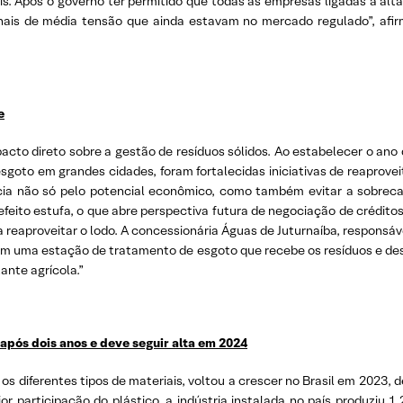
seis. Após o governo ter permitido que todas as empresas ligadas à a
ais de média tensão que ainda estavam no mercado regulado”, afirm
e
to direto sobre a gestão de resíduos sólidos. Ao estabelecer o ano 
esgoto em grandes cidades, foram fortalecidas iniciativas de reaprov
ia não só pelo potencial econômico, como também evitar a sobrecar
efeito estufa, o que abre perspectiva futura de negociação de crédito
a reaproveitar o lodo. A concessionária Águas de Juturnaíba, responsá
tém uma estação de tratamento de esgoto que recebe os resíduos e desti
ante agrícola.”
após dois anos e deve seguir alta em 2024
s diferentes tipos de materiais, voltou a crescer no Brasil em 2023, d
or participação do plástico, a indústria instalada no país produz