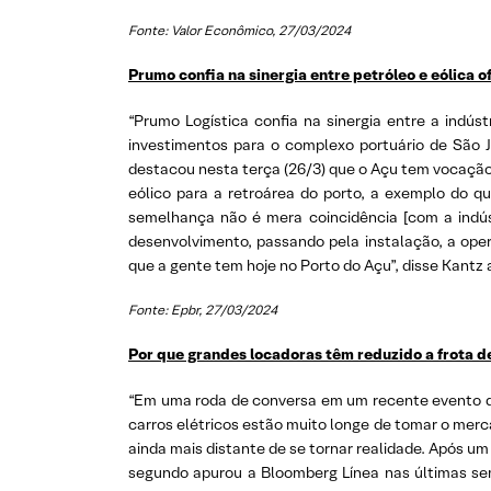
Fonte: Valor Econômico, 27/03/2024
Prumo confia na sinergia entre petróleo e eólica 
“Prumo Logística confia na sinergia entre a indús
investimentos para o complexo portuário de São J
destacou nesta terça (26/3) que o Açu tem vocação 
eólico para a retroárea do porto, a exemplo do qu
semelhança não é mera coincidência [com a indúst
desenvolvimento, passando pela instalação, a op
que a gente tem hoje no Porto do Açu”, disse Kantz 
Fonte: Epbr, 27/03/2024
Por que grandes locadoras têm reduzido a frota de 
“Em uma roda de conversa em um recente evento do
carros elétricos estão muito longe de tomar o merc
ainda mais distante de se tornar realidade. Após um
segundo apurou a Bloomberg Línea nas últimas sem