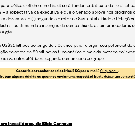
eas para eólicas offshore no Brasil será fundamental para dar o sinal
 – a expectativa da executiva é que o Senado aprove nos próximos di
m dezembro; e (ii) segundo o diretor de Sustentabilidade e Relações 
tria, confirmando a intenção da companhia de atrair fornecedores de 
 e gás.
rá US$51 bilhões ao longo de três anos para reforçar seu potencial de
ação de cerca de 80 mil novos funcionários e mais da metade do inve
ara veículos elétricos, segundo comunicado do grupo.
Gostaria de receber os relatórios ESG por e-mail
?
Clique aqui
.
o, tem alguma dúvida ou quer nos enviar uma sugestão?
Basta deixar um comentári
 para investidores, diz Elbia Gannoum