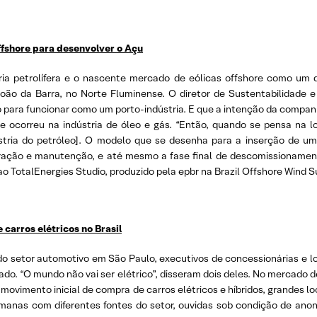
offshore para desenvolver o Açu
tria petrolífera e o nascente mercado de eólicas offshore como um d
oão da Barra, no Norte Fluminense. O diretor de Sustentabilidade e
para funcionar como um porto-indústria. E que a intenção da companhi
e ocorreu na indústria de óleo e gás. “Então, quando se pensa na lo
ria do petróleo]. O modelo que se desenha para a inserção de uma
eração e manutenção, e até mesmo a fase final de descomissionamen
ao TotalEnergies Studio, produzido pela epbr na Brazil Offshore Wind S
carros elétricos no Brasil
 setor automotivo em São Paulo, executivos de concessionárias e l
ado. “O mundo não vai ser elétrico”, disseram dois deles. No mercado d
 movimento inicial de compra de carros elétricos e híbridos, grandes 
anas com diferentes fontes do setor, ouvidas sob condição de ano