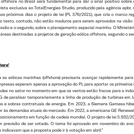
s offshore no Brasil será fundamental para dar o sinal positivo so
sta exclusiva ao TotalEnergies Studio, produzido pela agência epbr, n
s próximos dias o projeto de lei (PL 576/2021), que cria o marco re
 texto, contudo, não estão maduros para serem aprovados na visão da
issão e o segundo, sobre o planejamento espacial marinho. O Ministér
reas destinadas a projetos de geração eólica offshore, segundo o se
hore’
a as eólicas marinhas (offshore) precisaria avançar rapidamente pa
empresas esperam apenas a aprovação do PL para aportar os primeiros
dades no setor no momento em que os ventos estão fracos para a indú
EG de paralisar temporariamente a linha de produção de turbinas em J
s e sobras contratuais de energia. Em 2023, a Siemens Gamesa hib
ender às demandas atuais do mercado. Em 2022, a americana GE Renewa
eposicionamento em função da cadeia mundial. O projeto de lei 5.932/2
em previsão de ser votado. O tema foi aprovado em novembro do a
 indicavam que a proposta pode ir à votação em abril.”