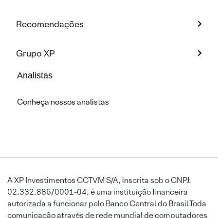
investir
| Expert
alocar
o
em
Drops
no
passo
Recomendações
agosto
longo
| Expe
prazo
Drops
Grupo XP
Analistas
Conheça nossos analistas
A XP Investimentos CCTVM S/A, inscrita sob o CNPJ:
02.332.886/0001-04, é uma instituição financeira
autorizada a funcionar pelo Banco Central do Brasil.Toda
comunicação através de rede mundial de computadores