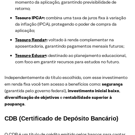
momento da aplicação, garantindo previsibilidade de
retorno;
Tesouro IPCA+:
combina uma taxa de juros fixa à variação
da inflação (IPCA), protegendo o poder de compra da
aplicação;
Tesouro
Renda+
:
voltado à renda complementar na
aposentadoria, garantindo pagamentos mensais futuros;
Tesouro
Educa+
:
destinado ao planejamento educacional,
com foco em garantir recursos para estudos no futuro.
Independentemente do título escolhido, com esse investimento
em renda fixa você tem acesso a benefícios como:
segurança
(garantida pelo governo federal),
investimento inicial baixo
,
diversificação de objetivos
e
rentabilidade superior à
poupança
.
CDB (Certificado de Depósito Bancário)
O
CDB
é um título de crédito emitido pelos bancos para captar