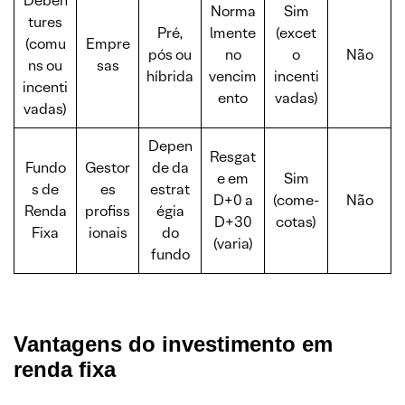
Debên
Norma
Sim
tures
Pré,
lmente
(excet
(comu
Empre
pós ou
no
o
Não
ns ou
sas
híbrida
vencim
incenti
incenti
ento
vadas)
vadas)
Depen
Resgat
Fundo
Gestor
de da
e em
Sim
s de
es
estrat
D+0 a
(come-
Não
Renda
profiss
égia
D+30
cotas)
Fixa
ionais
do
(varia)
fundo
Vantagens do investimento em
renda fixa