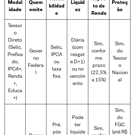
Modal
Quem
Liquid
Proteç
bilidad
to de
idade
emite
ez
ão
e
Renda
Teosur
o
Direto
Diária
Sim,
Sim,
(Selic,
Selic,
(com
Gover
confor
do
Prefixa
IPCA
resgat
no
me
Tesour
do,
ou
e D+1)
Federa
prazo
o
IPCA+,
taxa
ou no
l
(22,5%
Nacion
Renda
fixa
vencim
a 15%)
al
+,
ento
Educa
+)
Sim,
Pode
do
Pré,
ter
FGC
Sim,
pós
liquide
(até R$