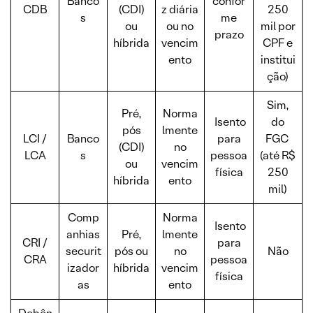
Banco
confor
CDB
(CDI)
z diária
250
s
me
ou
ou no
mil por
prazo
híbrida
vencim
CPF e
ento
institui
ção)
Sim,
Pré,
Norma
Isento
do
pós
lmente
LCI /
Banco
para
FGC
(CDI)
no
LCA
s
pessoa
(até R$
ou
vencim
física
250
híbrida
ento
mil)
Comp
Norma
Isento
anhias
Pré,
lmente
CRI /
para
securit
pós ou
no
Não
CRA
pessoa
izador
híbrida
vencim
física
as
ento