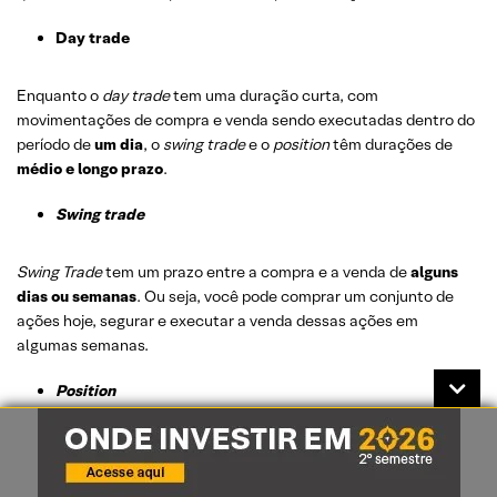
Day trade
Enquanto o
day trade
tem uma duração curta, com
movimentações de compra e venda sendo executadas dentro do
período de
um dia
, o
swing trade
e o
position
têm durações de
médio e longo prazo
.
Swing trade
Swing Trade
tem um prazo entre a compra e a venda de
alguns
dias ou semanas
. Ou seja, você pode comprar um conjunto de
ações hoje, segurar e executar a venda dessas ações em
algumas semanas.
Position
Já o
position
têm uma duração de
meses e anos
. Você pode
comprar ações de grandes empresas e manter com você por
muitos anos, vendendo essas ações em algum momento