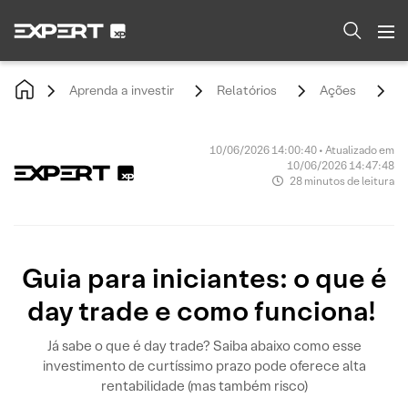
Aprenda a investir
Relatórios
Ações
G
10/06/2026 14:00:40 • Atualizado em
10/06/2026 14:47:48
28 minutos de leitura
Guia para iniciantes: o que é
day trade e como funciona!
Já sabe o que é day trade? Saiba abaixo como esse
investimento de curtíssimo prazo pode oferece alta
rentabilidade (mas também risco)