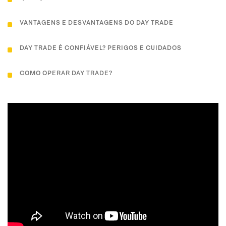
VANTAGENS E DESVANTAGENS DO DAY TRADE
DAY TRADE É CONFIÁVEL? PERIGOS E CUIDADOS
COMO OPERAR DAY TRADE?
NÃO SE DEIXE LEVAR PELA EMOÇÃO. CLIQUE PARA SABER
TUDO SOBRE ANÁLISE TÉCNICA!
QUAL A DIFERENÇA ENTRE DAY TRADE, SWING TRADE E
POSITION?
TAXAS E IMPOSTOS SOBRE DAY TRADE
PRINCIPAIS PLATAFORMAS PROFISSIONAIS PARA TRADERS
IMPOSTO DE RENDA SOBRE DAY TRADE