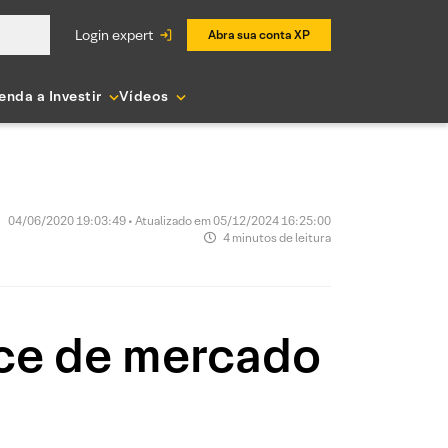
login expert
Abra sua conta XP
enda a Investir
Vídeos
04/06/2020 19:03:49 • Atualizado em 05/12/2024 16:25:00
4 minutos de leitura
ice de mercado