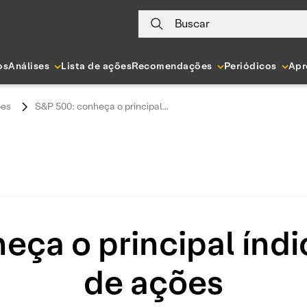
Buscar
os
Análises
Lista de ações
Recomendações
Periódicos
Apr
es
S&P 500: conheça o principal...
eça o principal índ
de ações