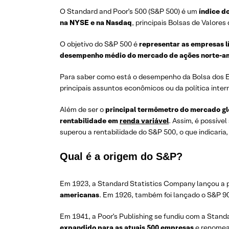
O Standard and Poor’s 500 (S&P 500) é um
índice d
na NYSE e na Nasdaq
, principais Bolsas de Valores
O objetivo do S&P 500 é
representar as empresas l
desempenho médio do mercado de ações norte-a
Para saber como está o desempenho da Bolsa dos E
principais assuntos econômicos ou da política inte
Além de ser o
principal termômetro do mercado gl
rentabilidade em
renda variável
. Assim, é possív
superou a rentabilidade do S&P 500, o que indicaria
Qual é a origem do S&P?
Em 1923, a Standard Statistics Company lançou a p
americanas
. Em 1926, também foi lançado o S&P 90
Em 1941, a Poor’s Publishing se fundiu com a Standa
expandido para as atuais 500 empresas
e renomea