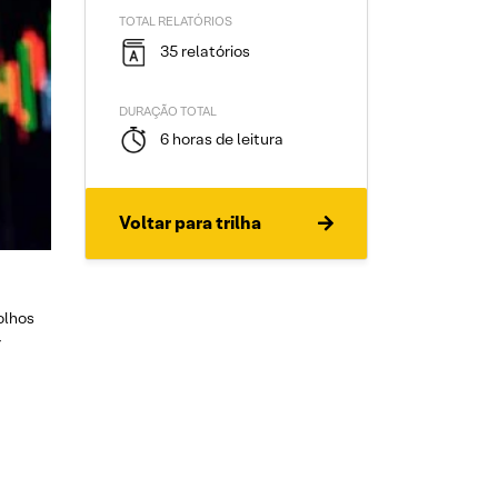
TOTAL RELATÓRIOS
35 relatórios
DURAÇÃO TOTAL
6 horas de leitura
Voltar para trilha
olhos
r