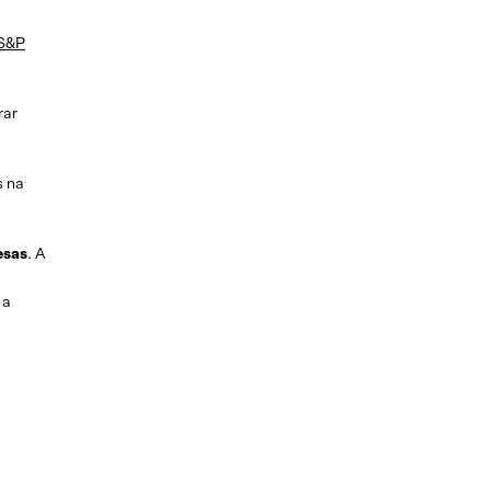
S&P
rar
s na
esas
. A
 a