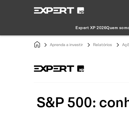
Expert XP 2026
Quem som
Aprenda a investir
Relatórios
Açõ
S&P 500: conh