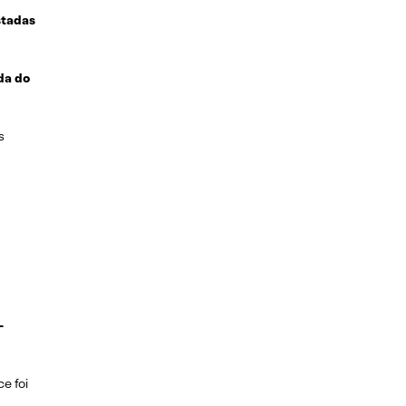
stadas
da do
s
-
e foi