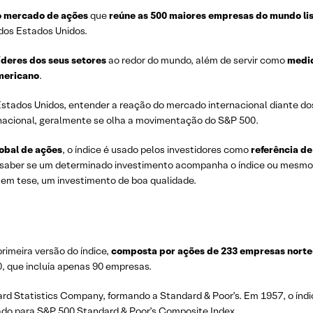
o mercado de ações
que
reúne as 500 maiores empresas do mundo li
 dos Estados Unidos.
íderes dos seus setores
ao redor do mundo, além de servir como
medi
mericano
.
stados Unidos, entender a reação do mercado internacional diante do
rnacional, geralmente se olha a movimentação do S&P 500.
obal de ações
, o índice é usado pelos investidores como
referência de
el saber se um determinado investimento acompanha o índice ou mesmo
, em tese, um investimento de boa qualidade.
rimeira versão do índice,
composta por ações de 233 empresas norte
, que incluía apenas 90 empresas.
rd Statistics Company, formando a Standard & Poor’s. Em 1957, o índic
do para S&P 500 Standard & Poor’s Composite Index.