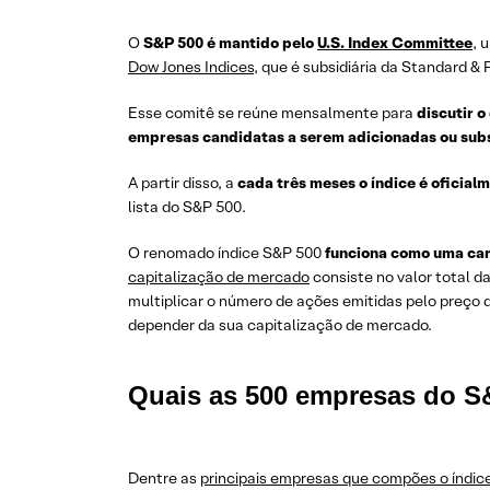
O
S&P 500 é mantido pelo
U.S. Index Committee
, 
Dow Jones Indices
, que é subsidiária da Standard & P
Esse comitê se reúne mensalmente para
discutir 
empresas candidatas a serem adicionadas ou subs
A partir disso, a
cada três meses o índice é oficial
lista do S&P 500.
O renomado índice S&P 500
funciona como uma car
capitalização de mercado
consiste no valor total 
multiplicar o número de ações emitidas pelo preço
depender da sua capitalização de mercado.
Quais as 500 empresas do 
Dentre as
principai
s empresas que compões o índic