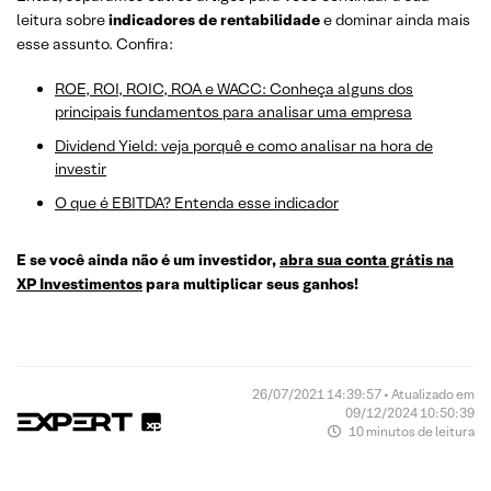
leitura sobre
indicadores de rentabilidade
e dominar ainda mais
esse assunto. Confira:
ROE, ROI, ROIC, ROA e WACC: Conheça alguns dos
principais fundamentos para analisar uma empresa
Dividend Yield: veja porquê e como analisar na hora de
investir
O que é EBITDA? Entenda esse indicador
E se você ainda não é um investidor,
abra sua conta grátis na
XP Investimentos
para multiplicar seus ganhos!
26/07/2021 14:39:57 • Atualizado em
09/12/2024 10:50:39
10 minutos de leitura